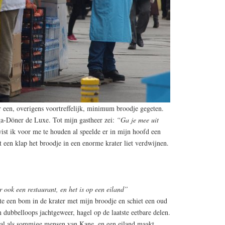
r een, overigens voortreffelijk, minimum broodje gegeten.
a-Döner de Luxe. Tot mijn gastheer zei:
“Ga je mee uit
 wist ik voor me te houden al speelde er in mijn hoofd een
 een klap het broodje in een enorme krater liet verdwijnen.
r ook een restaurant, en het is op een eiland”
te een bom in de krater met mijn broodje en schiet een oud
 dubbelloops jachtgeweer, hagel op de laatste eetbare delen.
bal als sommige mensen van Kane, en een eiland maakt