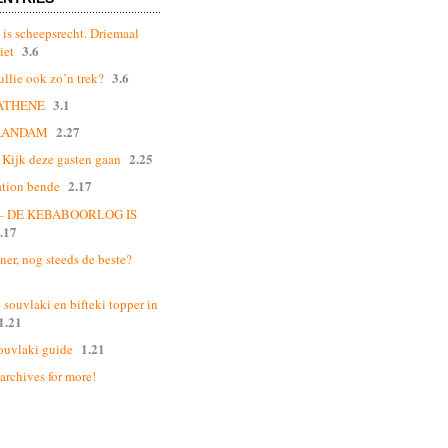
 is scheepsrecht. Driemaal
3.6
iet
3.6
ullie ook zo’n trek?
3.1
ATHENE
2.27
AANDAM
2.25
Kijk deze gasten gaan
2.17
ation bende
 – DE KEBABOORLOG IS
.17
ner, nog steeds de beste?
souvlaki en bifteki topper in
1.21
1.21
ouvlaki guide
 archives for more!