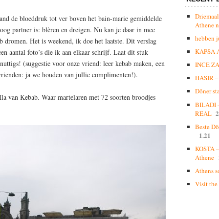
Driemaal
emand de bloeddruk tot ver boven het bain-marie gemiddelde
Athene n
oog partner is: blèren en dreigen. Nu kan je daar in mee
hebben j
 dromen. Het is weekend, ik doe het laatste. Dit verslag
KAPSA 
 aantal foto’s die ik aan elkaar schrijf. Laat dit stuk
 nuttigs! (suggestie voor onze vriend: leer kebab maken, een
INCE Z
vrienden: ja we houden van jullie complimenten!).
HASIR – 
Döner st
lla van Kebab. Waar martelaren met 72 soorten broodjes
BILADI
2
REAL
Beste Dö
1.21
KOSTA – 
Athene
Athens s
Visit the