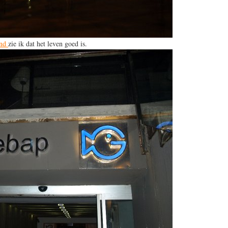
and
zie ik dat het leven goed is.