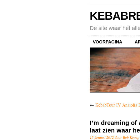
KEBABR
De site waar het all
VOORPAGINA
A
←
KebabTour IV Anatolia 
I’m dreaming of 
laat zien waar h
15 januari 2012 door Bob Kepap