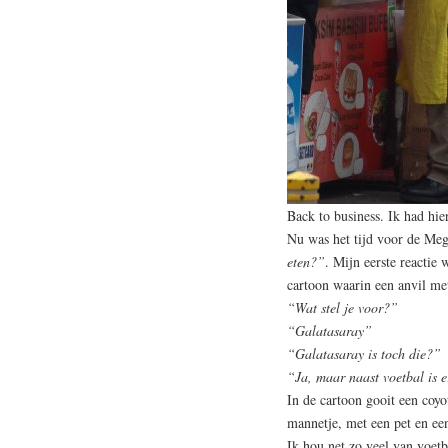
Back to business. Ik had hie
Nu was het tijd voor de Meg
eten?”
. Mijn eerste reactie
cartoon waarin een anvil met
“Wat stel je voor?”
“Galatasaray”
“Galatasaray is toch die?”
“Ja, maar naast voetbal is e
In de cartoon gooit een coyo
mannetje, met een pet en een
Ik hou net zo veel van voet