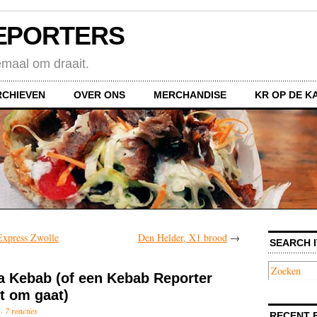
EPORTERS
emaal om draait.
RCHIEVEN
OVER ONS
MERCHANDISE
KR OP DE K
Express Zwolle
Den Helder, X1 brood
→
SEARCH I
a Kebab (of een Kebab Reporter
et om gaat)
 ·
7 reacties
RECENT 