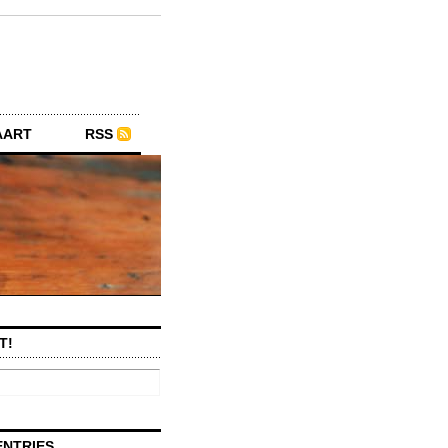
AART
RSS
T!
ENTRIES