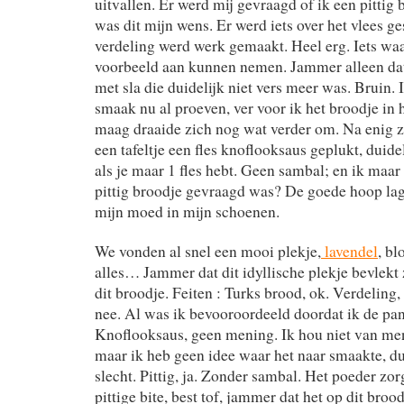
uitvallen. Er werd mij gevraagd of ik een pittig 
was dit mijn wens. Er werd iets over het vlees ge
verdeling werd werk gemaakt. Heel erg. Iets wa
voorbeeld aan kunnen nemen. Jammer alleen dat
met sla die duidelijk niet vers meer was. Bruin. 
smaak nu al proeven, ver voor ik het broodje in
maag draaide zich nog wat verder om. Na enig 
een tafeltje een fles knoflooksaus geplukt, duide
als je maar 1 fles hebt. Geen sambal; en ik maa
pittig broodje gevraagd was? De goede hoop lag 
mijn moed in mijn schoenen.
We vonden al snel een mooi plekje,
lavendel
, bl
alles… Jammer dat dit idyllische plekje bevlek
dit broodje. Feiten : Turks brood, ok. Verdeling, 
nee. Al was ik bevooroordeeld doordat ik de pan
Knoflooksaus, geen mening. Ik hou niet van m
maar ik heb geen idee waar het naar smaakte, d
slecht. Pittig, ja. Zonder sambal. Het poeder zo
pittige bite, best tof, jammer dat het op dit brood