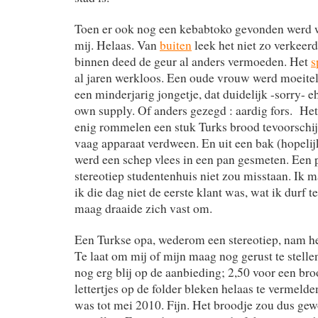
Toen er ook nog een kebabtoko gevonden werd w
mij. Helaas. Van
buiten
leek het niet zo verkeer
binnen deed de geur al anders vermoeden. Het
s
al jaren werkloos. Een oude vrouw werd moeite
een minderjarig jongetje, dat duidelijk -sorry- e
own supply. Of anders gezegd : aardig fors. He
enig rommelen een stuk Turks brood tevoorschijn
vaag apparaat verdween. En uit een bak (hopelij
werd een schep vlees in een pan gesmeten. Een p
stereotiep studentenhuis niet zou misstaan. Ik 
ik die dag niet de eerste klant was, wat ik durf t
maag draaide zich vast om.
Een Turkse opa, wederom een stereotiep, nam he
Te laat om mij of mijn maag nog gerust te stelle
nog erg blij op de aanbieding; 2,50 voor een bro
lettertjes op de folder bleken helaas te vermelde
was tot mei 2010. Fijn. Het broodje zou dus ge