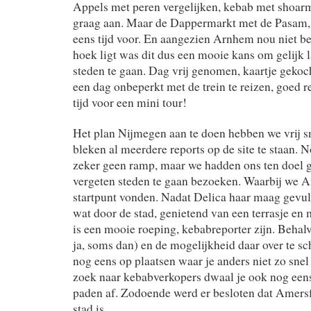
Appels met peren vergelijken, kebab met shoarma
graag aan. Maar de Dappermarkt met de Pasam, j
eens tijd voor. En aangezien Arnhem nou niet be
hoek ligt was dit dus een mooie kans om gelijk 
steden te gaan. Dag vrij genomen, kaartje gekoch
een dag onbeperkt met de trein te reizen, goed r
tijd voor een mini tour!
Het plan Nijmegen aan te doen hebben we vrij sn
bleken al meerdere reports op de site te staan.
zeker geen ramp, maar we hadden ons ten doel 
vergeten steden te gaan bezoeken. Waarbij we 
startpunt vonden. Nadat Delica haar maag gevul
wat door de stad, genietend van een terrasje e
is een mooie roeping, kebabreporter zijn. Behal
ja, soms dan) en de mogelijkheid daar over te sc
nog eens op plaatsen waar je anders niet zo sne
zoek naar kebabverkopers dwaal je ook nog een
paden af. Zodoende werd er besloten dat Amers
stad is.