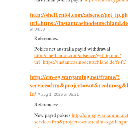
http://shell.cnfol.com/adsence/get_ip.p
url=https://instantcasinodeutschland.de/
at 04:38
References:
Pokies net australia payid withdrawal
http://shell.cnfol.com/adsence/get_ip.php?
url=https://instantcasinodeutschland.de/fr-fr/
http://cm-sg.wargaming.net/frame/?
service=frm&project=wot&realm=sg&lan
fr/
// aug 1, 2026 at 05:21
References:
New payid pokies
http://cm-sg.wargaming.ne
service=frm&project=wot&realm=sg&language