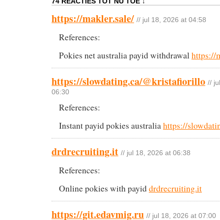
74 REACTIES TOT NU TOE ↓
https://makler.sale/
// jul 18, 2026 at 04:58
References:
Pokies net australia payid withdrawal
https://
https://slowdating.ca/@kristafiorillo
// j
06:30
References:
Instant payid pokies australia
https://slowdati
drdrecruiting.it
// jul 18, 2026 at 06:38
References:
Online pokies with payid
drdrecruiting.it
https://git.edavmig.ru
// jul 18, 2026 at 07:00