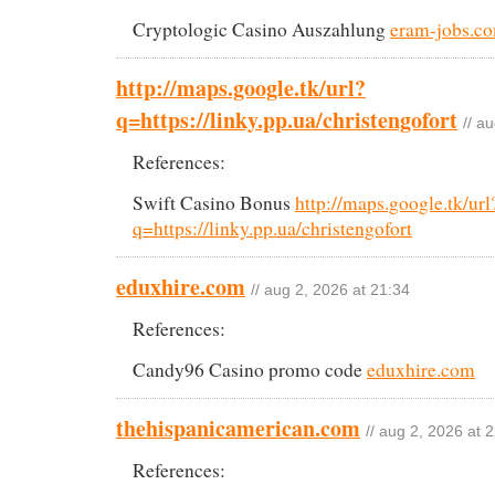
Cryptologic Casino Auszahlung
eram-jobs.c
http://maps.google.tk/url?
q=https://linky.pp.ua/christengofort
// a
References:
Swift Casino Bonus
http://maps.google.tk/url
q=https://linky.pp.ua/christengofort
eduxhire.com
// aug 2, 2026 at 21:34
References:
Candy96 Casino promo code
eduxhire.com
thehispanicamerican.com
// aug 2, 2026 at 
References: