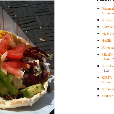
Driemaal
Athene n
hebben j
KAPSA 
INCE Z
HASIR – 
Döner st
BILADI
2
REAL
Beste Dö
1.21
KOSTA – 
Athene
Athens s
Visit the