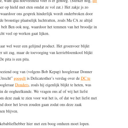
ste, want qua hoeveelheid voer is er genoeg. (Sterker nog,
dit
er op hield met eten omdat ze vol zat.) Het zakje js zo
t, waardoor ons gesprek hinderlijk wordt onderbroken door
e bronstige plaatselijk luchtratten, zoals Ma CA ze altijd
n belt Ben ook nog, waardoor het temmen van het broodje in
acht veel op werken gaat lijken.
maar wel weer een gelijmd product. Het groenvoer blijkt
er uit zag, maar de toevoeging van kerriebloemkool blijkt
De pita is een pita.
 toeziend oog van (volgens Bob Kepap) hoogleraar Donner
 Utrecht”
googelt
is Delicatesther’s verslag over de
DC te
Hoogleraar
Donders
, zoals hij eigenlijk blijkt te heten, was
in de oogheelkunde. We vragen ons af of wij het liefst
deze zaak te zien voor wat het is, of dat we het liefst met
ind door het leven zouden gaan zodat ons deze zaak
en blijven.
e kebabliefhebber hier met een boog omheen moet lopen.