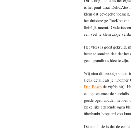
Dit is nog niet eens het erg
is het punt waar DeliCAtesth
klein dat gevogelte toesnel
het duistere ge-RoeKoe van d
liefelijk noemt. Ondertusse
een veel te klein zakje verd
Het vlees is goed gekruid, 
beter te smaken dan dat het 
geen grandioos idee te zijn. 
Wij eten dit broodje onder
(leuk detail; als je “Donner
Den Bosch
de vijfde hit). 
een gerenomeerde specialist 
goede ogen zouden hebben om 
ziekelijke etterende ogen bl
überhaubt bespaard zou kunn
De conclusie is dat de echt