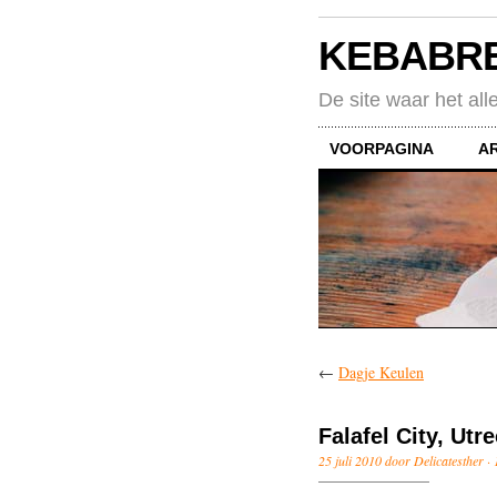
KEBABR
De site waar het all
VOORPAGINA
A
←
Dagje Keulen
Falafel City, Utr
25 juli 2010 door Delicatesther ·