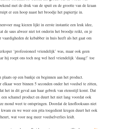
ekend met de druk van de spuit en de grootte van de kraan
uipt er een hoop naast het broodje het papiertje in.
jnenvoer mag kiezen lijkt in eerste instantie een leuk idee,
t de saus alweer niet tot onderin het broodje reikt, en je
r vaardigheden de kebabber in huis heeft als het gaat om
verkoper ‘professioneel vriendelijk’ was, maar ook geen
r hij roept ons toch nog wel heel vriendelijk ‘daaag!’ toe
 plaats op een bankje en beginnen aan het product.
r elkaar weer binnen 5 seconden onder het voedsel te zitten,
at het in dit geval aan haar gebrek van etensstijl komt. Dat
ng een schamel product en duurt het niet lang voordat ook
onze mond weet te ontspringen. Doordat de knoflooksaus niet
ht kwam en we weer een pita toegedient kregen duurt het ook
cheurt, wat voor nog meer voedselverlies leidt.