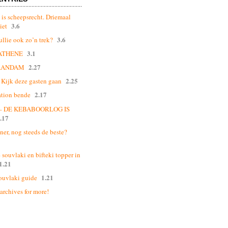
 is scheepsrecht. Driemaal
3.6
iet
3.6
ullie ook zo’n trek?
3.1
ATHENE
2.27
AANDAM
2.25
Kijk deze gasten gaan
2.17
ation bende
 – DE KEBABOORLOG IS
.17
ner, nog steeds de beste?
souvlaki en bifteki topper in
1.21
1.21
ouvlaki guide
 archives for more!