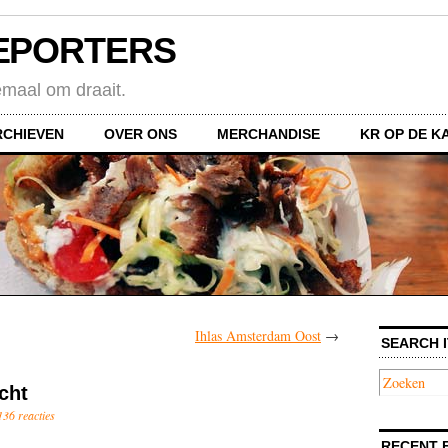
EPORTERS
emaal om draait.
RCHIEVEN
OVER ONS
MERCHANDISE
KR OP DE K
Ihlas Amsterdam Oost
→
SEARCH I
echt
136 reacties
RECENT 