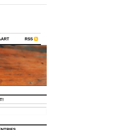
AART
RSS
T!
ENTRIES