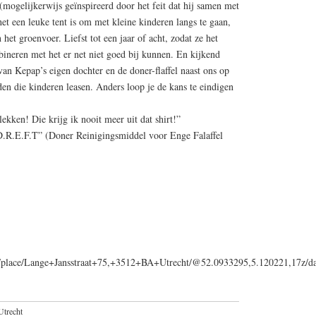
mogelijkerwijs geïnspireerd door het feit dat hij samen met
het een leuke tent is om met kleine kinderen langs te gaan,
het groenvoer. Liefst tot een jaar of acht, zodat ze het
ineren met het er net niet goed bij kunnen. En kijkend
van Kepap’s eigen dochter en de doner-flaffel naast ons op
den die kinderen leasen. Anders loop je de kans te eindigen
lekken! Die krijg ik nooit meer uit dat shirt!”
 D.R.E.F.T” (Doner Reinigingsmiddel voor Enge Falaffel
ps/place/Lange+Jansstraat+75,+3512+BA+Utrecht/@52.0933295,5.120221,17z
Utrecht