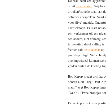
De zaak heeft een aggressie
er uit
dient te zien
. Wij lope
dronken/stonede staat van d
optredens bespreken. Naast d
voor (live) muziek. Ondertus
haar telefoon. Er staat nota
een werknemer uit een gigant
een andere, niet volledig ko
in kwestie falafel vulling i
Verder valt
de saladebar
op. 
paar dagen ligt. Niet echt a
openingsritueel kunnen we er
graden buiten de koeling 
Bob Kepap vraagt zich hardo
döner,€4,80.” zegt DeliCAte
maar.” zegt Bob Kepap tegen
“Wah?”. “Twee broodjes döne
De verkoper trekt een plastic