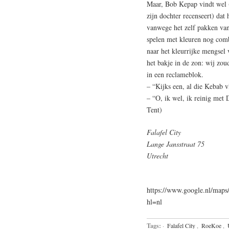
Maar, Bob Kepap vindt wel (
zijn dochter recenseert) dat 
vanwege het zelf pakken van 
spelen met kleuren nog comb
naar het kleurrijke mengsel 
het bakje in de zon: wij zou
in een reclameblok.
– “Kijks een, al die Kebab v
– “O, ik wel, ik reinig met
Tent)
Falafel City
Lange Jansstraat 75
Utrecht
https://www.google.nl/ma
hl=nl
Tags:
·
Falafel City
,
RoeKoe
,