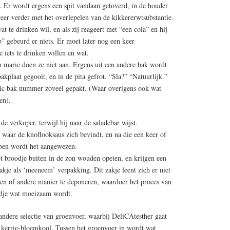
s. Er wordt ergens een spit vandaan getoverd, in de houder
eer verder met het overlepelen van de kikkererwtsubstantie.
t te drinken wil, en als zij reageert met “een cola” en hij
p” gebeurd er niets. Er moet later nog een keer
 iets te drinken willen en wat.
n marie doen ze niet aan. Ergens uit een andere bak wordt
akplaat gegooit, en in de pita gefrot. “Sla?” “Natuurlijk.”
stic bak nummer zoveel gepakt. (Waar overigens ook wat
en).
de verkoper, terwijl hij naar de saladebar wijst.
 waar de knoflooksaus zich bevindt, en na die een keer of
bben wordt het aangewezen.
et broodje buiten in de zon wouden opeten, en krijgen een
akje als ‘meeneem’ verpakking. Dit zakje leent zich er niet
en of andere manier te deponeren, waardoer het proces van
odje wat moeizaam wordt.
andere selectie van groenvoer, waarbij DeliCAtesther gaat
 kerrie-bloemkool. Tussen het groenvoer in wordt wat