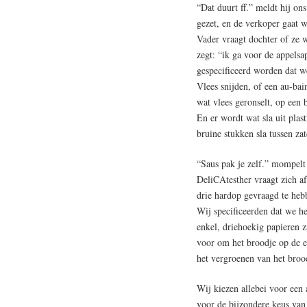
“Dat duurt ff.” meldt hij on
gezet, en de verkoper gaat w
Vader vraagt dochter of ze wa
zegt: “ik ga voor de appelsa
gespecificeerd worden dat we
Vlees snijden, of een au-bai
wat vlees geronselt, op een b
En er wordt wat sla uit pla
bruine stukken sla tussen zat
“Saus pak je zelf.” mompelt 
DeliCAtesther vraagt zich af
drie hardop gevraagd te he
Wij specificeerden dat we h
enkel, driehoekig papieren z
voor om het broodje op de e
het vergroenen van het bro
Wij kiezen allebei voor een 
voor de bijzondere keus van