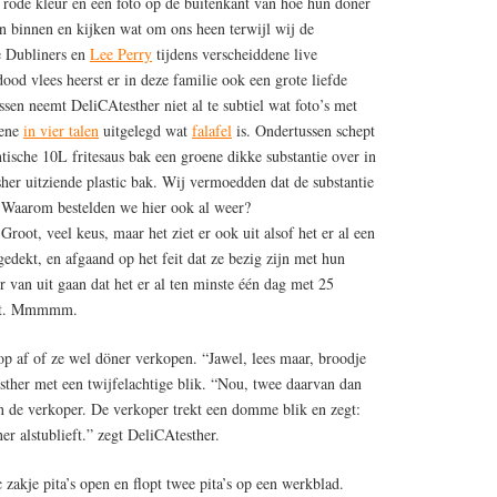
f rode kleur en een foto op de buitenkant van hoe hun döner
n binnen en kijken wat om ons heen terwijl wij de
e Dubliners en
Lee Perry
tijdens verscheiddene live
ood vlees heerst er in deze familie ook een grote liefde
sen neemt DeliCAtesther niet al te subtiel wat foto’s met
bene
in vier talen
uitgelegd wat
falafel
is. Ondertussen schept
ische 10L fritesaus bak een groene dikke substantie over in
sher uitziende plastic bak. Wij vermoedden dat de substantie
s. Waarom bestelden we hier ook al weer?
Groot, veel keus, maar het ziet er ook uit alsof het er al een
fgedekt, en afgaand op het feit dat ze bezig zijn met hun
 van uit gaan dat het er al ten minste één dag met 25
ligt. Mmmmm.
p af of ze wel döner verkopen. “Jawel, lees maar, broodje
sther met een twijfelachtige blik. “Nou, twee daarvan dan
 de verkoper. De verkoper trekt een domme blik en zegt:
r alstublieft.” zegt DeliCAtesther.
 zakje pita’s open en flopt twee pita’s op een werkblad.