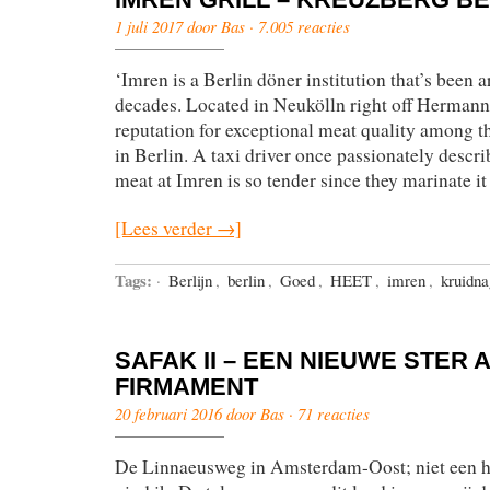
1 juli 2017 door Bas ·
7.005 reacties
‘Imren is a Berlin döner institution that’s been 
decades. Located in Neukölln right off Hermannp
reputation for exceptional meat quality among t
in Berlin. A taxi driver once passionately descr
meat at Imren is so tender since they marinate it
[Lees verder →]
Tags:
·
Berlijn
,
berlin
,
Goed
,
HEET
,
imren
,
kruidna
SAFAK II – EEN NIEUWE STER 
FIRMAMENT
20 februari 2016 door Bas ·
71 reacties
De Linnaeusweg in Amsterdam-Oost; niet een he