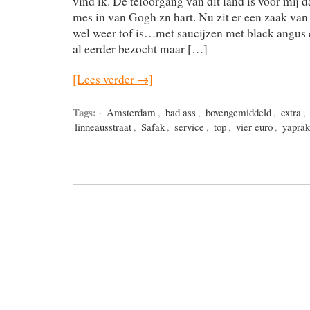
vind ik. De teloorgang van dit land is voor mij 
mes in van Gogh zn hart. Nu zit er een zaak v
wel weer tof is…met saucijzen met black angus e
al eerder bezocht maar […]
[Lees verder →]
Tags:
·
Amsterdam
,
bad ass
,
bovengemiddeld
,
extra
,
linneausstraat
,
Safak
,
service
,
top
,
vier euro
,
yaprak