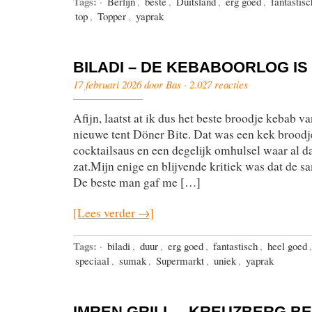
Tags:
·
Berlijn
,
beste
,
Duitsland
,
erg goed
,
fantastisc
top
,
Topper
,
yaprak
BILADI – DE KEBABOORLOG IS
17 februari 2026 door Bas ·
2.027 reacties
Afijn, laatst at ik dus het beste broodje kebab v
nieuwe tent Döner Bite. Dat was een kek broodje
cocktailsaus en een degelijk omhulsel waar al da
zat.Mijn enige en blijvende kritiek was dat de sa
De beste man gaf me […]
[Lees verder →]
Tags:
·
biladi
,
duur
,
erg goed
,
fantastisch
,
heel goed
speciaal
,
sumak
,
Supermarkt
,
uniek
,
yaprak
IMREN GRILL – KREUZBERG BE