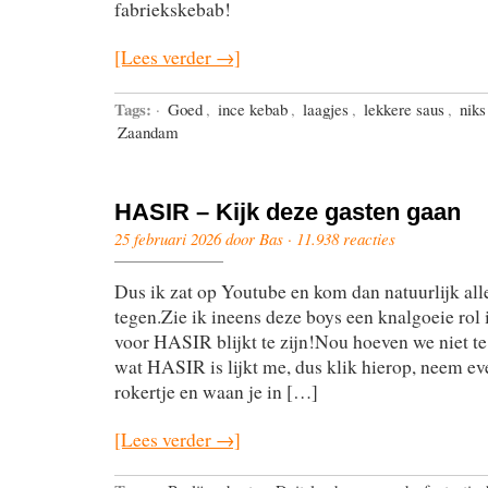
fabriekskebab!
[Lees verder →]
Tags:
·
Goed
,
ince kebab
,
laagjes
,
lekkere saus
,
niks
Zaandam
HASIR – Kijk deze gasten gaan
25 februari 2026 door Bas ·
11.938 reacties
Dus ik zat op Youtube en kom dan natuurlijk alle
tegen.Zie ik ineens deze boys een knalgoeie rol i
voor HASIR blijkt te zijn!Nou hoeven we niet te
wat HASIR is lijkt me, dus klik hierop, neem ev
rokertje en waan je in […]
[Lees verder →]