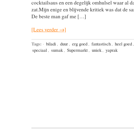
cocktailsaus en een degelijk omhulsel waar al da
zat.Mijn enige en blijvende kritiek was dat de sa
De beste man gaf me […]
[Lees verder →]
Tags:
·
biladi
,
duur
,
erg goed
,
fantastisch
,
heel goed
speciaal
,
sumak
,
Supermarkt
,
uniek
,
yaprak