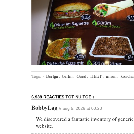
Tags:
·
Berlijn
,
berlin
,
Goed
,
HEET
,
imren
,
kruidna
6.939 REACTIES TOT NU TOE ↓
BobbyLag
// aug 5, 2026 at 00:23
We discovered a fantastic inventory of generics 
website.