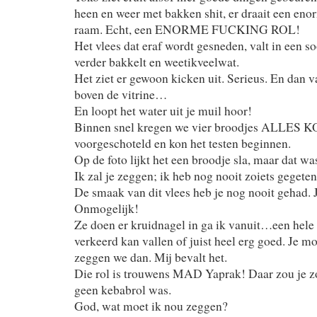
heen en weer met bakken shit, er draait een enor
raam. Echt, een ENORME FUCKING ROL!
Het vlees dat eraf wordt gesneden, valt in een so
verder bakkelt en weetikveelwat.
Het ziet er gewoon kicken uit. Serieus. En dan v
boven de vitrine…
En loopt het water uit je muil hoor!
Binnen snel kregen we vier broodjes ALLE
voorgeschoteld en kon het testen beginnen.
Op de foto lijkt het een broodje sla, maar dat was
Ik zal je zeggen; ik heb nog nooit zoiets gegeten
De smaak van dit vlees heb je nog nooit gehad. Ji
Onmogelijk!
Ze doen er kruidnagel in ga ik vanuit…een hele 
verkeerd kan vallen of juist heel erg goed. Je 
zeggen we dan. Mij bevalt het.
Die rol is trouwens MAD Yaprak! Daar zou je z
geen kebabrol was.
God, wat moet ik nou zeggen?