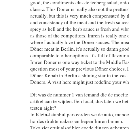
good, the condiments classic iceberg salad, oni
classic. This Döner is really also not the pretties
actually, but this is very much compensated by t
and consistency of the meat and the fresh sauces
spicy as hell and the herb sauce is fresh and vib
as those of the competitors. Imren is really one 
where I actually love the Döner sauces. The meat 
Döner meat in Berlin, it’s actually so damn good t
comparable to other options. It’s full of flavour 
Imren Döner is one way ticket to the Middle Eas
question most of your previous Döner choices. I
Döner Kebab in Berlin a shining star in the vast
Döners. A visit here might just redefine your w
Dit was de nummer 1 van iemand die de moeite 
artikel aan te wijden. Een local, dus laten we h
testen aight?
In Klein-Istanbul parkeerden we de auto, mano
hordes druktemakers en liepen Imren binnen.
Toko ziet eruit alsof hier goede dingen gebeuren;