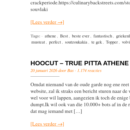
crackperiode.https://culinarybackstreets.com/sto
souvlaki
[Lees verder →]
Tags:
·
athene
,
Best
,
beste ever
,
fantastisch
,
grieken
musteat
,
perfect
,
soutzoukakia
,
te gek
,
Topper
,
volvi
HOOCUT – TRUE PITTA ATHENE
20 januari 2026 door Bas ·
1.174 reacties
Omdat niemand van de oude garde nog ene reet
website, zal ik straks een bericht sturen naar de
wel voor wil lappen, aangezien ik toch de enige 
dumpt.Ik wil ook van die 10.000+ bots af in de 
dat mag iemand met […]
[Lees verder →]