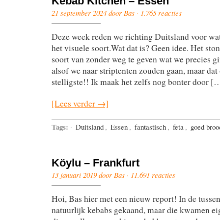
Kebab Kitchen – Essen
21 september 2024 door Bas ·
1.765 reacties
Deze week reden we richting Duitsland voor wa
het visuele soort.Wat dat is? Geen idee. Het ston
soort van zonder weg te geven wat we precies gi
alsof we naar striptenten zouden gaan, maar dat 
stelligste!! Ik maak het zelfs nog bonter door [
[Lees verder →]
Tags:
·
Duitsland
,
Essen
,
fantastisch
,
feta
,
goed broo
Köylu – Frankfurt
13 januari 2019 door Bas ·
11.691 reacties
Hoi, Bas hier met een nieuw report! In de tussen
natuurlijk kebabs gekaand, maar die kwamen eigen