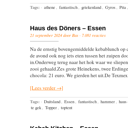
Tags:
·
athene
,
fantastisch
,
griekenland
,
Gyros
,
Pita
Haus des Döners – Essen
21 september 2024 door Bas ·
7.081 reacties
Na de ernstig bovengemiddelde kebablunch op 
de avond ook nog iets eten tussen het zuipen doo
in.Onderweg terug naar het hok waar we sliepen
zooi gehaald.Zes grote Heinekens, twee Erdinger
chocola: 21 euro. We gierden het uit.De Texmex
[Lees verder →]
Tags:
·
Duitsland
,
Essen
,
fantastisch
,
hammer
,
haus 
te gek
,
Topper
,
toptent