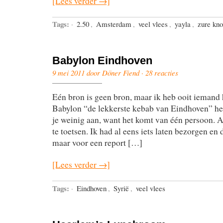
[Lees verder →]
Tags:
·
2.50
,
Amsterdam
,
veel vlees
,
yayla
,
zure kno
Babylon Eindhoven
9 mei 2011 door Döner Fiend ·
28 reacties
Eén bron is geen bron, maar ik heb ooit iemand
Babylon “de lekkerste kebab van Eindhoven” hee
je weinig aan, want het komt van één persoon. A
te toetsen. Ik had al eens iets laten bezorgen en
maar voor een report […]
[Lees verder →]
Tags:
·
Eindhoven
,
Syrië
,
veel vlees