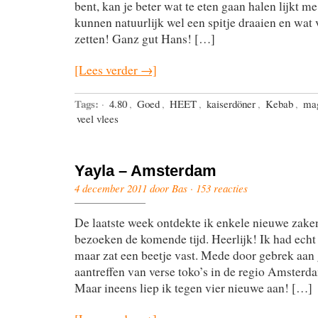
bent, kan je beter wat te eten gaan halen lijkt 
kunnen natuurlijk wel een spitje draaien en wat 
zetten! Ganz gut Hans! […]
[Lees verder →]
Tags:
·
4.80
,
Goed
,
HEET
,
kaiserdöner
,
Kebab
,
ma
veel vlees
Yayla – Amsterdam
4 december 2011 door Bas ·
153 reacties
De laatste week ontdekte ik enkele nieuwe zake
bezoeken de komende tijd. Heerlijk! Ik had echt
maar zat een beetje vast. Mede door gebrek aan 
aantreffen van verse toko’s in de regio Amster
Maar ineens liep ik tegen vier nieuwe aan! […]