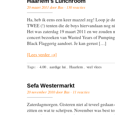
Haarlem’s Lunchroom
20 maart 2011 door Bas ·
130 reacties
Ha, heb ik eens een keer mazzel zeg! Loop je d
TWEE (!) tenten die de boys hiervandaan nog n
Het was zaterdag 19 maart 2011 en we zouden na
concert bezoeken van Wasted Years of Pumping 
Black Flaggerig aandoet. Je kan gerust […]
[Lees verder →]
Tags:
·
4.00
,
aardige lui
,
Haarlem
,
veel vlees
Sefa Westermarkt
20 november 2010 door Bas ·
11 reacties
Zaterdagmorgen. Gisteren niet al teveel gedaan 
zitten en wat te schrijven. November was best tof