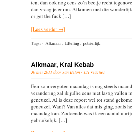
tent dan ook nog eens zo’n beetje recht tegenov
dan vraag je er om. Afkomen met die wonderlijk
or get the fuck […]
[Lees verder →]
Tags:
·
Alkmaar
,
Efteling
,
potsierlijk
Alkmaar, Kral Kebab
30 mei 2011 door Jan Beton ·
131 reacties
Een zonovergoten maandag is nog steeds maand
verandering zal ik jullie eens niet lastig valle
geneuzel. Al is deze report wel tot stand geko
geneuzel. Want? Van alles dat mis ging, zoals he
maandag kan. Zodoende was ik een aantal uurtje
gebruikelijk. […]