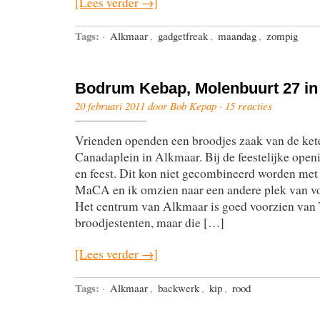
[Lees verder →]
Tags:
·
Alkmaar
,
gadgetfreak
,
maandag
,
zompig
Bodrum Kebap, Molenbuurt 27 in
20 februari 2011 door Bob Kepap ·
15 reacties
Vrienden openden een broodjes zaak van de ke
Canadaplein in Alkmaar. Bij de feestelijke open
en feest. Dit kon niet gecombineerd worden me
MaCA en ik omzien naar een andere plek van vo
Het centrum van Alkmaar is goed voorzien van
broodjestenten, maar die […]
[Lees verder →]
Tags:
·
Alkmaar
,
backwerk
,
kip
,
rood