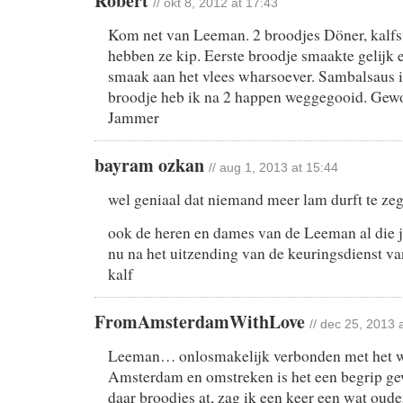
Robert
// okt 8, 2012 at 17:43
Kom net van Leeman. 2 broodjes Döner, kalfs
hebben ze kip. Eerste broodje smaakte gelijk 
smaak aan het vlees wharsoever. Sambalsaus 
broodje heb ik na 2 happen weggegooid. Gewo
Jammer
bayram ozkan
// aug 1, 2013 at 15:44
wel geniaal dat niemand meer lam durft te ze
ook de heren en dames van de Leeman al die ja
nu na het uitzending van de keuringsdienst v
kalf
FromAmsterdamWithLove
// dec 25, 2013 
Leeman… onlosmakelijk verbonden met het w
Amsterdam en omstreken is het een begrip ge
daar broodjes at, zag ik een keer een wat oude