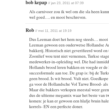
bob kepap
// jan 23, 2011 at 07:39
Als carnivoor zou ik wel om die sla heen kunn
wel goed…. en mooi beschreven.
Rob
// mei 11, 2011 at 19:19
Dus Leeman doet het hem nog steeds… mooi 
Leeman gewoon een ouderwetse Hollandse 
bakkerij. Historisch niet geverifieerd word on t
Zoonlief wou tent niet vernemen, Turkse stage
medewerker-in-opleiding wel. Die had inmidd
Hollands brood leren bakken en voegde er de
succesformule aan toe. De grap is: bij de Turk
geen brood. Is wit brood. Vult niet. Goedkop
ga voor de Hollandsche Vol Tarwe Brood- als 
Maar die bakkers verkopen meestal weer geen
dus de ultieme megamix waar het beste van 
komen: je kan er gewoon een hlafje bruin hale
korrels- EN een perfecte doner.