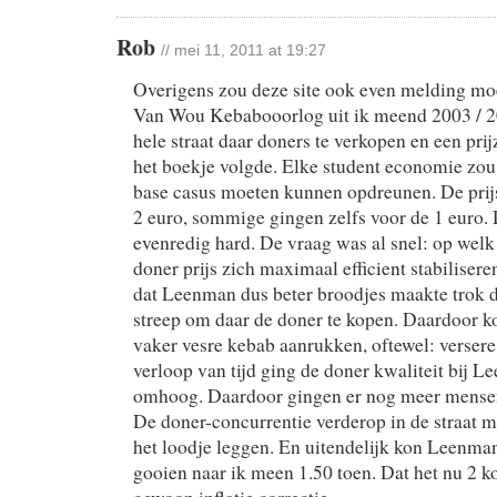
Rob
// mei 11, 2011 at 19:27
Overigens zou deze site ook even melding m
Van Wou Kebabooorlog uit ik meend 2003 / 2
hele straat daar doners te verkopen en een pri
het boekje volgde. Elke student economie zou d
base casus moeten kunnen opdreunen. De prijs
2 euro, sommige gingen zelfs voor de 1 euro. 
evenredig hard. De vraag was al snel: op welk 
doner prijs zich maximaal efficient stabilisere
dat Leenman dus beter broodjes maakte trok 
streep om daar de doner te kopen. Daardoor
vaker vesre kebab aanrukken, oftewel: verser
verloop van tijd ging de doner kwaliteit bij 
omhoog. Daardoor gingen er nog meer mense
De doner-concurrentie verderop in de straat m
het loodje leggen. En uitendelijk kon Leenma
gooien naar ik meen 1.50 toen. Dat het nu 2 kos