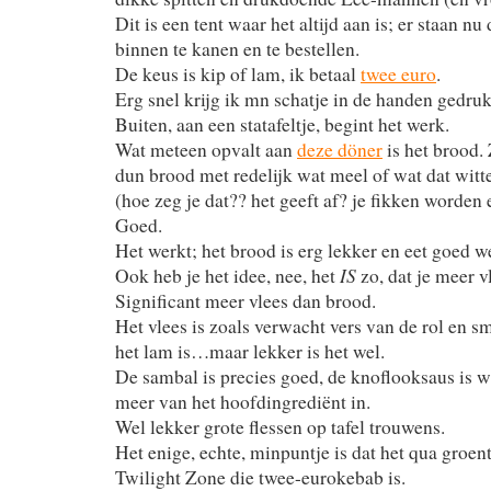
Dit is een tent waar het altijd aan is; er staan nu
binnen te kanen en te bestellen.
De keus is kip of lam, ik betaal
twee euro
.
Erg snel krijg ik mn schatje in de handen gedruk
Buiten, aan een statafeltje, begint het werk.
Wat meteen opvalt aan
deze döner
is het brood.
dun brood met redelijk wat meel of wat dat witte
(hoe zeg je dat?? het geeft af? je fikken worden 
Goed.
Het werkt; het brood is erg lekker en eet goed w
IS
Ook heb je het idee, nee, het
zo, dat je meer v
Significant meer vlees dan brood.
Het vlees is zoals verwacht vers van de rol en sma
het lam is…maar lekker is het wel.
De sambal is precies goed, de knoflooksaus is 
meer van het hoofdingrediënt in.
Wel lekker grote flessen op tafel trouwens.
Het enige, echte, minpuntje is dat het qua groent
Twilight Zone die twee-eurokebab is.