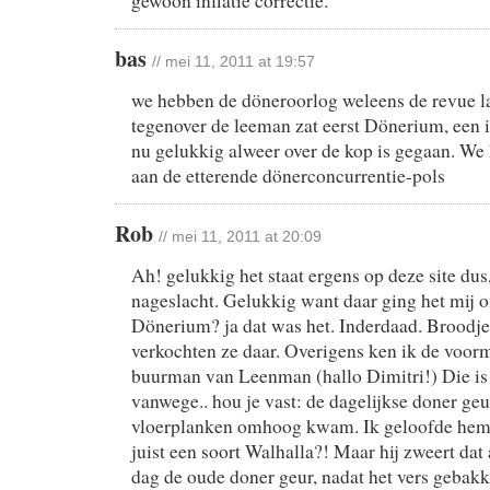
gewoon inflatie correctie.
bas
// mei 11, 2011 at 19:57
we hebben de döneroorlog weleens de revue 
tegenover de leeman zat eerst Dönerium, een in
nu gelukkig alweer over de kop is gegaan. We
aan de etterende dönerconcurrentie-pols
Rob
// mei 11, 2011 at 20:09
Ah! gelukkig het staat ergens op deze site dus
nageslacht. Gelukkig want daar ging het mij 
Dönerium? ja dat was het. Inderdaad. Broodje
verkochten ze daar. Overigens ken ik de voor
buurman van Leenman (hallo Dimitri!) Die is
vanwege.. hou je vast: de dagelijkse doner geu
vloerplanken omhoog kwam. Ik geloofde hem n
juist een soort Walhalla?! Maar hij zweert dat
dag de oude doner geur, nadat het vers gebakk