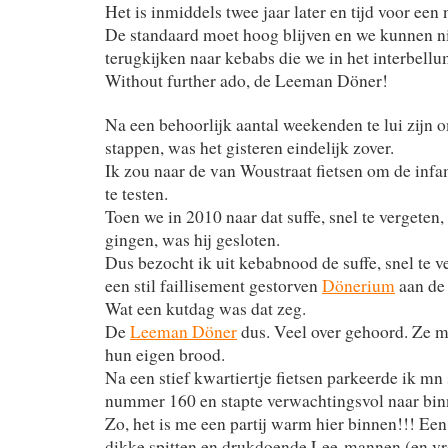
Het is inmiddels twee jaar later en tijd voor een
De standaard moet hoog blijven en we kunnen ni
terugkijken naar kebabs die we in het interbellu
Without further ado, de Leeman Döner!
Na een behoorlijk aantal weekenden te lui zijn o
stappen, was het gisteren eindelijk zover.
Ik zou naar de van Woustraat fietsen om de i
te testen.
Toen we in 2010 naar dat suffe, snel te vergeten
gingen, was hij gesloten.
Dus bezocht ik uit kebabnood de suffe, snel te 
een stil faillisement gestorven
Dönerium
aan de 
Wat een kutdag was dat zeg.
De
Leeman Döner
dus. Veel over gehoord. Ze m
hun eigen brood.
Na een stief kwartiertje fietsen parkeerde ik mn 
nummer 160 en stapte verwachtingsvol naar bin
Zo, het is me een partij warm hier binnen!!! Een
dikke spitten en drukdoende Lee-mannen (en v