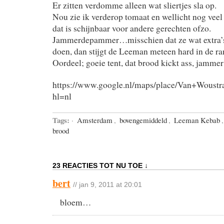
Er zitten verdomme alleen wat sliertjes sla op.
Nou zie ik verderop tomaat en wellicht nog vee
dat is schijnbaar voor andere gerechten ofzo.
Jammerdepammer…misschien dat ze wat extra’
doen, dan stijgt de Leeman meteen hard in de ra
Oordeel; goeie tent, dat brood kickt ass, jammer
https://www.google.nl/maps/place/Van+Wou
hl=nl
Tags:
·
Amsterdam
,
bovengemiddeld
,
Leeman Kebab
brood
23 REACTIES TOT NU TOE ↓
bert
// jan 9, 2011 at 20:01
bloem…