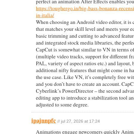
perfect an animation After Effects enables you 
https://toughergo.in/big-bass-bonanza-recensi
in-italia/
When choosing an Android video editor, it is c
that matches your skill level and meets your 
basic trimming and cutting to advanced featur
and integrated stock media libraries, the perfe
CapCut is somewhat similar to VN in terms of
(multiple video tracks, support for different f
PAL, variety of aspect ratios etc.) and layout, 
additional nifty features that might come in 
the use case. Like VN, it’s completely free w
and you don’t have to create an account. CapC
Cyberlink’s PowerDirector – the second adva
editing app to introduce a stabilization tool an
adjusted to some degree.
ipajnnpfc
// jul 27, 2026 at 17:24
Animations engage newcomers quickly Anima