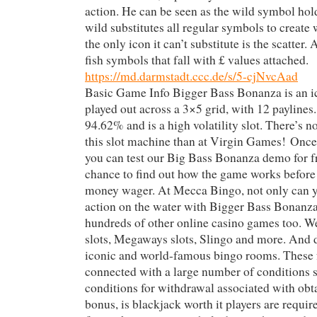
action. He can be seen as the wild symbol hol
wild substitutes all regular symbols to create 
the only icon it can’t substitute is the scatter. 
fish symbols that fall with £ values attached.
https://md.darmstadt.ccc.de/s/5-cjNvcAad
Basic Game Info Bigger Bass Bonanza is an ico
played out across a 3×5 grid, with 12 paylines.
94.62% and is a high volatility slot. There’s no
this slot machine than at Virgin Games! Once
you can test our Big Bass Bonanza demo for fr
chance to find out how the game works before 
money wager. At Mecca Bingo, not only can 
action on the water with Bigger Bass Bonanza
hundreds of other online casino games too. We
slots, Megaways slots, Slingo and more. And 
iconic and world-famous bingo rooms. These f
connected with a large number of conditions s
conditions for withdrawal associated with obt
bonus, is blackjack worth it players are required