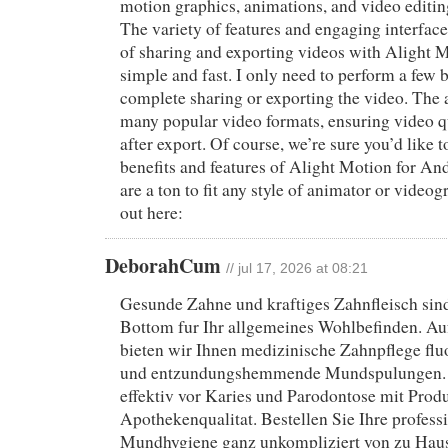
motion graphics, animations, and video editi
The variety of features and engaging interfa
of sharing and exporting videos with Alight M
simple and fast. I only need to perform a few b
complete sharing or exporting the video. The 
many popular video formats, ensuring video qua
after export. Of course, we’re sure you’d like
benefits and features of Alight Motion for And
are a ton to fit any style of animator or vide
out here:
DeborahCum
// jul 17, 2026 at 08:21
Gesunde Zahne und kraftiges Zahnfleisch sind
Bottom fur Ihr allgemeines Wohlbefinden. Auf
bieten wir Ihnen medizinische Zahnpflege flu
und entzundungshemmende Mundspulungen. S
effektiv vor Karies und Parodontose mit Prod
Apothekenqualitat. Bestellen Sie Ihre profess
Mundhygiene ganz unkompliziert von zu Haus