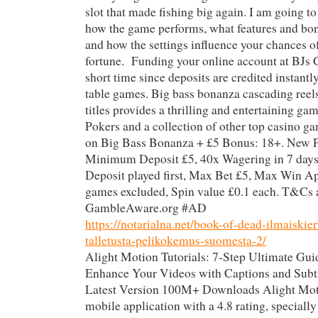
slot that made fishing big again. I am going t
how the game performs, what features and bon
and how the settings influence your chances of
fortune. Funding your online account at BJs 
short time since deposits are credited instantl
table games. Big bass bonanza cascading reels
titles provides a thrilling and entertaining ga
Pokers and a collection of other top casino g
on Big Bass Bonanza + £5 Bonus: 18+. New P
Minimum Deposit £5, 40x Wagering in 7 days
Deposit played first, Max Bet £5, Max Win Ap
games excluded, Spin value £0.1 each. T&Cs 
GambleAware.org #AD
https://notarialna.net/book-of-dead-ilmaiskie
talletusta-pelikokemus-suomesta-2/
Alight Motion Tutorials: 7-Step Ultimate Gu
Enhance Your Videos with Captions and Subt
Latest Version 100M+ Downloads Alight Mo
mobile application with a 4.8 rating, specially