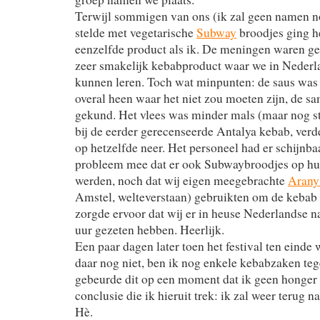
Terwijl sommigen van ons (ik zal geen namen n
stelde met vegetarische
Subway
broodjes ging h
eenzelfde product als ik. De meningen waren g
zeer smakelijk kebabproduct waar we in Nederl
kunnen leren. Toch wat minpunten: de saus was
overal heen waar het niet zou moeten zijn, de sa
gekund. Het vlees was minder mals (maar nog s
bij de eerder gerecenseerde Antalya kebab, ver
op hetzelfde neer. Het personeel had er schijnba
probleem mee dat er ook Subwaybroodjes op hun
werden, noch dat wij eigen meegebrachte
Arany
Amstel, welteverstaan) gebruikten om de kebab 
zorgde ervoor dat wij er in heuse Nederlandse na-
uur gezeten hebben. Heerlijk.
Een paar dagen later toen het festival ten einde 
daar nog niet, ben ik nog enkele kebabzaken t
gebeurde dit op een moment dat ik geen honger
conclusie die ik hieruit trek: ik zal weer terug 
Hè.