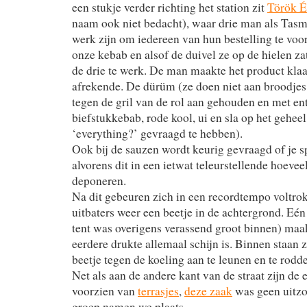
een stukje verder richting het station zit
Török É
naam ook niet bedacht), waar drie man als Tasm
werk zijn om iedereen van hun bestelling te voo
onze kebab en alsof de duivel ze op de hielen za
de drie te werk. De man maakte het product klaa
afrekende. De dürüm (ze doen niet aan broodjes 
tegen de gril van de rol aan gehouden en met e
biefstukkebab, rode kool, ui en sla op het geheel
‘everything?’ gevraagd te hebben).
Ook bij de sauzen wordt keurig gevraagd of je sp
alvorens dit in een ietwat teleurstellende hoevee
deponeren.
Na dit gebeuren zich in een recordtempo voltro
uitbaters weer een beetje in de achtergrond. Eé
tent was overigens verassend groot binnen) maak
eerdere drukte allemaal schijn is. Binnen staan z
beetje tegen de koeling aan te leunen en te rodde
Net als aan de andere kant van de straat zijn de 
voorzien van
terrasjes
,
deze zaak
was geen uitzo
groep namen we plaats.