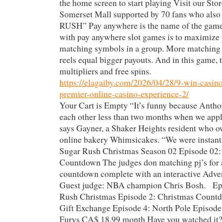
the home screen to start playing Visit our St
Somerset Mall supported by 70 fans who al
RUSH” Pay anywhere is the name of the game
with pay anywhere slot games is to maximize
matching symbols in a group. More matching
reels equal bigger payouts. And in this game, t
multipliers and free spins.
https://elagaiby.com/2026/04/28/9-win-casin
premier-online-casino-experience-2/
Your Cart is Empty “It’s funny because Anth
each other less than two months when we appl
says Gayner, a Shaker Heights resident who 
online bakery Whimsicakes. “We were instant 
Sugar Rush Christmas Season 02 Episode 02:
Countdown The judges don matching pj’s for 
countdown complete with an interactive Adven
Guest judge: NBA champion Chris Bosh. Epi
Rush Christmas Episode 2: Christmas Count
Gift Exchange Episode 4: North Pole Episod
Furys CA$ 18.99 month Have you watched