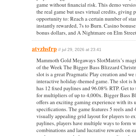
game without financial risk. This demo versio
the real game but uses virtual credits, giving p
opportunity to: Reach a certain number of st
instantly rewarded, 7s to Burn. Casino bonuses
bonus dollars, and A Nightmare on Elm Street
atvzhsfrp
// jul 29, 2026 at 23:41
Mammoth Gold Megaways SlotMatrix’s magic
of the Week The Bigger Bass Blizzard Christ
slot is a great Pragmatic Play creation and we 
interactive holiday-themed game. The slot is h
has 12 fixed paylines and 96.08% RTP. Get to 
for multipliers of up to 4,000x. Bigger Bass Bl
offers an exciting gaming experience with its 
specifications. The game features 5 reels and 
visually appealing grid layout for players to e
paylines, players have multiple ways to form 
combinations and land lucrative rewards on e