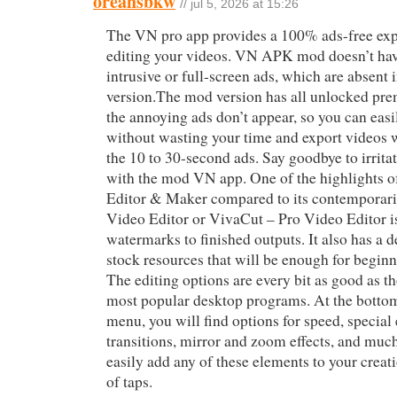
oreahsbkw
// jul 5, 2026 at 15:26
The VN pro app provides a 100% ads-free exp
editing your videos. VN APK mod doesn’t ha
intrusive or full-screen ads, which are absent i
version.The mod version has all unlocked pre
the annoying ads don’t appear, so you can eas
without wasting your time and export videos 
the 10 to 30-second ads. Say goodbye to irrita
with the mod VN app. One of the highlights 
Editor & Maker compared to its contemporari
Video Editor or VivaCut – Pro Video Editor is
watermarks to finished outputs. It also has a 
stock resources that will be enough for beginn
The editing options are every bit as good as t
most popular desktop programs. At the bottom
menu, you will find options for speed, special 
transitions, mirror and zoom effects, and mu
easily add any of these elements to your creati
of taps.