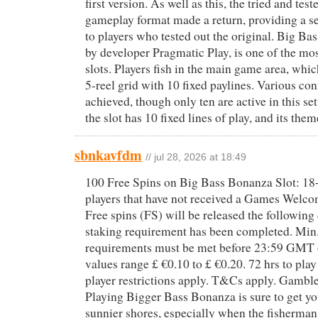
first version. As well as this, the tried and tes
gameplay format made a return, providing a se
to players who tested out the original. Big B
by developer Pragmatic Play, is one of the mos
slots. Players fish in the main game area, whic
5-reel grid with 10 fixed paylines. Various co
achieved, though only ten are active in this set
the slot has 10 fixed lines of play, and its the
sbnkavfdm
// jul 28, 2026 at 18:49
100 Free Spins on Big Bass Bonanza Slot: 18+
players that have not received a Games Welcom
Free spins (FS) will be released the following
staking requirement has been completed. Min.
requirements must be met before 23:59 GMT 
values range £ €0.10 to £ €0.20. 72 hrs to pl
player restrictions apply. T&Cs apply. Gam
Playing Bigger Bass Bonanza is sure to get you
sunnier shores, especially when the fisherman 