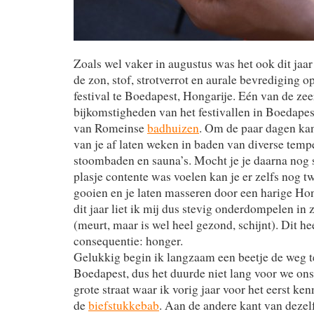
Zoals wel vaker in augustus was het ook dit jaar
de zon, stof, strotverrot en aurale bevrediging o
festival te Boedapest, Hongarije. Eén van de z
bijkomstigheden van het festivallen in Boedapes
van Romeinse
badhuizen
. Om de paar dagen kan
van je af laten weken in baden van diverse temp
stoombaden en sauna’s. Mocht je je daarna nog s
plasje contente was voelen kan je er zelfs nog t
gooien en je laten masseren door een harige Ho
dit jaar liet ik mij dus stevig onderdompelen i
(meurt, maar is wel heel gezond, schijnt). Dit hee
consequentie: honger.
Gelukkig begin ik langzaam een beetje de weg t
Boedapest, dus het duurde niet lang voor we on
grote straat waar ik vorig jaar voor het eerst k
de
biefstukkebab
. Aan de andere kant van dezel