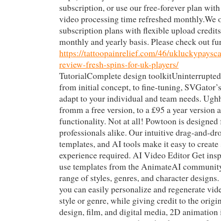
subscription, or use our free-forever plan wit
video processing time refreshed monthly.We o
subscription plans with flexible upload credits
monthly and yearly basis. Please check out fur
https://tattoopainrelief.com/46/ukluckypaysc
review-fresh-spins-for-uk-players/
TutorialComplete design toolkitUninterrupted 
from initial concept, to fine-tuning, SVGator’
adapt to your individual and team needs. Ug
fromm a free version, to a £95 a year version a
functionality. Not at all! Powtoon is designed
professionals alike. Our intuitive drag-and-dr
templates, and AI tools make it easy to create
experience required. AI Video Editor Get insp
use templates from the AnimateAI community,
range of styles, genres, and character designs.
you can easily personalize and regenerate vid
style or genre, while giving credit to the origi
design, film, and digital media, 2D animation i