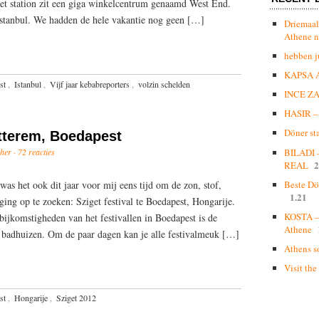
 het station zit een giga winkelcentrum genaamd West End.
 Istanbul. We hadden de hele vakantie nog geen […]
Driemaal
Athene n
hebben j
KAPSA 
st
,
Istanbul
,
Vijf jaar kebabreporters
,
volzin schelden
INCE Z
HASIR – 
Döner st
tterem, Boedapest
her ·
72 reacties
BILADI
2
REAL
was het ook dit jaar voor mij eens tijd om de zon, stof,
Beste Dö
1.21
iging op te zoeken: Sziget festival te Boedapest, Hongarije.
KOSTA – 
ijkomstigheden van het festivallen in Boedapest is de
Athene
badhuizen. Om de paar dagen kan je alle festivalmeuk […]
Athens s
Visit the
st
,
Hongarije
,
Sziget 2012