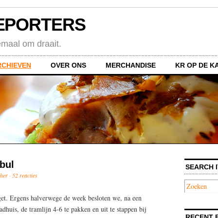
EPORTERS
emaal om draait.
RCHIEVEN
OVER ONS
MERCHANDISE
KR OP DE K
bul
SEARCH I
her ·
52 reacties
et. Ergens halverwege de week besloten we, na een
adhuis, de tramlijn 4-6 te pakken en uit te stappen bij
RECENT 