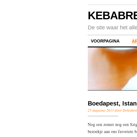
KEBABR
De site waar het all
VOORPAGINA
A
Boedapest, Istan
25 augustus 2013 door Delicatest
Nog een zomer nog een Szig
bezoekje aan ons favoriete b