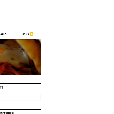
AART
RSS
T!
ENTRIES