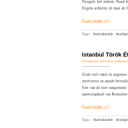
Nyugati, het station. Naast
Ergens achterin zit daar de
[Lees verder →]
Tags:
·
Biefstukkebab
,
Boedape
Istanbul Török É
20 augustus 2012 door Delicatest
Zoals wel vaker in augustus 
strotverrot en aurale bevred
Eén van de zeer aangename b
aanwezigheid van Romeinse 
[Lees verder →]
Tags:
·
Biefstukkebab
,
Boedape