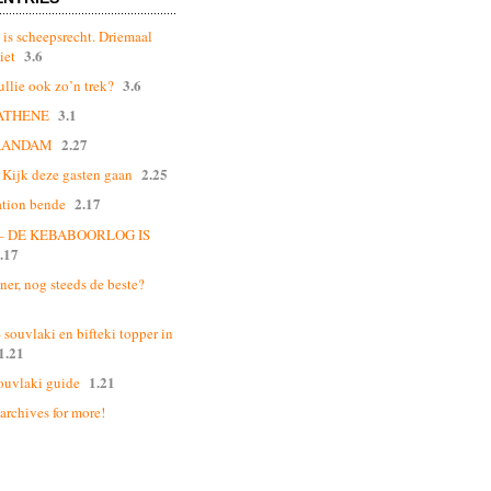
 is scheepsrecht. Driemaal
3.6
iet
3.6
ullie ook zo’n trek?
3.1
ATHENE
2.27
AANDAM
2.25
Kijk deze gasten gaan
2.17
ation bende
 – DE KEBABOORLOG IS
.17
ner, nog steeds de beste?
souvlaki en bifteki topper in
1.21
1.21
ouvlaki guide
 archives for more!