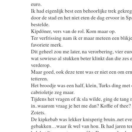
euro.
Ik had eigenlijk best een behoorlijke trek gekre
door de stad en het niet eten de dag ervoor in S
bestelde.
Kipdöner, vers van de rol. Kom maar op.
Ter verfrissing nam ik er maar meteen een blikje
favoriete merk.
Dit geheel zou me later, na verorbering, vier eur
wat sowieso al stukken beter klinkt dan die zes 
verderop.
Maar goed, ook deze tent was er niet een om erns
tetteren.
Het broodje was een half, klein, Turks ding met
cabrioletje zeg maar.
Tijdens het vragen of ik sla wilde, ging de tang m
in..waarom vraag je het me dan? Koffie of thee? 
Zoiets.
De kipkebab was lekker knisperig bruin..net ev
gebakken…waar ik wel van hou. Ik had jaren te