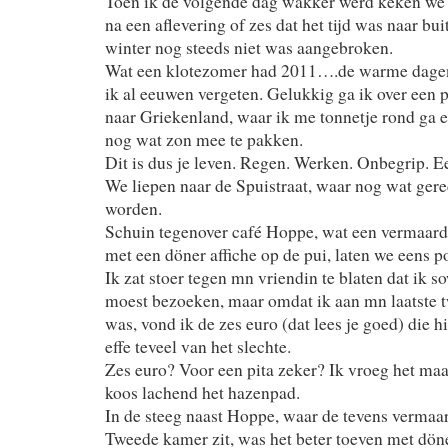
Toen ik de volgende dag wakker werd keken w
na een aflevering of zes dat het tijd was naar bu
winter nog steeds niet was aangebroken.
Wat een klotezomer had 2011….de warme dagen 
ik al eeuwen vergeten. Gelukkig ga ik over een 
naar Griekenland, waar ik me tonnetje rond ga e
nog wat zon mee te pakken.
Dit is dus je leven. Regen. Werken. Onbegrip. Ee
We liepen naar de Spuistraat, waar nog wat ger
worden.
Schuin tegenover café Hoppe, wat een vermaard c
met een döner affiche op de pui, laten we eens 
Ik zat stoer tegen mn vriendin te blaten dat ik s
moest bezoeken, maar omdat ik aan mn laatste t
was, vond ik de zes euro (dat lees je goed) die 
effe teveel van het slechte.
Zes euro? Voor een pita zeker? Ik vroeg het m
koos lachend het hazenpad.
In de steeg naast Hoppe, waar de tevens vermaa
Tweede kamer zit, was het beter toeven met dön