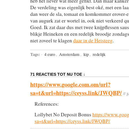
heb het liever wat meer gefikt. Dan maar kanker
De verdeling was eigenlijk best oké, met een la
dan weer de sla, tomaat en komkommer erover-en
van augurk zat er wortel in, ook niet verkeerd 
Goed. Ik zat daar dus met twee knijpflessen saus
blikje Heineken en een redelijk broodje zondag
niet zoveel te klagen
daar in de Heisteeg
.
Tags:
·
4 euro
,
Amsterdam
,
kip
,
redelijk
71 REACTIES TOT NU TOE ↓
https://www.google.com.om/url?
sa=t&url=https://ceyss.link/JWQBP/
// 
References:
Lollybet No Deposit Bonus
https://www.goog
sa=t&url=https://ceyss.link/JWQBP/