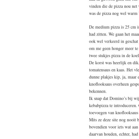
vinden die de pizza nou net
was de pizza nog wel warm 
De medium pizza is 25 cm in
had zitten. We gaan het maa
ook wel verkeerd in geschat
om me geen honger meer te 
twee stukjes pizza in de koe
De korst was heerlijk en dik
tomatensaus en kaas. Het vl
dunne plakjes kip, ja, maar
knoflooksaus overheen gespot
bekennen.
Ik snap dat Domino’s bij wi
kebabpizza te introduceren. 
toevoegen van knoflooksaus 
Mits ze deze site nog nooit 
bovendien voor iets wat aan
daarvan houden, echter, had 