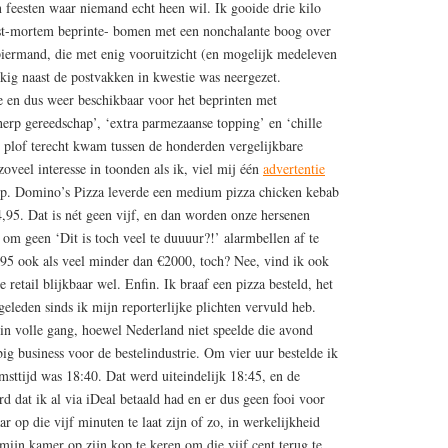
n feesten waar niemand echt heen wil. Ik gooide drie kilo
st-mortem beprinte- bomen met een nonchalante boog over
iermand, die met enig vooruitzicht (en mogelijk medeleven
ig naast de postvakken in kwestie was neergezet.
de en dus weer beschikbaar voor het beprinten met
erp gereedschap’, ‘extra parmezaanse topping’ en ‘chille
en plof terecht kwam tussen de honderden vergelijkbare
zoveel interesse in toonden als ik, viel mij één
advertentie
op.
Domino’s Pizza leverde een medium pizza chicken kebab
4,95. Dat is nét geen vijf, en dan worden onze hersenen
 geen ‘Dit is toch veel te duuuur?!’ alarmbellen af te
,95 ook als veel minder dan €2000, toch? Nee, vind ik ook
retail blijkbaar wel. Enfin. Ik braaf een pizza besteld, het
geleden sinds ik mijn reporterlijke plichten vervuld heb.
n volle gang, hoewel Nederland niet speelde die avond
big business voor de bestelindustrie. Om vier uur bestelde ik
msttijd was 18:40. Dat werd uiteindelijk 18:45, en de
d dat ik al via iDeal betaald had en er dus geen fooi voor
r op die vijf minuten te laat zijn of zo, in werkelijkheid
ijn kamer op zijn kop te keren om die vijf cent terug te