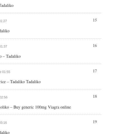
 Tadaliko
15
01:27
aliko
16
 01:37
o – Tadaliko
17
at 01:55
rice – Tadaliko Tadaliko
18
 02:56
oliko – Buy generic 100mg Viagra online
19
03:16
aliko