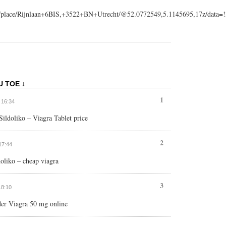
ps/place/Rijnlaan+6BIS,+3522+BN+Utrecht/@52.0772549,5.1145695,17z/dat
U TOE ↓
1
t 16:34
ildoliko – Viagra Tablet price
2
 17:44
oliko – cheap viagra
3
18:10
er Viagra 50 mg online