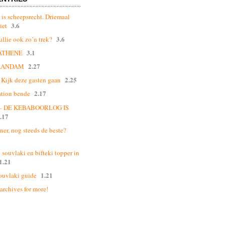
 is scheepsrecht. Driemaal
3.6
iet
3.6
ullie ook zo’n trek?
3.1
ATHENE
2.27
AANDAM
2.25
Kijk deze gasten gaan
2.17
ation bende
 – DE KEBABOORLOG IS
.17
ner, nog steeds de beste?
souvlaki en bifteki topper in
1.21
1.21
ouvlaki guide
 archives for more!