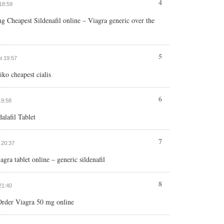
4
 18:59
mg Cheapest Sildenafil online – Viagra generic over the
5
at 19:57
iko cheapest cialis
6
19:58
alafil Tablet
7
t 20:37
gra tablet online – generic sildenafil
8
 21:40
 Order Viagra 50 mg online