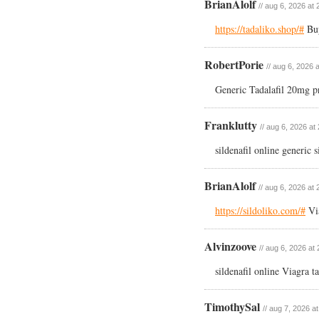
BrianAlolf
// aug 6, 2026 at 
https://tadaliko.shop/#
Buy
RobertPorie
// aug 6, 2026 
Generic Tadalafil 20mg pr
Franklutty
// aug 6, 2026 at
sildenafil online generic 
BrianAlolf
// aug 6, 2026 at 
https://sildoliko.com/#
Via
Alvinzoove
// aug 6, 2026 at
sildenafil online Viagra 
TimothySal
// aug 7, 2026 a