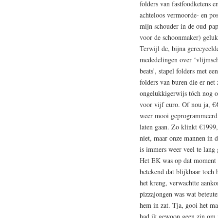
folders van fastfoodketens e
achteloos vermoorde- en po
mijn schouder in de oud-pap
voor de schoonmaker) gelukk
Terwijl de, bijna gerecycel
mededelingen over ‘vlijmsch
beats’, stapel folders met e
folders van buren die er net 
ongelukkigerwijs tóch nog 
voor vijf euro. Of nou ja, €
weer mooi geprogrammeerd om
laten gaan. Zo klinkt €1999
niet, maar onze mannen in de 
is immers weer veel te lang 
Het EK was op dat moment i
betekend dat blijkbaar toch 
het kreng, verwachtte aanko
pizzajongen was wat beteuter
hem in zat. Tja, gooi het maa
had ik gewoon geen zin om m