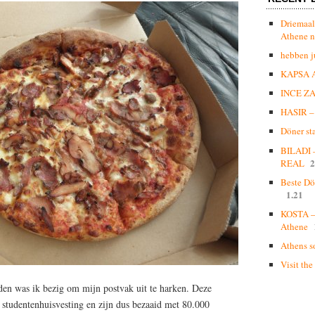
Driemaal
Athene n
hebben j
KAPSA 
INCE Z
HASIR – 
Döner st
BILADI
2
REAL
Beste Dö
1.21
KOSTA – 
Athene
Athens s
Visit the
den was ik bezig om mijn postvak uit te harken. Deze
 studentenhuisvesting en zijn dus bezaaid met 80.000