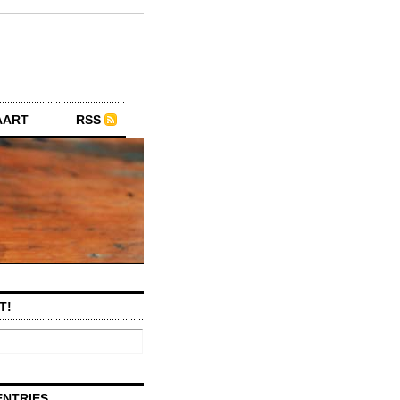
AART
RSS
T!
ENTRIES