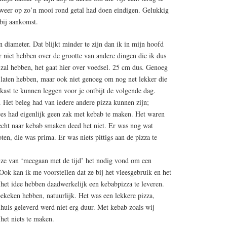
 weer op zo’n mooi rond getal had doen eindigen. Gelukkig
bij aankomst.
 diameter. Dat blijkt minder te zijn dan ik in mijn hoofd
r niet hebben over de grootte van andere dingen die ik dus
 zal hebben, het gaat hier over voedsel. 25 cm dus. Genoeg
laten hebben, maar ook niet genoeg om nog net lekker die
lkast te kunnen leggen voor je ontbijt de volgende dag.
. Het beleg had van iedere andere pizza kunnen zijn;
ees had eigenlijk geen zak met kebab te maken. Het waren
 echt naar kebab smaken deed het niet. Er was nog wat
en, die was prima. Er was niets pittigs aan de pizza te
jze van ‘meegaan met de tijd’ het nodig vond om een
Ook kan ik me voorstellen dat ze bij het vleesgebruik en het
het idee hebben daadwerkelijk een kebabpizza te leveren.
bekeken hebben, natuurlijk. Het was een lekkere pizza,
 huis geleverd werd niet erg duur. Met kebab zoals wij
het niets te maken.