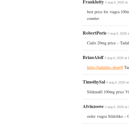
Franklutty
// aug 6, 2026 at
best price for viagra 100
counter
RobertPorie
// aug 6, 2026 
Cialis 20mg price – Tadal
BrianAlolf
// aug 6, 2026 at 
https://tadaliko.shop/#
Tad
TimothySal
// aug 6, 2026 a
Sildenafil 100mg price Via
Alvinzoove
// aug 6, 2026 at
order viagra Sildoliko –