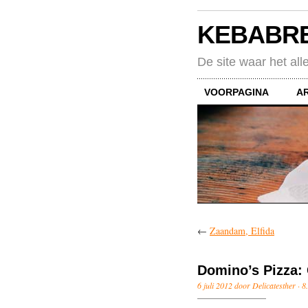
KEBABR
De site waar het all
VOORPAGINA
A
←
Zaandam, Elfida
Domino’s Pizza:
6 juli 2012 door Delicatesther ·
8