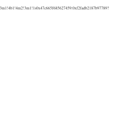
a=!3m1!4b1!4m2!3m1!1s0x47c665f685627459:0xf2fadb2187b97789?