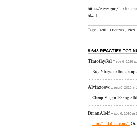
https://www.google.nl/ma
hl=nl
Tags:
·
actie
,
Domino's
,
Pizza
8.643 REACTIES TOT N
TimothySal
// aug 6, 2026 a
Buy Viagra online cheap S
Alvinzoove
// aug 6, 2026 at
Cheap Viagra 100mg Sild
BrianAlolf
// aug 6, 2026 at 
http://sildoliko.com/#
Ord