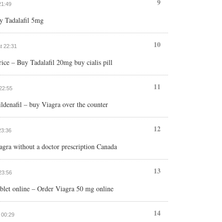
9
21:49
 Tadalafil 5mg
10
at 22:31
ice – Buy Tadalafil 20mg buy cialis pill
11
 22:55
sildenafil – buy Viagra over the counter
12
23:36
gra without a doctor prescription Canada
13
 23:56
tablet online – Order Viagra 50 mg online
14
t 00:29