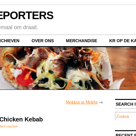
EPORTERS
emaal om draait.
RCHIEVEN
OVER ONS
MERCHANDISE
KR OP DE K
Mokken in Mokba
→
SEARCH I
 Chicken Kebab
.643 reacties
RECENT 