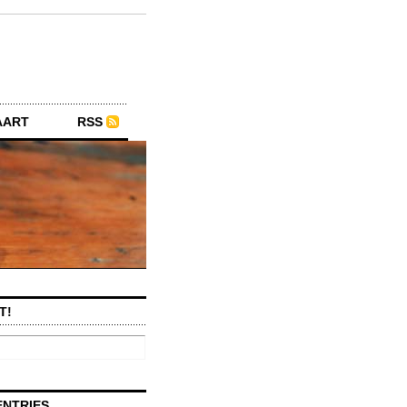
AART
RSS
T!
ENTRIES