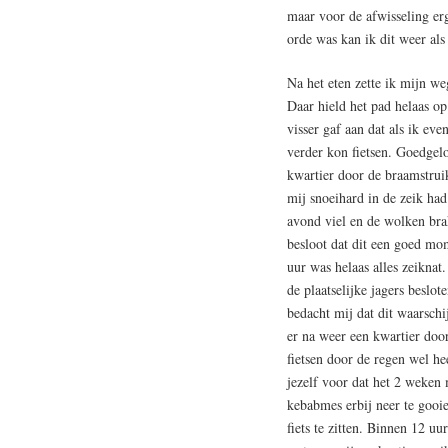
maar voor de afwisseling erg
orde was kan ik dit weer als
Na het eten zette ik mijn we
Daar hield het pad helaas o
visser gaf aan dat als ik ev
verder kon fietsen. Goedgelo
kwartier door de braamstruik
mij snoeihard in de zeik ha
avond viel en de wolken bra
besloot dat dit een goed mo
uur was helaas alles zeiknat.
de plaatselijke jagers beslot
bedacht mij dat dit waarschi
er na weer een kwartier doo
fietsen door de regen wel hee
jezelf voor dat het 2 weken 
kebabmes erbij neer te gooie
fiets te zitten. Binnen 12 u