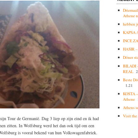
Driemaal
Athene n
hebben j
KAPSA 
INCE Z
HASIR – 
Döner st
BILADI
2
REAL
Beste Dö
1.21
KOSTA – 
Athene
Athens s
Visit the
 mijn Tour de Germanië. Dag 3 liep op zijn eind en ik had
nen zitten. In Wolfsburg werd het dan ook tijd om een
Wolfsburg is vooral bekend van hun Volkswagenfabriek.