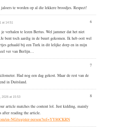
aloers te worden op al die lekkere broodjes. Respect!
6
1 at 14:51
je verhalen te lezen Bertus. Wel jammer dat het niet
! Je bent toch aardig in de buurt gekomen. Ik heb ooit wel
rtjes gehaald bij een Turk in dit lelijke dorp en in mijn
heel ver van Berlijn…
7
kilometer. Had nog een dag gekost. Maar de rest van de
end in Duitsland.
8
4, 2026 at 15:53
your article matches the content lol. Just kidding, mainly
after reading the article.
e.com/en-NG/register-person?ref=YY80CKRN