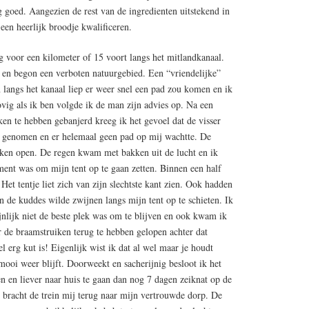
 goed. Aangezien de rest van de ingredienten uitstekend in
 een heerlijk broodje kwalificeren.
g voor een kilometer of 15 voort langs het mitlandkanaal.
p en begon een verboten natuurgebied. Een “vriendelijke”
en langs het kanaal liep er weer snel een pad zou komen en ik
vig als ik ben volgde ik de man zijn advies op. Na een
en te hebben gebanjerd kreeg ik het gevoel dat de visser
d genomen en er helemaal geen pad op mij wachtte. De
ken open. De regen kwam met bakken uit de lucht en ik
ment was om mijn tent op te gaan zetten. Binnen een half
 Het tentje liet zich van zijn slechtste kant zien. Ook hadden
en de kuddes wilde zwijnen langs mijn tent op te schieten. Ik
jnlijk niet de beste plek was om te blijven en ook kwam ik
r de braamstruiken terug te hebben gelopen achter dat
l erg kut is! Eigenlijk wist ik dat al wel maar je houdt
mooi weer blijft. Doorweekt en sacherijnig besloot ik het
n en liever naar huis te gaan dan nog 7 dagen zeiknat op de
ur bracht de trein mij terug naar mijn vertrouwde dorp. De