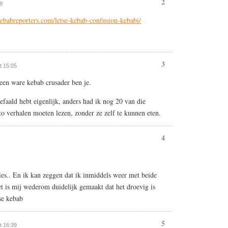
2
09
ebabreporters.com/letse-kebab-confusion-kebabi/
3
at 15:05
en ware kebab crusader ben je.
efaald hebt eigenlijk, anders had ik nog 20 van die
to verhalen moeten lezen, zonder ze zelf te kunnen eten.
4
ties.. En ik kan zeggen dat ik inmiddels weer met beide
t is mij wederom duidelijk gemaakt dat het droevig is
se kebab
5
at 16:39