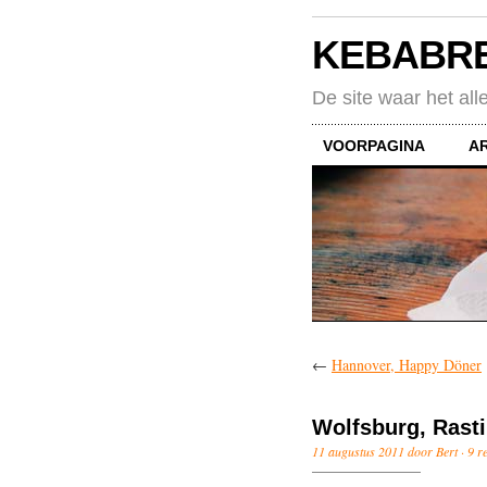
KEBABR
De site waar het all
VOORPAGINA
A
←
Hannover, Happy Döner
Wolfsburg, Rasti
11 augustus 2011 door Bert ·
9 r