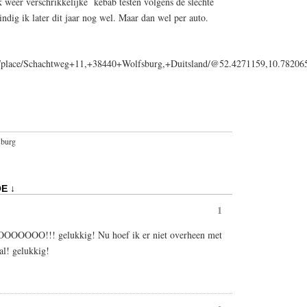
k weer verschrikkelijke kebab testen volgens de slechte
ndig ik later dit jaar nog wel. Maar dan wel per auto.
ps/place/Schachtweg+11,+38440+Wolfsburg,+Duitsland/@52.4271159,10.7820
sburg
E ↓
1
O!!! gelukkig! Nu hoef ik er niet overheen met
! gelukkig!