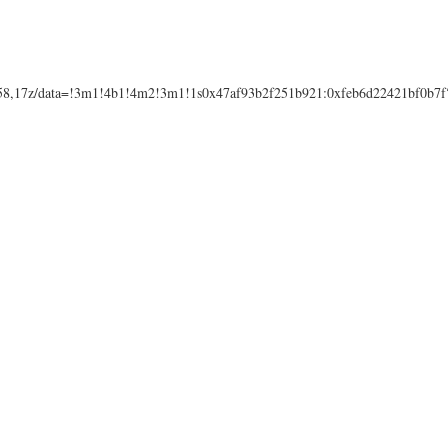
658,17z/data=!3m1!4b1!4m2!3m1!1s0x47af93b2f251b921:0xfeb6d22421bf0b7f