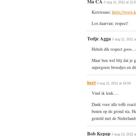
Ma CA
// aug 11, 2011 at 11:
Kerriesaus:
https://www.k
Los daarvan: respect!
Tedje Agga
// aug 11, 2011 
Heheh dik respect goos…e
Maar ben wel blij dat je g
supergoeie broodjes en di
bert
// aug 11, 2011 at 16:59
Vind ik leuk….
Dank voor alle toffe reac
benen op de grond sta. He
gesteld met de Nederland
Bob Kepap
// aug 13, 2011 