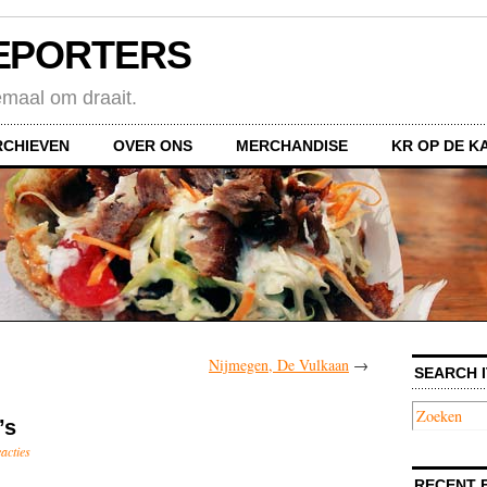
EPORTERS
emaal om draait.
RCHIEVEN
OVER ONS
MERCHANDISE
KR OP DE K
Nijmegen, De Vulkaan
→
SEARCH I
’s
eacties
RECENT 