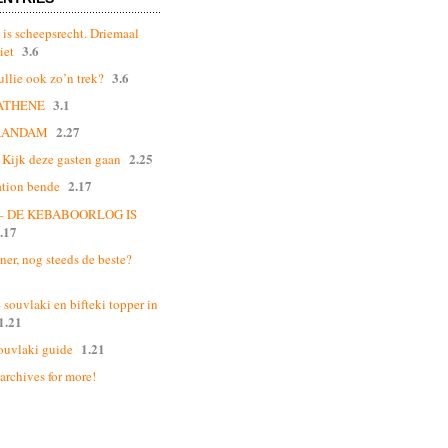
 is scheepsrecht. Driemaal
3.6
iet
3.6
ullie ook zo’n trek?
3.1
ATHENE
2.27
AANDAM
2.25
Kijk deze gasten gaan
2.17
ation bende
 – DE KEBABOORLOG IS
.17
ner, nog steeds de beste?
souvlaki en bifteki topper in
1.21
1.21
ouvlaki guide
 archives for more!