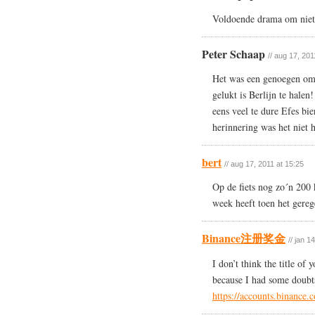
Voldoende drama om niet j
Peter Schaap
// aug 17, 201
Het was een genoegen om 
gelukt is Berlijn te halen
eens veel te dure Efes bie
herinnering was het niet 
bert
// aug 17, 2011 at 15:25
Op de fiets nog zo´n 200 
week heeft toen het gereg
Binance注册奖金
// jan 1
I don’t think the title of 
because I had some doubts 
https://accounts.binanc