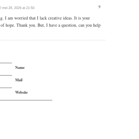
9
// mei 28, 2026 at 21:50
. I am worried that I lack creative ideas. It is your
l of hope. Thank you. But, I have a question, can you help
Name
Mail
Website