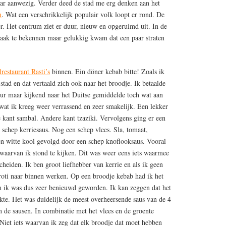
ar aanwezig. Verder deed de stad me erg denken aan het
n
. Wat een verschrikkelijk populair volk loopt er rond. De
er. Het centrum ziet er duur, nieuw en opgeruimd uit. In de
aak te bekennen maar gelukkig kwam dat een paar straten
lrestaurant Rasti’s
binnen. Ein döner kebab bitte! Zoals ik
 stad en dat vertaald zich ook naar het broodje. Ik betaalde
uur maar kijkend naar het Duitse gemiddelde toch wat aan
wat ik kreeg weer verrassend en zeer smakelijk. Een lekker
 kant sambal. Andere kant tzaziki. Vervolgens ging er een
 schep kerriesaus. Nog een schep vlees. Sla, tomaat,
n witte kool gevolgd door een schep knoflooksaus. Vooral
 waarvan ik stond te kijken. Dit was weer eens iets waarmee
cheiden. Ik ben groot liefhebber van kerrie en als ik geen
roti naar binnen werken. Op een broodje kebab had ik het
n ik was dus zeer benieuwd geworden. Ik kan zeggen dat het
kte. Het was duidelijk de meest overheersende saus van de 4
an de sausen. In combinatie met het vlees en de groente
Niet iets waarvan ik zeg dat elk broodje dat moet hebben