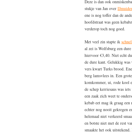
Deze is dan ook onmiskenba
stukje van Jan over
IJmuide
ene is nog toffer dan de and
hoofdstraat was geen kebabz
verderop toch nog goed.
Met veel zin stapte ik
schnel
al zei is Wolfsburg een dure
hiervoor €3,40. Niet echt d
de dure kant. Gelukkig was 
vers kwart Turks brood. Ene
berg lamsvlees in. Een grote
komkommer, ui, rode kool e
de schep kerriesaus was iets
een zaak zich weet te onders
kebab eet mag ik graag een 
echter nog nooit gekregen e
helemaal niet verkeerd smaa
en botste niet met de rest v
smaakte het ook uitstekend. 