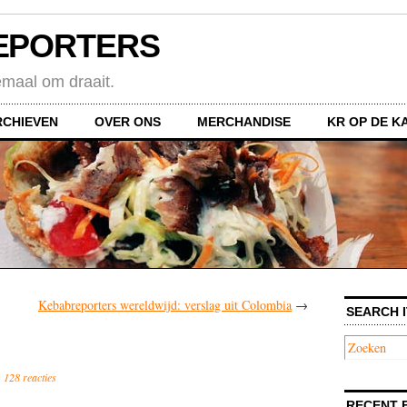
EPORTERS
emaal om draait.
RCHIEVEN
OVER ONS
MERCHANDISE
KR OP DE K
Kebabreporters wereldwijd: verslag uit Colombia
→
SEARCH I
·
128 reacties
RECENT 