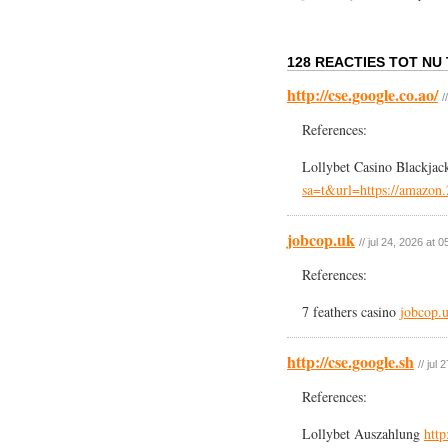
128 REACTIES TOT NU 
http://cse.google.co.ao/
/
References:
Lollybet Casino Blackja
sa=t&url=https://amazon.
jobcop.uk
// jul 24, 2026 at 0
References:
7 feathers casino
jobcop.
http://cse.google.sh
// jul
References:
Lollybet Auszahlung
http