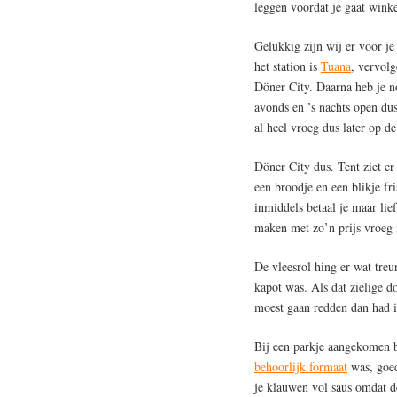
leggen voordat je gaat winkel
Gelukkig zijn wij er voor j
het station is
Tuana
, vervolg
Döner City. Daarna heb je nog
avonds en ’s nachts open dus
al heel vroeg dus later op de
Döner City dus. Tent ziet e
een broodje en een blikje fr
inmiddels betaal je maar lie
maken met zo’n prijs vroeg 
De vleesrol hing er wat treur
kapot was. Als dat zielige 
moest gaan redden dan had 
Bij een parkje aangekomen bl
behoorlijk formaat
was, goed
je klauwen vol saus omdat de