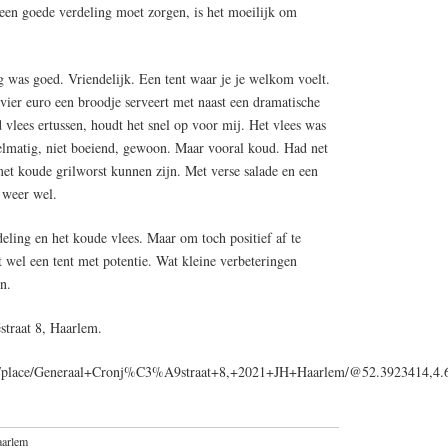
een goede verdeling moet zorgen, is het moeilijk om
 was goed. Vriendelijk. Een tent waar je je welkom voelt.
vier euro een broodje serveert met naast een dramatische
vlees ertussen, houdt het snel op voor mij. Het vlees was
elmatig, niet boeiend, gewoon. Maar vooral koud. Had net
t koude grilworst kunnen zijn. Met verse salade en een
 weer wel.
eling en het koude vlees. Maar om toch positief af te
ft wel een tent met potentie. Wat kleine verbeteringen
n.
straat 8, Haarlem.
ps/place/Generaal+Cronj%C3%A9straat+8,+2021+JH+Haarlem/@52.3923414,4.
arlem