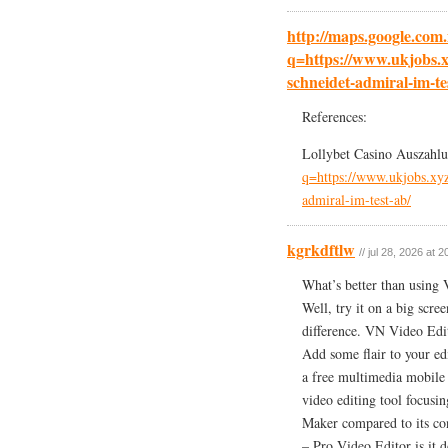
http://maps.google.com
q=https://www.ukjobs.x
schneidet-admiral-im-te
References:
Lollybet Casino Auszahl
q=https://www.ukjobs.xyz
admiral-im-test-ab/
kgrkdftlw
// jul 28, 2026 at 2
What’s better than usin
Well, try it on a big scr
difference. VN Video Edi
Add some flair to your e
a free multimedia mobile 
video editing tool focus
Maker compared to its co
– Pro Video Editor is it d