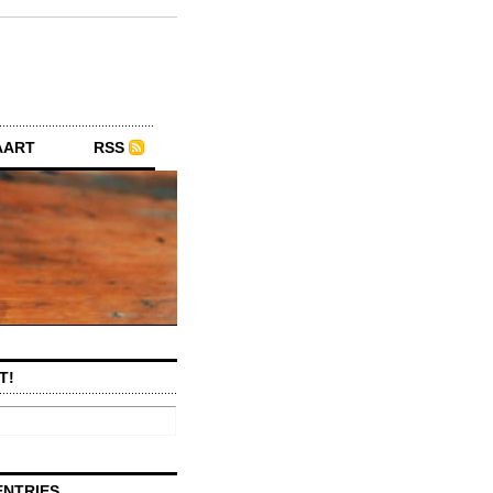
AART
RSS
T!
ENTRIES