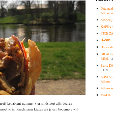
Driemaal
Athene n
hebben j
KAPSA 
INCE Z
HASIR – 
Döner st
BILADI
2
REAL
Beste Dö
1.21
KOSTA – 
Athene
Athens s
Visit the
heeft kebabtent nummer vier sinds kort zijn deuren
moet je in hemelsnaam kiezen als je een bodempje wil