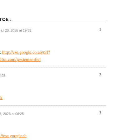
TOE ↓
1
/ jul 20, 2026 at 19:32
ck
http://cse.google.co.ao/url?
2fui.com/jessiemansfiel
2
5:25
uk
3
 27, 2026 at 06:25
://cse.google.sh