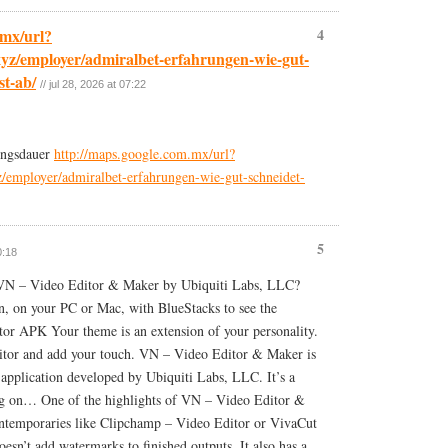
.mx/url?
4
yz/employer/admiralbet-erfahrungen-wie-gut-
st-ab/
// jul 28, 2026 at 07:22
ungsdauer
http://maps.google.com.mx/url?
/employer/admiralbet-erfahrungen-wie-gut-schneidet-
5
0:18
g VN – Video Editor & Maker by Ubiquiti Labs, LLC?
een, on your PC or Mac, with BlueStacks to see the
tor APK Your theme is an extension of your personality.
ditor and add your touch. VN – Video Editor & Maker is
application developed by Ubiquiti Labs, LLC. It’s a
ing on… One of the highlights of VN – Video Editor &
ntemporaries like Clipchamp – Video Editor or VivaCut
oesn’t add watermarks to finished outputs. It also has a