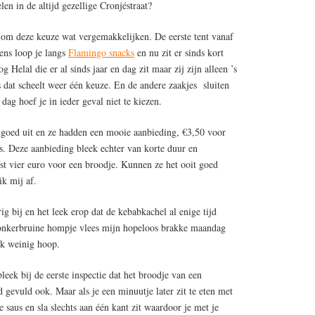
en in de altijd gezellige Cronjéstraat?
e om deze keuze wat vergemakkelijken. De eerste tent vanaf
ens loop je langs
Flamingo snacks
en nu zit er sinds kort
 Helal die er al sinds jaar en dag zit maar zij zijn alleen ’s
 dat scheelt weer één keuze. En de andere zaakjes sluiten
 dag hoef je in ieder geval niet te kiezen.
r goed uit en ze hadden een mooie aanbieding, €3,50 voor
is. Deze aanbieding bleek echter van korte duur en
fst vier euro voor een broodje. Kunnen ze het ooit goed
ik mij af.
ig bij en het leek erop dat de kebabkachel al enige tijd
donkerbruine hompje vlees mijn hopeloos brakke maandag
ik weinig hoop.
eek bij de eerste inspectie dat het broodje van een
 gevuld ook. Maar als je een minuutje later zit te eten met
 saus en sla slechts aan één kant zit waardoor je met je