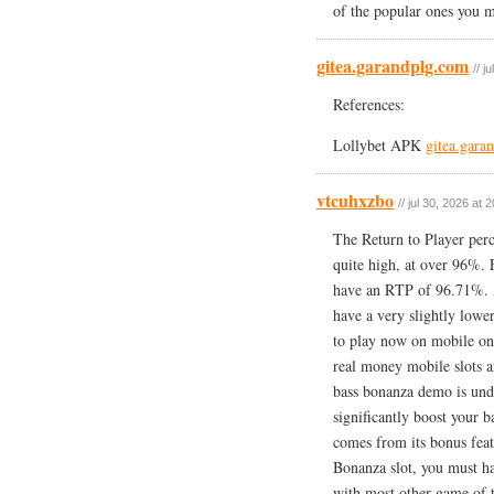
of the popular ones you m
gitea.garandplg.com
// j
References:
Lollybet APK
gitea.gara
vtcuhxzbo
// jul 30, 2026 at 
The Return to Player perc
quite high, at over 96%.
have an RTP of 96.71%. A
have a very slightly lowe
to play now on mobile on
real money mobile slots a
bass bonanza demo is undo
significantly boost your 
comes from its bonus feat
Bonanza slot, you must ha
with most other game of t