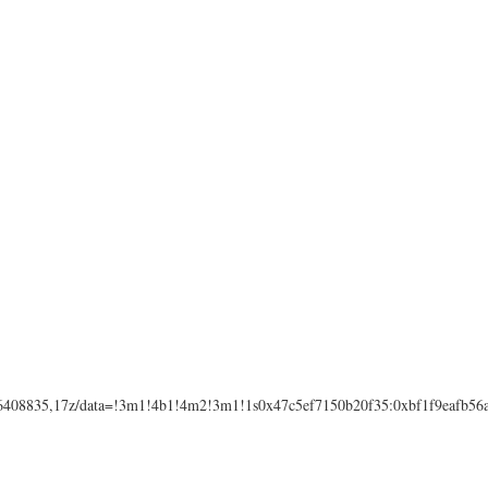
6408835,17z/data=!3m1!4b1!4m2!3m1!1s0x47c5ef7150b20f35:0xbf1f9eafb56