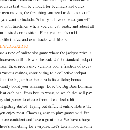
sources that will be enough for beginners and quick
r own movies, the first thing you need to do is select all
t you want to include. When you have done so, you will
ew with timelines, where you can cut, paste, and adjust all
our desired composition. Here, you can also add
btitle tracks, and even tracks with filters.
e.fr/s/cDkGXIR1Q
are a type of online slot game where the jackpot prize is
 increases until it is won instead. Unlike standard jackpot
rizes, these progressive versions pool a fraction of every
s various casinos, contributing to a collective jackpot.
s of the bigger bass bonanza is its enticing bonus
ficantly boost your winnings: Love the Big Bass Bonanza
k at each one, from best to worst, to which slot will pay
y slot games to choose from, it can feel a bit
t getting started. Trying out different online slots is the
 you enjoy most. Choosing easy-to-play games with fun
l more confident and have a great time. We have a huge
there’s something for everyone. Let’s take a look at some