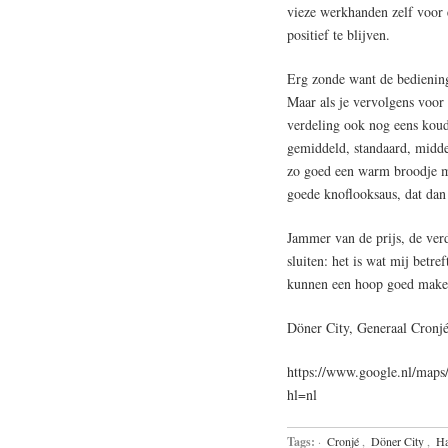
vieze werkhanden zelf voor 
positief te blijven.
Erg zonde want de bediening
Maar als je vervolgens voor 
verdeling ook nog eens koud 
gemiddeld, standaard, midd
zo goed een warm broodje me
goede knoflooksaus, dat dan
Jammer van de prijs, de verd
sluiten: het is wat mij betre
kunnen een hoop goed make
Döner City, Generaal Cronjé
https://www.google.nl/ma
hl=nl
Tags:
·
Cronjé
,
Döner City
,
Ha