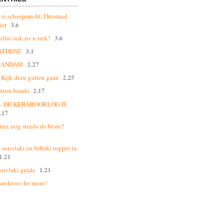
 is scheepsrecht. Driemaal
3.6
iet
3.6
ullie ook zo’n trek?
3.1
ATHENE
2.27
AANDAM
2.25
Kijk deze gasten gaan
2.17
ation bende
 – DE KEBABOORLOG IS
.17
ner, nog steeds de beste?
souvlaki en bifteki topper in
1.21
1.21
ouvlaki guide
 archives for more!