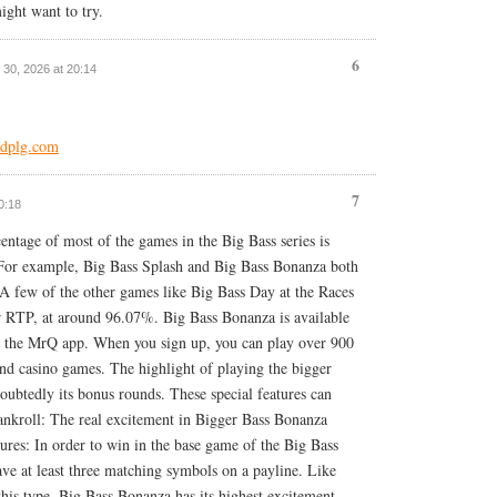
ight want to try.
6
ul 30, 2026 at 20:14
ndplg.com
7
20:18
entage of most of the games in the Big Bass series is
 For example, Big Bass Splash and Big Bass Bonanza both
 few of the other games like Big Bass Day at the Races
r RTP, at around 96.07%. Big Bass Bonanza is available
 the MrQ app. When you sign up, you can play over 900
nd casino games. The highlight of playing the bigger
ubtedly its bonus rounds. These special features can
bankroll: The real excitement in Bigger Bass Bonanza
ures: In order to win in the base game of the Big Bass
ve at least three matching symbols on a payline. Like
his type, Big Bass Bonanza has its highest excitement