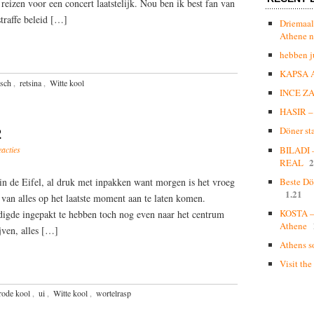
reizen voor een concert laatstelijk. Nou ben ik best fan van
traffe beleid […]
Driemaal
Athene n
hebben j
KAPSA 
isch
,
retsina
,
Witte kool
INCE Z
HASIR – 
Döner st
2
eacties
BILADI
2
REAL
 in de Eifel, al druk met inpakken want morgen is het vroeg
Beste Dö
1.21
van alles op het laatste moment aan te laten komen.
KOSTA – 
igde ingepakt te hebben toch nog even naar het centrum
Athene
jven, alles […]
Athens s
Visit the
rode kool
,
ui
,
Witte kool
,
wortelrasp