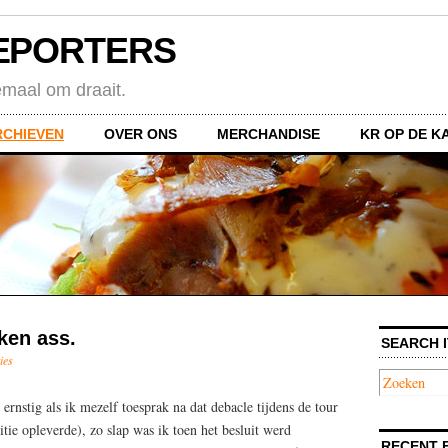
EPORTERS
emaal om draait.
RCHIEVEN
OVER ONS
MERCHANDISE
KR OP DE K
ken ass.
SEARCH I
ies
ernstig als ik mezelf toesprak na dat debacle tijdens de tour
itie opleverde), zo slap was ik toen het besluit werd
RECENT 