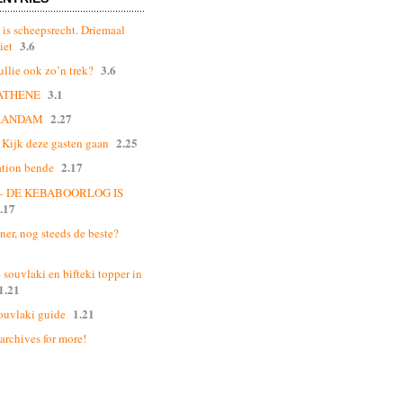
 is scheepsrecht. Driemaal
3.6
iet
3.6
ullie ook zo’n trek?
3.1
ATHENE
2.27
AANDAM
2.25
Kijk deze gasten gaan
2.17
ation bende
 – DE KEBABOORLOG IS
.17
ner, nog steeds de beste?
souvlaki en bifteki topper in
1.21
1.21
ouvlaki guide
 archives for more!