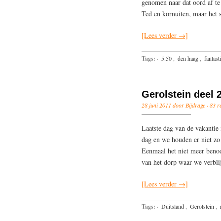
genomen naar dat oord af te 
Ted en kornuiten, maar het s
[Lees verder →]
Tags:
·
5.50
,
den haag
,
fantast
Gerolstein deel 
28 juni 2011 door Bijdrage ·
83 r
Laatste dag van de vakantie
dag en we houden er niet zo 
Eenmaal het niet meer benod
van het dorp waar we verbli
[Lees verder →]
Tags:
·
Duitsland
,
Gerolstein
,