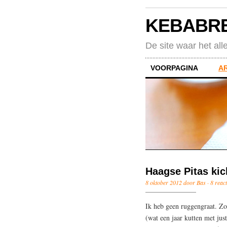
KEBABR
De site waar het all
VOORPAGINA
A
Haagse Pitas kic
8 oktober 2012 door Bas ·
8 react
Ik heb geen ruggengraat. Zo 
(wat een jaar kutten met just