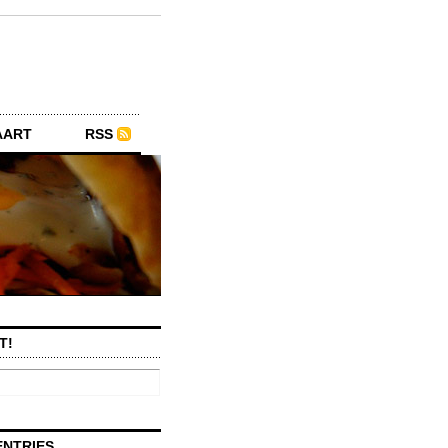
AART
RSS
T!
ENTRIES