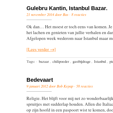
Gulebru Kantin, Istanbul Bazar.
21 november 2014 door Bas ·
8 reacties
Ok dan… Het moest er toch eens van komen. Je 
het lachen en genieten van jullie verhalen en dan 
Afgelopen week wederom naar Istanbul maar me
[Lees verder →]
Tags:
·
bazaar
,
chilipoeder
,
gastbijdrage
,
Istanbul
,
pi
Bedevaart
9 januari 2012 door Bob Kepap ·
58 reacties
Religie. Het blijft voor mij net zo wonderbaarli
spruitjes met sudderlap houden. Allen die Italia
op zijn hoofd in een paspoort wist te komen, doo