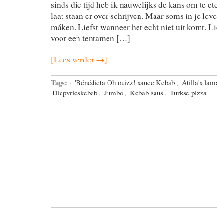
sinds die tijd heb ik nauwelijks de kans om te ete
laat staan er over schrijven. Maar soms in je lev
máken. Liefst wanneer het echt niet uit komt. Lie
voor een tentamen […]
[Lees verder →]
Tags:
·
'Bénédicta Oh ouizz! sauce Kebab
,
Atilla's la
Diepvrieskebab
,
Jumbo
,
Kebab saus
,
Turkse pizza