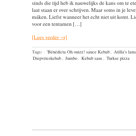
sinds die tijd heb ik nauwelijks de kans om te ete
laat staan er over schrijven. Maar soms in je lev
máken. Liefst wanneer het echt niet uit komt. Lie
voor een tentamen […]
[Lees verder →]
Tags:
·
'Bénédicta Oh ouizz! sauce Kebab
,
Atilla's la
Diepvrieskebab
,
Jumbo
,
Kebab saus
,
Turkse pizza