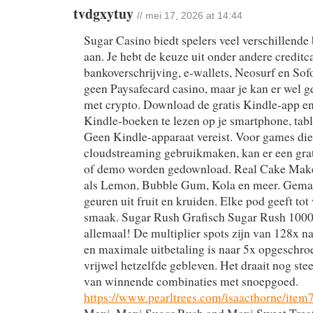
tvdgxytuy
// mei 17, 2026 at 14:44
Sugar Casino biedt spelers veel verschillend
aan. Je hebt de keuze uit onder andere creditc
bankoverschrijving, e-wallets, Neosurf en Sofo
geen Paysafecard casino, maar je kan er wel g
met crypto. Download de gratis Kindle-app en
Kindle-boeken te lezen op je smartphone, tabl
Geen Kindle-apparaat vereist. Voor games di
cloudstreaming gebruikmaken, kan er een grati
of demo worden gedownload. Real Cake Mak
als Lemon, Bubble Gum, Kola en meer. Gemaa
geuren uit fruit en kruiden. Elke pod geeft tot 
smaak. Sugar Rush Grafisch Sugar Rush 1000 
allemaal! De multiplier spots zijn van 128x n
en maximale uitbetaling is naar 5x opgeschro
vrijwel hetzelfde gebleven. Het draait nog st
van winnende combinaties met snoepgoed.
https://www.pearltrees.com/isaacthorne/ite