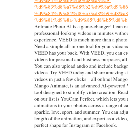
%d9%84%d8%b9%d8%a8%d8%a9-
%d9%83%d8%a7%d8%b2%d9%8a%d9%86%
%d9%84%d9%84%d8%a7%d8%b9%d8%a8
%d9%81%d9%8a-%d9%85%d8%b5%d8%b
Animate Photo AI is a game-changer! I can n
professional-looking videos in minutes withou
experience. VEED is much more than a photo
Need a simple all-in-one tool for your video e
VEED has your back. With VEED, you can cre
videos for personal and business purposes, all i
You can also upload audio and include backg
videos. Try VEED today and share amazing st
videos in just a few clicks—all online! Mang
Mango Animate, is an advanced AI-powered 
tool designed to simplify video creation. Rea
on our list is YouCam Perfect, which lets you 
animations to your photos across a range of ca
sparkle, love, sport, and summer. You can adju
length of the animation, and export as a video,
perfect shape for Instagram or Facebook.