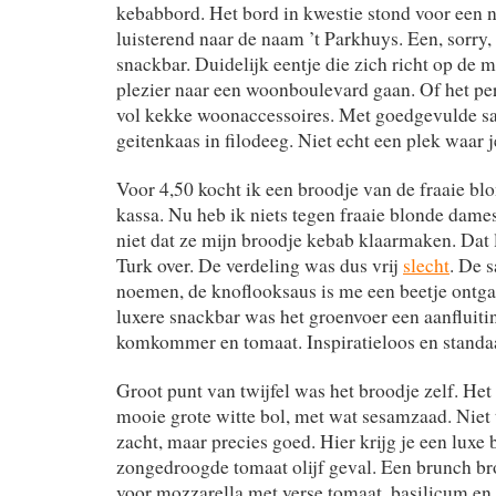
kebabbord. Het bord in kwestie stond voor een n
luisterend naar de naam ’t Parkhuys. Een, sorry, 
snackbar. Duidelijk eentje die zich richt op de 
plezier naar een woonboulevard gaan. Of het pe
vol kekke woonaccessoires. Met goedgevulde sa
geitenkaas in filodeeg. Niet echt een plek waar 
Voor 4,50 kocht ik een broodje van de fraaie bl
kassa. Nu heb ik niets tegen fraaie blonde dames
niet dat ze mijn broodje kebab klaarmaken. Dat l
Turk over. De verdeling was dus vrij
slecht
. De s
noemen, de knoflooksaus is me een beetje ontga
luxere snackbar was het groenvoer een aanfluitin
komkommer en tomaat. Inspiratieloos en standa
Groot punt van twijfel was het broodje zelf. Het 
mooie grote witte bol, met wat sesamzaad. Niet t
zacht, maar precies goed. Hier krijg je een luxe 
zongedroogde tomaat olijf geval. Een brunch br
voor mozzarella met verse tomaat, basilicum en g