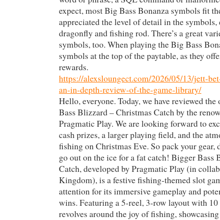
expect, most Big Bass Bonanza symbols fit the
appreciated the level of detail in the symbols,
dragonfly and fishing rod. There’s a great vari
symbols, too. When playing the Big Bass Bona
symbols at the top of the paytable, as they offe
rewards.
https://alexsloungect.com/2026/05/13/jett-bet
an-in-depth-review-of-the-game-library/
Hello, everyone. Today, we have reviewed the 
Bass Blizzard – Christmas Catch by the reno
Pragmatic Play. We are looking forward to ex
cash prizes, a larger playing field, and the at
fishing on Christmas Eve. So pack your gear, 
go out on the ice for a fat catch! Bigger Bass
Catch, developed by Pragmatic Play (in colla
Kingdom), is a festive fishing-themed slot ga
attention for its immersive gameplay and potent
wins. Featuring a 5-reel, 3-row layout with 10
revolves around the joy of fishing, showcasing