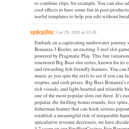
to combine clips, for example. You can also 
cool effects to have some fun in post-producti
useful templates to help you edit without brea
sgdcpjbtc
// jul 29, 2026 at 22:45
Embark on a captivating underwater journey 
Bonanza 3 Reeler, an exciting 3-reel slot ga
powered by Pragmatic Play. This fun variation 
renowned Big Bass slot series, known for its
and rewarding fish friendly features. You can 
music as you spin the reels to see if you can la
respins, and cash prizes. Big Bass Bonanza’s 
rich visuals, and light-hearted and relatable f
one of the most popular slots out there. It’s ea
popular, the thrilling bonus rounds, free spins
fisherman feature that can hook serious payout
establish a meaningful risk of irreparable ha
speculative revenue decreases, we have decide
4,7 score on our FindFairCasinos Fair Barome