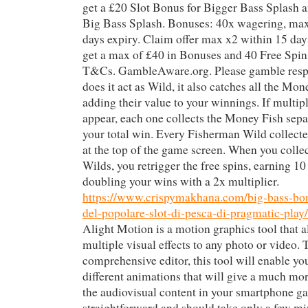
get a £20 Slot Bonus for Bigger Bass Splash 
Big Bass Splash. Bonuses: 40x wagering, ma
days expiry. Claim offer max x2 within 15 days
get a max of £40 in Bonuses and 40 Free Spin
T&Cs. GambleAware.org. Please gamble resp
does it act as Wild, it also catches all the Mo
adding their value to your winnings. If multi
appear, each one collects the Money Fish sepa
your total win. Every Fisherman Wild collecte
at the top of the game screen. When you colle
Wilds, you retrigger the free spins, earning 10
doubling your wins with a 2x multiplier.
https://www.crispymakhana.com/big-bass-bo
del-popolare-slot-di-pesca-di-pragmatic-play/
Alight Motion is a motion graphics tool that a
multiple visual effects to any photo or video.
comprehensive editor, this tool will enable yo
different animations that will give a much mor
the audiovisual content in your smartphone gall
straightforward and should take only a few mi