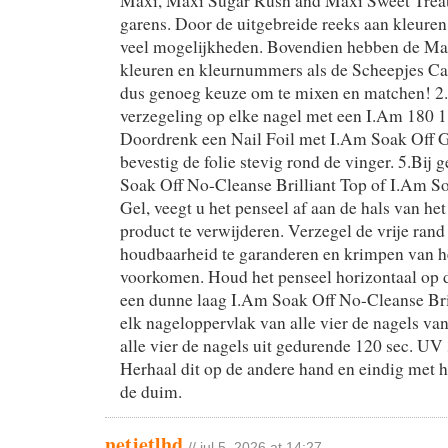
Maxi, Maxi Sugar Rush and Maxi Sweet Treat 
garens. Door de uitgebreide reeks aan kleuren 
veel mogelijkheden. Bovendien hebben de Ma
kleuren en kleurnummers als de Scheepjes Cat
dus genoeg keuze om te mixen en matchen! 2
verzegeling op elke nagel met een I.Am 180 18
Doordrenk een Nail Foil met I.Am Soak Off 
bevestig de folie stevig rond de vinger. 5.Bij
Soak Off No-Cleanse Brilliant Top of I.Am S
Gel, veegt u het penseel af aan de hals van het
product te verwijderen. Verzegel de vrije ran
houdbaarheid te garanderen en krimpen van he
voorkomen. Houd het penseel horizontaal op 
een dunne laag I.Am Soak Off No-Cleanse Bri
elk nageloppervlak van alle vier de nagels va
alle vier de nagels uit gedurende 120 sec. UV
Herhaal dit op de andere hand en eindig met 
de duim.
netjetlhd
// jul 5, 2026 at 14:27