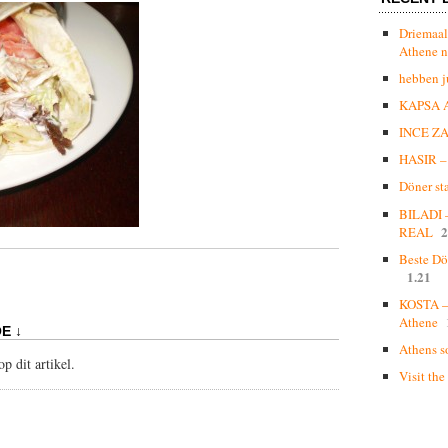
Driemaal
Athene n
hebben j
KAPSA 
INCE Z
HASIR – 
Döner st
BILADI
2
REAL
Beste Dö
1.21
KOSTA – 
Athene
E ↓
Athens s
p dit artikel.
Visit the