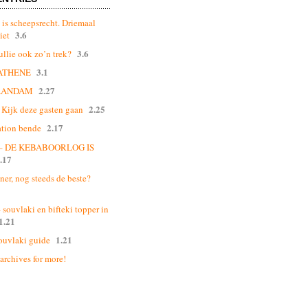
 is scheepsrecht. Driemaal
3.6
iet
3.6
ullie ook zo’n trek?
3.1
ATHENE
2.27
AANDAM
2.25
Kijk deze gasten gaan
2.17
ation bende
 – DE KEBABOORLOG IS
.17
ner, nog steeds de beste?
souvlaki en bifteki topper in
1.21
1.21
ouvlaki guide
 archives for more!