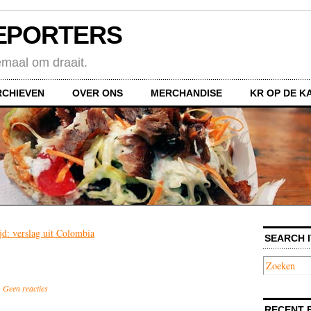
EPORTERS
emaal om draait.
RCHIEVEN
OVER ONS
MERCHANDISE
KR OP DE K
d: verslag uit Colombia
SEARCH I
·
Geen reacties
RECENT 