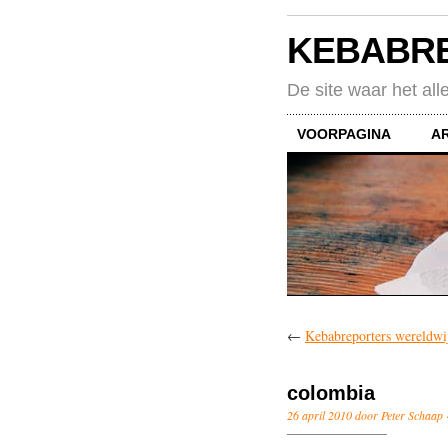
KEBABR
De site waar het all
VOORPAGINA
A
←
Kebabreporters wereldwij
colombia
26 april 2010 door Peter Schaap 