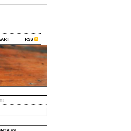
AART
RSS
T!
ENTRIES