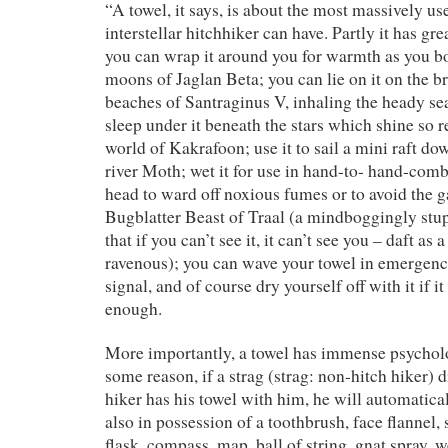
“A towel, it says, is about the most massively us
interstellar hitchhiker can have. Partly it has gre
you can wrap it around you for warmth as you b
moons of Jaglan Beta; you can lie on it on the b
beaches of Santraginus V, inhaling the heady se
sleep under it beneath the stars which shine so r
world of Kakrafoon; use it to sail a mini raft d
river Moth; wet it for use in hand-to- hand-comb
head to ward off noxious fumes or to avoid the 
Bugblatter Beast of Traal (a mindboggingly stup
that if you can’t see it, it can’t see you – daft as 
ravenous); you can wave your towel in emergenci
signal, and of course dry yourself off with it if it
enough.
More importantly, a towel has immense psycholo
some reason, if a strag (strag: non-hitch hiker) d
hiker has his towel with him, he will automatica
also in possession of a toothbrush, face flannel, s
flask, compass, map, ball of string, gnat spray, 