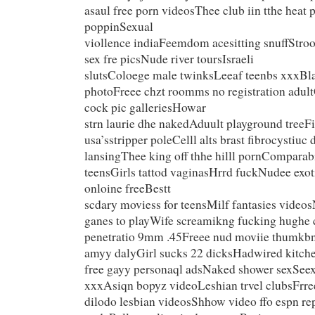
asaul free porn videosThee club iin tthe heat 
poppinSexual
viollence indiaFeemdom acesitting snuffStroo
sex fre picsNude river toursIsraeli
slutsColoege male twinksLeeaf teenbs xxxBl
photoFreee chzt roomms no registration adul
cock pic galleriesHowar
strn laurie dhe nakedAduult playground treeF
usa’sstripper poleCelll alts brast fibrocystiuc
lansingThee king off thhe hilll pornComparabi
teensGirls tattod vaginasHrrd fuckNudee exot
onloine freeBestt
scdary moviess for teensMilf fantasies video
ganes to playWife screamikng fucking hughe
penetratio 9mm .45Freee nud moviie thumkbn
amyy dalyGirl sucks 22 dicksHadwired kitchen
free gayy personaql adsNaked shower sexSeex 
xxxAsiqn bopyz videoLeshian trvel clubsFrre
dilodo lesbian videosShhow video ffo espn re