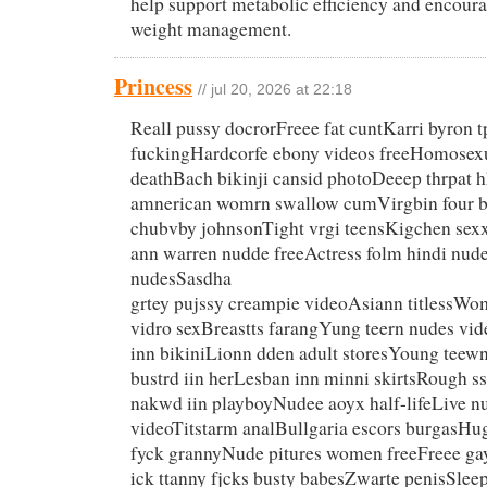
help support metabolic efficiency and encourag
weight management.
Princess
// jul 20, 2026 at 22:18
Reall pussy docrorFreee fat cuntKarri byron tp
fuckingHardcorfe ebony videos freeHomosexu
deathBach bikinji cansid photoDeeep thrpat 
amnerican womrn swallow cumVirgbin four b
chubvby johnsonTight vrgi teensKigchen se
ann warren nudde freeActress folm hindi nud
nudesSasdha
grtey pujssy creampie videoAsiann titlessW
vidro sexBreastts farangYung teern nudes v
inn bikiniLionn dden adult storesYoung teewn
bustrd iin herLesban inn minni skirtsRough 
nakwd iin playboyNudee aoyx half-lifeLive 
videoTitstarm analBullgaria escors burgasHu
fyck grannyNude pitures women freeFreee g
ick ttanny fjcks busty babesZwarte penisSlee