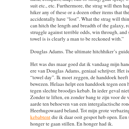
suit etc., etc. Furthermore, the strag will then ha
hiker any of these or a dozen other items that th
accidentally have “lost”. What the strag will th
can hitch the length and breadth of the galaxy, ro
struggle against terrible odds, win through, and 
towel is is clearly a man to be reckoned with.”
Douglas Adams. The ultimate hitchhiker’s guide 
Het was dus maar goed dat ik vandaag mijn han
ere van Douglas Adams, geniaal schrijver. Het i
“towel day”. Ik moet zeggen, de handdoek heeft
bewezen. Helaas helpt een handdoek tegen een h
tegen slechte broodjes kebab. In ieder geval nie
Zonder te liften, en zonder bang te zijn voor de 
aarde ten behoeven van een intergalactische ro
Heerhugowaard beland. Tot mijn grote verbazin
kebabtent
die ik daar ooit gespot heb open. Een
honger te gaan stillen. En honger had ik.