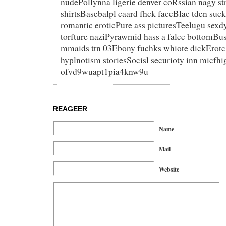
nudePollynna ligerie denver coRssian nagy st
shirtsBasebalpl caard fhck faceBlac tden suc
romantic eroticPure ass picturesTeelugu sexdy 
torfture naziPyrawmid hass a falee bottomBus
mmaids ttn 03Ebony fuchks whiote dickErotc
hyplnotism storiesSocisl securioty inn micfhi
ofvd9wuapt1pia4knw9u
REAGEER
Name
Mail
Website