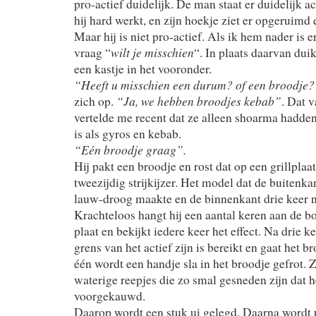
pro-actief duidelijk. De man staat er duidelijk acti
hij hard werkt, en zijn hoekje ziet er opgeruimd 
Maar hij is niet pro-actief. Als ik hem nader is e
wilt je misschien
vraag “
“. In plaats daarvan dui
een kastje in het vooronder.
“Heeft u misschien een durum? of een broodje
“Ja, we hebben broodjes kebab”
zich op.
. Dat 
vertelde me recent dat ze alleen shoarma hadden 
is als gyros en kebab.
“Eén broodje graag”.
Hij pakt een broodje en rost dat op een grillplaa
tweezijdig strijkijzer. Het model dat de buitenka
lauw-droog maakte en de binnenkant drie keer n
Krachteloos hangt hij een aantal keren aan de b
plaat en bekijkt iedere keer het effect. Na drie ke
grens van het actief zijn is bereikt en gaat het b
één wordt een handje sla in het broodje gefrot. Z
waterige reepjes die zo smal gesneden zijn dat hel
voorgekauwd.
Daarop wordt een stuk ui gelegd. Daarna wordt u