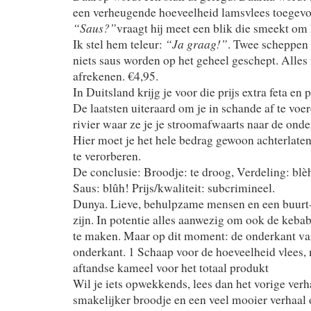
een verheugende hoeveelheid lamsvlees toegev
“Saus?”
vraagt hij meet een blik die smeekt o
“Ja graag!”
Ik stel hem teleur:
. Twee scheppen 
niets saus worden op het geheel geschept. Alles i
afrekenen. €4,95.
In Duitsland krijg je voor die prijs extra feta en
De laatsten uiteraard om je in schande af te voe
rivier waar ze je je stroomafwaarts naar de onde
Hier moet je het hele bedrag gewoon achterlaten
te verorberen.
De conclusie: Broodje: te droog, Verdeling: blè
Saus: blûh! Prijs/kwaliteit: subcrimineel.
Dunya. Lieve, behulpzame mensen en een buurt-
zijn. In potentie alles aanwezig om ook de kebab
te maken. Maar op dit moment: de onderkant van
onderkant. 1 Schaap voor de hoeveelheid vlees, 
aftandse kameel voor het totaal produkt
Wil je iets opwekkends, lees dan het vorige verh
smakelijker broodje en een veel mooier verhaal