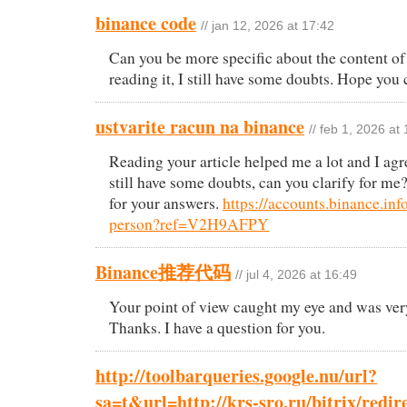
binance code
// jan 12, 2026 at 17:42
Can you be more specific about the content of 
reading it, I still have some doubts. Hope you
ustvarite racun na binance
// feb 1, 2026 at
Reading your article helped me a lot and I agr
still have some doubts, can you clarify for me?
for your answers.
https://accounts.binance.info
person?ref=V2H9AFPY
Binance推荐代码
// jul 4, 2026 at 16:49
Your point of view caught my eye and was very
Thanks. I have a question for you.
http://toolbarqueries.google.nu/url?
sa=t&url=http://krs-sro.ru/bitrix/redir