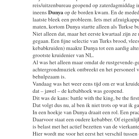
reis/uitzenbureau geopend op zaterdagmiddag i
Dunya
ineens
op de borden kwam. En de meded
laatste bleek een probleem. Iets met afzuigkapp
maten, kortom Dunya startte alleen als Turkse b
Niet alleen dat, maar het eerste kwartaal zijn ze
gegaan. Een fijne selectie van Turks brood, vlees,
kebabkruiden) maakte Dunya tot een aardig alter
grootste kruidenier van NL.
Al was het alleen maar omdat de rustgevende-
achtergrondmuziek ontbreekt en het personeel v
behulpzaam is.
Vandaag was het weer eens tijd om er wat kruide
dat – jawel – de kebabhoek was geopend.
Dit was de kans: battle with the king, be the firs
Dat volgt dus nu, al ben ik niet trots op wat ik g
In een hoekje van Dunya draait een rol. Een prac
Daarvoor staat een oudere kebabber. Of eigenlij
is belast met het actief bezetten van de vierkant
Hier wordt me voor het eerst het verschil tussen 