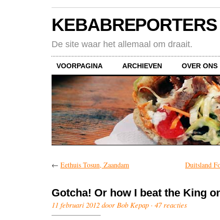
KEBABREPORTERS
De site waar het allemaal om draait.
VOORPAGINA
ARCHIEVEN
OVER ONS
←
Eethuis Tosun, Zaandam
Duitsland F
Gotcha! Or how I beat the King on
11 februari 2012 door Bob Kepap ·
47 reacties