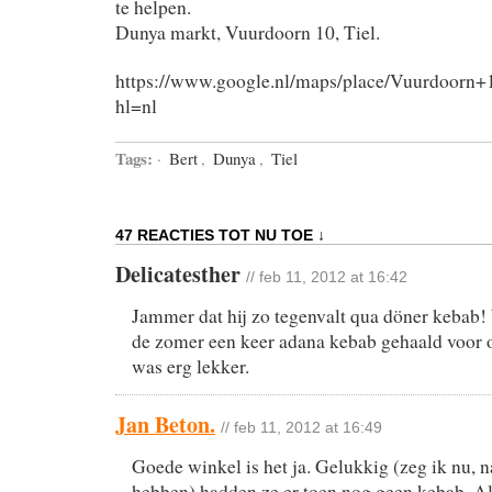
te helpen.
Dunya markt, Vuurdoorn 10, Tiel.
https://www.google.nl/maps/place/Vuurdoor
hl=nl
Tags:
·
Bert
,
Dunya
,
Tiel
47 REACTIES TOT NU TOE ↓
Delicatesther
// feb 11, 2012 at 16:42
Jammer dat hij zo tegenvalt qua döner kebab!
de zomer een keer adana kebab gehaald voor 
was erg lekker.
Jan Beton.
// feb 11, 2012 at 16:49
Goede winkel is het ja. Gelukkig (zeg ik nu, n
hebben) hadden ze er toen nog geen kebab. Al