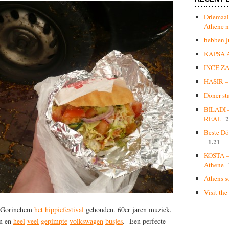
Driemaal
Athene n
hebben j
KAPSA 
INCE Z
HASIR – 
Döner st
BILADI
2
REAL
Beste Dö
1.21
KOSTA – 
Athene
Athens s
Visit the
n Gorinchem
het hippiefestival
gehouden. 60er jaren muziek.
en en
heel
veel
gepimpte
volkswagen
busjes
. Een perfecte