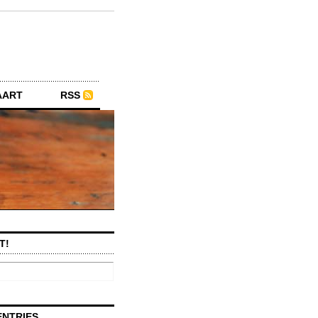
AART
RSS
T!
ENTRIES