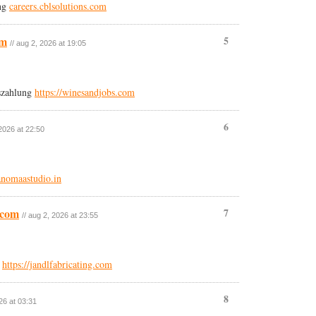
ung
careers.cblsolutions.com
om
5
// aug 2, 2026 at 19:05
szahlung
https://winesandjobs.com
6
 2026 at 22:50
anomaastudio.in
g.com
7
// aug 2, 2026 at 23:55
s
https://jandlfabricating.com
8
026 at 03:31