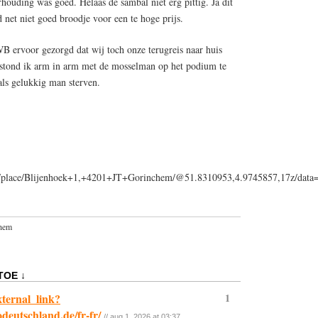
houding was goed. Helaas de sambal niet erg pittig. Ja dit
net niet goed broodje voor een te hoge prijs.
B ervoor gezorgd dat wij toch onze terugreis naar huis
stond ik arm in arm met de mosselman op het podium te
 als gelukkig man sterven.
ps/place/Blijenhoek+1,+4201+JT+Gorinchem/@51.8310953,4.9745857,17z/da
hem
TOE ↓
xternal_link?
1
odeutschland.de/fr-fr/
// aug 1, 2026 at 03:37