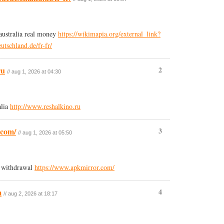
 australia real money
https://wikimapia.org/external_link?
eutschland.de/fr-fr/
ru
2
// aug 1, 2026 at 04:30
alia
http://www.reshalkino.ru
.com/
3
// aug 1, 2026 at 05:50
d withdrawal
https://www.apkmirror.com/
m
4
// aug 2, 2026 at 18:17