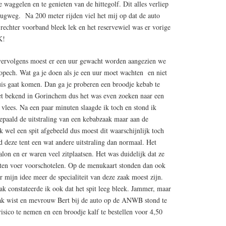
e waggelen en te genieten van de hittegolf. Dit alles verliep
erugweg. Na 200 meter rijden viel het mij op dat de auto
 rechter voorband bleek lek en het reservewiel was er vorige
K!
rvolgens moest er een uur gewacht worden aangezien we
topech. Wat ga je doen als je een uur moet wachten en niet
uis gaat komen. Dan ga je proberen een broodje kebab te
iet bekend in Gorinchem dus het was even zoeken naar een
vlees. Na een paar minuten slaagde ik toch en stond ik
bepaald de uitstraling van een kebabzaak maar aan de
k wel een spit afgebeeld dus moest dit waarschijnlijk toch
 deze tent een wat andere uitstraling dan normaal. Het
alon en er waren veel zitplaatsen. Het was duidelijk dat ze
rten voer voorschotelen. Op de menukaart stonden dan ook
r mijn idee meer de specialiteit van deze zaak moest zijn.
ak constateerde ik ook dat het spit leeg bleek. Jammer, maar
aak wist en mevrouw Bert bij de auto op de ANWB stond te
risico te nemen en een broodje kalf te bestellen voor 4,50