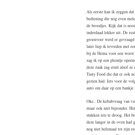
Als eerste kan ik zeggen dat
bediening die nog even meld 
de broodjes. Kijk dat is noo
inderdaad lekker uit. De res
groenvoer werd er gevraagd 
later liep ik tevreden met e
bij de Hema voor een worst
zag ik op een pleintje opeen
deze zaak zag eruit alsof ze
Tasty Food die dat er ook n
gezien had. Iets voor de vo
auto om daar op een bankje b
Oke.. De kebabvraag van van
maar ook niet bijzonder. H
stukken iets te droog. Het 
deze langer in de oven had g
nog niet helemaal tot zijn r