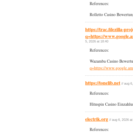
References:
Rolletto Casino Bewertu
https://trac.filezilla-pr
q=https://www.google.a
5, 2026 at 18:40
References:
Wazamba Casino Bewert
q=https://www.google.am/u
https://tonelib.net
// aug 6
References:
Hitnspin Casino Einzahl
electrik.org
// aug 6, 2026 at
References: