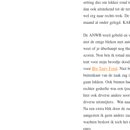
setting dus om lekker rond t
dan ook uitstekend tot de t
wel erg naar rechts trok. De
maand al onder gelegd. KA
De ANWB werd gebeld en ve
niet de enige bleken met au
weet of je überhaupt nog th
scoren. Nou ben ik totaal n
tent voor mijn broodje dood 
voor
Big Tasty Food
. Niet 
buitenkant van de zaak zag i
gaan lukken. Ook binnen had
rechter gedeelte was een ijss
hier ook diverse andere soo
diverse uitsmijters. Wat naa
Na een extra blik door de za
aangezien ik geen andere z
wachten besloot ik toch het 
euro.