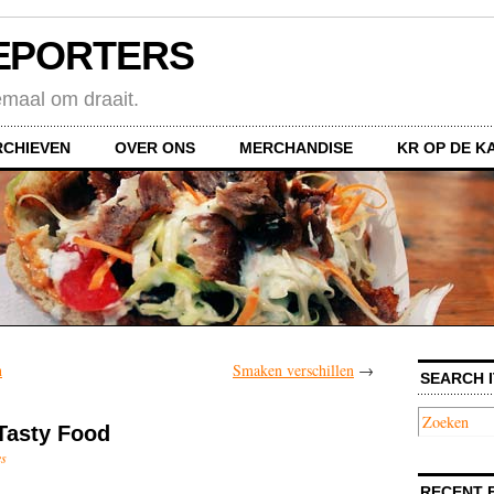
EPORTERS
emaal om draait.
RCHIEVEN
OVER ONS
MERCHANDISE
KR OP DE K
n
Smaken verschillen
→
SEARCH I
Tasty Food
es
RECENT 