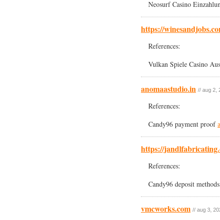
Neosurf Casino Einzahl
https://winesandjobs.c
References:
Vulkan Spiele Casino Au
anomaastudio.in
// aug 2,
References:
Candy96 payment proof
https://jandlfabricatin
References:
Candy96 deposit method
vmcworks.com
// aug 3, 2