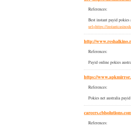
References:
Best instant payid pokies
url=https://instantcasinod
http://www.reshalkino.
References:
Payid online pokies austr
https://www.apkmirror
References:
Pokies net australia payi
careers.cblsolutions.co
References: