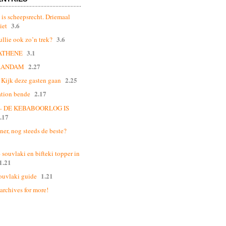
 is scheepsrecht. Driemaal
3.6
iet
3.6
ullie ook zo’n trek?
3.1
ATHENE
2.27
AANDAM
2.25
Kijk deze gasten gaan
2.17
ation bende
 – DE KEBABOORLOG IS
.17
ner, nog steeds de beste?
souvlaki en bifteki topper in
1.21
1.21
ouvlaki guide
 archives for more!