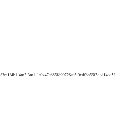
ta=!3m1!4b1!4m2!3m1!1s0x47c685fd90728ee3:0xdf6b55f3ded14ec5?