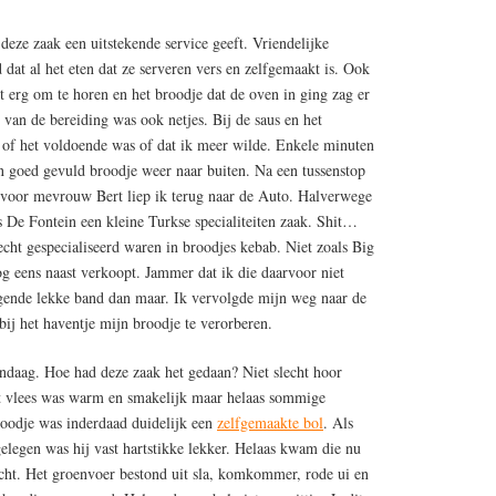
 deze zaak een uitstekende service geeft. Vriendelijke
dat al het eten dat ze serveren vers en zelfgemaakt is. Ook
it erg om te horen en het broodje dat de oven in ging zag er
t van de bereiding was ook netjes. Bij de saus en het
of het voldoende was of dat ik meer wilde. Enkele minuten
en goed gevuld broodje weer naar buiten. Na een tussenstop
 voor mevrouw Bert liep ik terug naar de Auto. Halverwege
s De Fontein een kleine Turkse specialiteiten zaak. Shit…
 echt gespecialiseerd waren in broodjes kebab. Niet zoals Big
og eens naast verkoopt. Jammer dat ik die daarvoor niet
lgende lekke band dan maar. Ik vervolgde mijn weg naar de
ij het haventje mijn broodje te verorberen.
daag. Hoe had deze zaak het gedaan? Niet slecht hoor
et vlees was warm en smakelijk maar helaas sommige
broodje was inderdaad duidelijk een
zelfgemaakte bol
. Als
elegen was hij vast hartstikke lekker. Helaas kwam die nu
echt. Het groenvoer bestond uit sla, komkommer, rode ui en