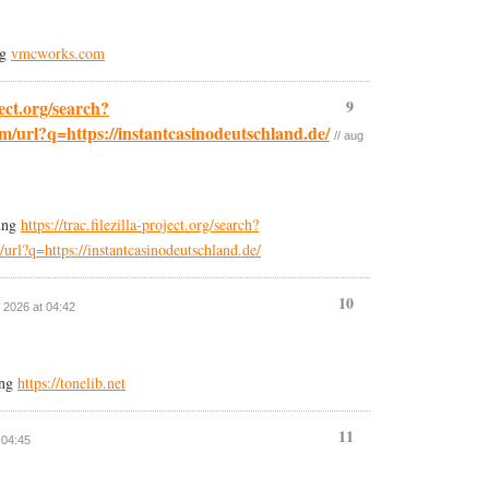
ng
vmcworks.com
oject.org/search?
9
m/url?q=https://instantcasinodeutschland.de/
// aug
ung
https://trac.filezilla-project.org/search?
rl?q=https://instantcasinodeutschland.de/
10
, 2026 at 04:42
ung
https://tonelib.net
11
 04:45