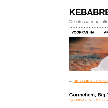
KEBABR
De site waar het all
VOORPAGINA
A
←
Olida vs Baba – Drachte
Gorinchem, Big 
5 juli 2010 door Bert ·
111 reacti