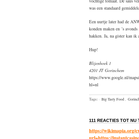
vochtige tomaat. De saus ver
was een standaard gemiddeld 
Een uurtje later had de ANW
konden maken en ´s avonds 
hakken. Ja, na gister kan ik
Hup!
Blijenhoek 1
4201 JT Gorinchem
https://www.google.nl/ma
hl=nl
Tags:
·
Big Tasty Food
,
Gorinc
111 REACTIES TOT NU 
https://wikimapia.org/e
url=https://instantcasin