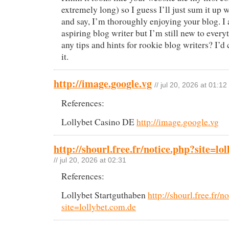
extremely long) so I guess I’ll just sum it up 
and say, I’m thoroughly enjoying your blog. I
aspiring blog writer but I’m still new to ever
any tips and hints for rookie blog writers? I’d
it.
http://image.google.vg
// jul 20, 2026 at 01:12
References:
Lollybet Casino DE
http://image.google.vg
http://shourl.free.fr/notice.php?site=lo
// jul 20, 2026 at 02:31
References:
Lollybet Startguthaben
http://shourl.free.fr/n
site=lollybet.com.de