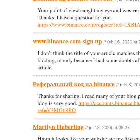
Your point of view caught my eye and was very
Thanks. I have a question for you.
https://www.binance.com/register?ref=IXB
www.binance.com sign up
// feb 16, 2026 at
I don’t think the title of your article matches t
kidding, mainly because I had some doubts aft
article.
Реферальный код на binance
// mei 8, 20
Thanks for sharing. I read many of your blog p
blog is very good.
https://accounts.binance.b
ref=V3MG69RO
Marilyn Heberling
// jul 18, 2026 at 08:27
Hmm it looks like your website ate my first c