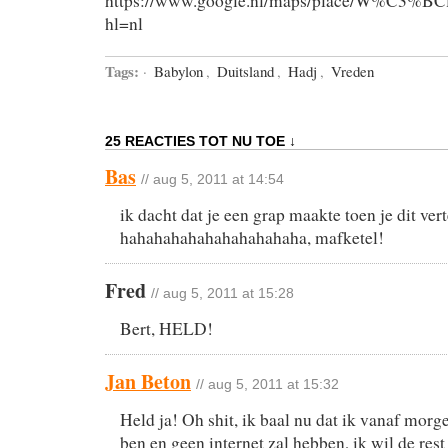
https://www.google.nl/maps/place/W%C3%BCl
hl=nl
Tags:
·
Babylon
,
Duitsland
,
Hadj
,
Vreden
25 REACTIES TOT NU TOE ↓
Bas
// aug 5, 2011 at 14:54
ik dacht dat je een grap maakte toen je dit vert
hahahahahahahahahahaha, mafketel!
Fred
// aug 5, 2011 at 15:28
Bert, HELD!
Jan Beton
// aug 5, 2011 at 15:32
Held ja! Oh shit, ik baal nu dat ik vanaf morg
ben en geen internet zal hebben, ik wil de res