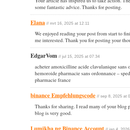
Your article has inspired us to take action. Th
some fantastic advice. Thanks for posting.
Elana
// mrt 16, 2025 at 12:11
We enjoyed reading your post from start to fin
me interested. Thank you for posting your tho
EdgarVom
// jul 15, 2025 at 07:34
acheter amoxicilline acide clavulanique sans
hemoroide pharmacie sans ordonnance – sped
pharmacie france
binance Empfehlungscode
// sep 8, 2025 at 
Thanks for sharing. I read many of your blog p
blog is very good.
Lumikha ng Binance Account
// jan 4, 202