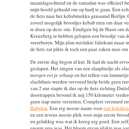
maandagochtend en de ramadan was officieel be
mijn hoofd gehaald om op hadj te gaan. Een ech
de fiets naar het kebabmekka genaamd Berlijn.
zoveel mogelijk broodjes kebab eten om daar ve
te doen op deze site. Eindigen bij de Hasir om d
Kreuzberg te hebben gelopen een broodje van de
verorberen. Mijn plan mislukte faliekant maar in
de fiets zat pikte ik toch een paar zaken mee om 
De eerste dag begon al kut. Ik had de nacht ervo
sla
geslapen. Het zingen van een slaapliedje als
morgen eet je schaap
en het tellen van lammetje
slachthuis werden vervoerd hielp beide geen ree
van 2 uur stapte ik dus op de fiets richting Duit
doortrappen bevond ik mij 150 kilometer verder
geen stap meer verzetten. Compleet verzuurd st
Babylon
. Een erg mooie naam voor
een kebabza
en een tevens mooie plek voor mijn eerste broo
en gelukkig was wat ik kreeg erg goed. Een zel
enorm vers was. Het bloem ervan plakte nog aan