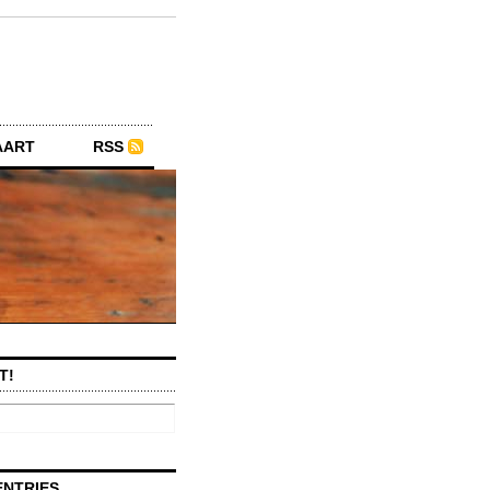
AART
RSS
T!
ENTRIES