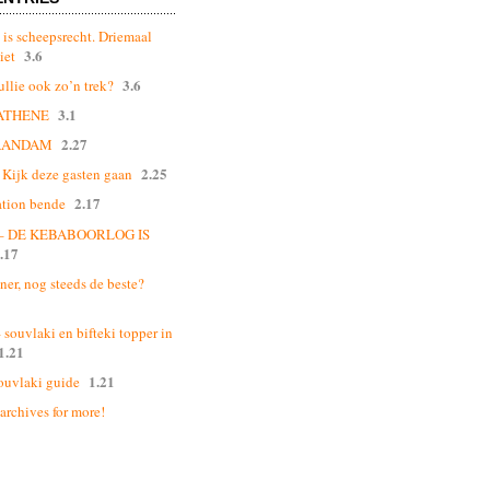
 is scheepsrecht. Driemaal
3.6
iet
3.6
ullie ook zo’n trek?
3.1
ATHENE
2.27
AANDAM
2.25
Kijk deze gasten gaan
2.17
ation bende
 – DE KEBABOORLOG IS
.17
ner, nog steeds de beste?
souvlaki en bifteki topper in
1.21
1.21
ouvlaki guide
 archives for more!