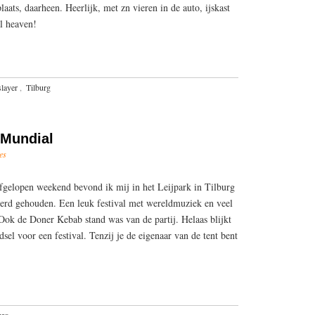
aats, daarheen. Heerlijk, met zn vieren in de auto, ijskast
l heaven!
slayer
,
Tilburg
l Mundial
es
lopen weekend bevond ik mij in het Leijpark in Tilburg
erd gehouden. Een leuk festival met wereldmuziek en veel
 Ook de Doner Kebab stand was van de partij. Helaas blijkt
sel voor een festival. Tenzij je de eigenaar van de tent bent
urg