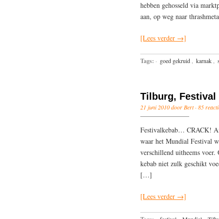
hebben gehosseld via marktpl
aan, op weg naar thrashmeta
[Lees verder →]
Tags:
·
goed gekruid
,
karnak
,
Tilburg, Festiva
21 juni 2010 door Bert ·
85 reacti
Festivalkebab… CRACK! Afge
waar het Mundial Festival w
verschillend uitheems voer.
kebab niet zulk geschikt voed
[…]
[Lees verder →]
·
festival
,
Mundial
,
Tilb