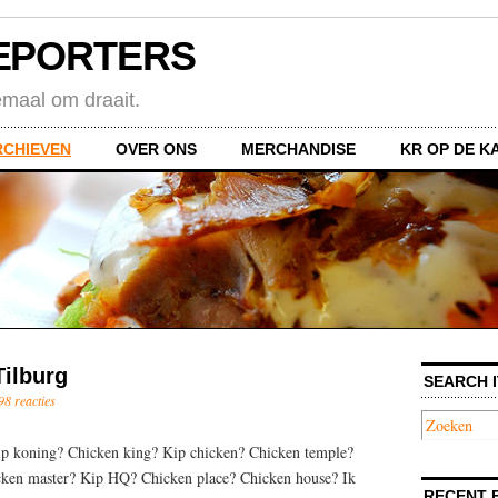
EPORTERS
emaal om draait.
RCHIEVEN
OVER ONS
MERCHANDISE
KR OP DE K
Tilburg
SEARCH I
98 reacties
Kip koning? Chicken king? Kip chicken? Chicken temple?
cken master? Kip HQ? Chicken place? Chicken house? Ik
RECENT 