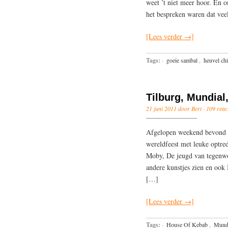
weet ’t niet meer hoor. En o
het bespreken waren dat vee
[Lees verder →]
Tags:
·
goeie sambal
,
heuvel ch
Tilburg, Mundial
21 juni 2011 door Bert ·
109 reac
Afgelopen weekend bevond ik
wereldfeest met leuke optre
Moby, De jeugd van tegenwoo
andere kunstjes zien en ook
[…]
[Lees verder →]
Tags:
·
House Of Kebab
,
Mund