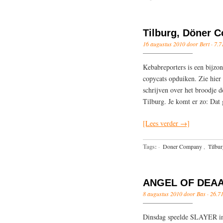
Tilburg, Döner 
16 augustus 2010 door Bert ·
7.7
Kebabreporters is een bijzo
copycats opduiken. Zie hier 
schrijven over het broodje 
Tilburg. Je komt er zo: Dat
[Lees verder →]
Tags:
·
Doner Company
,
Tilbur
ANGEL OF DEA
8 augustus 2010 door Bas ·
26.71
Dinsdag speelde SLAYER in d