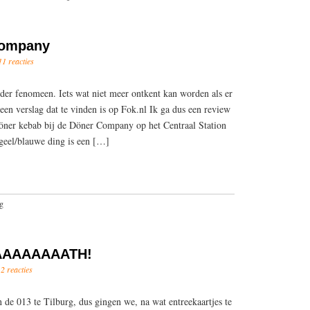
Company
11 reacties
nder fenomeen. Iets wat niet meer ontkent kan worden als er
een verslag dat te vinden is op Fok.nl Ik ga dus een review
döner kebab bij de Döner Company op het Centraal Station
 geel/blauwe ding is een […]
g
AAAAAAAATH!
2 reacties
e 013 te Tilburg, dus gingen we, na wat entreekaartjes te