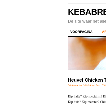
KEBABR
De site waar het all
VOORPAGINA
A
Heuvel Chicken 
26 december 2014 door Bas ·
7.9
Kip halte? Kip specialist? 
Kip huis? Kip meester? Chi