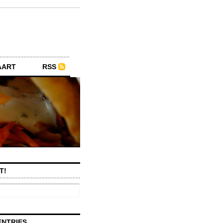
AART
RSS
T!
ENTRIES