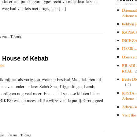
mdat er een paar ongure types recht voor de deur iets aan
l weg had van iets met drugs, heb […]
Driemaal
Athene n
hebben j
KAPSA 
icken
,
Tilburg
INCE Z
HASIR – 
Döner st
, House of Kebab
ties
BILADI
2
REAL
 mij net als vorig jaar weer op Festival Mundial. Een tof
Beste Dö
1.21
dens van onder andere: Selah Sue, Triggerfinger, Lamb,
KOSTA – 
rdig en nog veel meer. Een aantal spaanse idioten lieten
Athene
 BIKI90 was op meesterlijke wijze van de partij. Groot goed
Athens s
Visit the
ial
,
Pasam
,
Tilburg