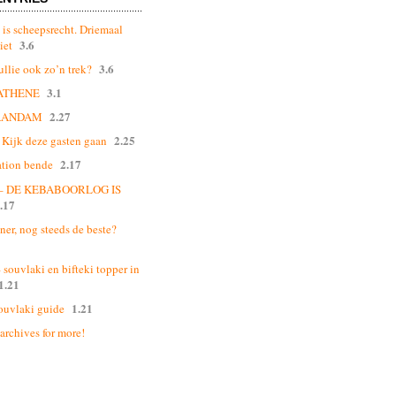
 is scheepsrecht. Driemaal
3.6
iet
3.6
ullie ook zo’n trek?
3.1
ATHENE
2.27
AANDAM
2.25
Kijk deze gasten gaan
2.17
ation bende
 – DE KEBABOORLOG IS
.17
ner, nog steeds de beste?
souvlaki en bifteki topper in
1.21
1.21
ouvlaki guide
 archives for more!