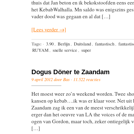
thuis dat Jan beton en ik bekokstoofden eens een
het KebabWalhalla. Mn saldo was enigszins ge
vader dood was gegaan en al dat […]
[Lees verder →]
Tags:
·
3.90
,
Berlijn
,
Duitsland
,
fantastisch
,
fantasti
RUYAM
,
snelle service
,
super
Dogus Döner te Zaandam
9 april 2012 door Bas ·
11.522 reacties
Het moest weer zo’n weekend worden. Twee sho
kansen op kebab….ik was er klaar voor. Net uit 
Zaandam zag ik een van de meest verschrikkelij
erger dan het oeuvre van LA the voices of de 
ogen van Gordon, maar toch, zeker ontiegelijk v
[…]