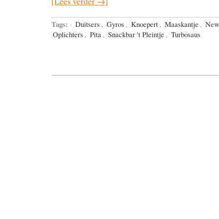
[Lees verder →]
Tags:
·
Duitsers
,
Gyros
,
Knoepert
,
Maaskantje
,
New
Oplichters
,
Pita
,
Snackbar 't Pleintje
,
Turbosaus