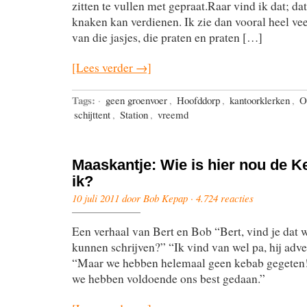
zitten te vullen met gepraat.Raar vind ik dat; dat
knaken kan verdienen. Ik zie dan vooral heel ve
van die jasjes, die praten en praten […]
[Lees verder →]
Tags:
·
geen groenvoer
,
Hoofddorp
,
kantoorklerken
,
O
schijttent
,
Station
,
vreemd
Maaskantje: Wie is hier nou de Ke
ik?
10 juli 2011 door Bob Kepap ·
4.724 reacties
Een verhaal van Bert en Bob “Bert, vind je dat w
kunnen schrijven?” “Ik vind van wel pa, hij adve
“Maar we hebben helemaal geen kebab gegeten
we hebben voldoende ons best gedaan.”