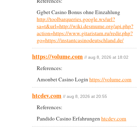
References:
Ggbet Casino Bonus ohne Einzahlung
http://toolbarqueries.google.ws/url?
sa=t&url=http://wiki.desmume.org/api.php?
action=https://www.gitaristam.ru/redir.php?
go=https://instantcasinodeutschland.de/
https://volume.com
// aug 8, 2026 at 18:02
References:
Amonbet Casino Login
https://volume.com
htcdev.com
// aug 8, 2026 at 20:55
References:
Pandido Casino Erfahrungen
htcdev.com