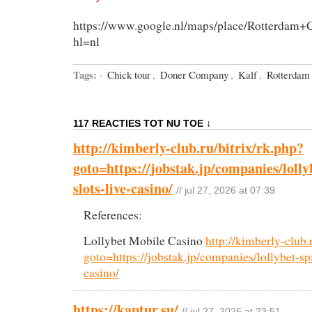
https://www.google.nl/maps/place/Rotterda
hl=nl
Tags:
·
Chick tour
,
Doner Company
,
Kalf
,
Rotterdam
117 REACTIES TOT NU TOE ↓
http://kimberly-club.ru/bitrix/rk.php?
goto=https://jobstak.jp/companies/lolly
slots-live-casino/
// jul 27, 2026 at 07:39
References:
Lollybet Mobile Casino
http://kimberly-club.
goto=https://jobstak.jp/companies/lollybet-spi
casino/
https://kaptur.su/
// jul 27, 2026 at 23:51