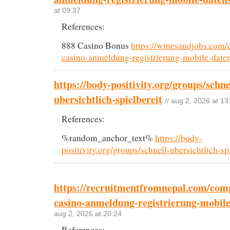
at 09:37
References:
888 Casino Bonus
https://winesandjobs.com/
casino-anmeldung-registrierung-mobile-date
https://body-positivity.org/groups/schne
ubersichtlich-spielbereit
// aug 2, 2026 at 13
References:
%random_anchor_text%
https://body-
positivity.org/groups/schnell-ubersichtlich-sp
https://recruitmentfromnepal.com/comp
casino-anmeldung-registrierung-mobile
aug 2, 2026 at 20:24
References: