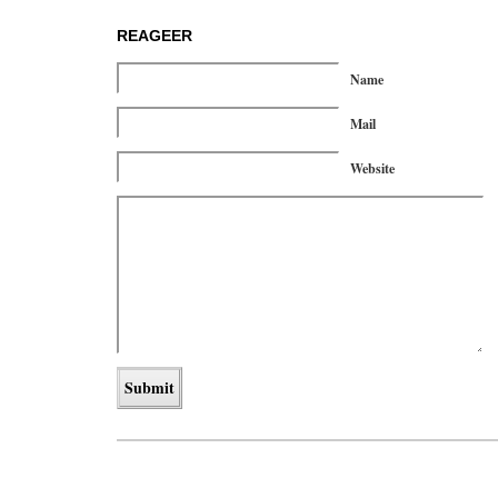
REAGEER
Name
Mail
Website