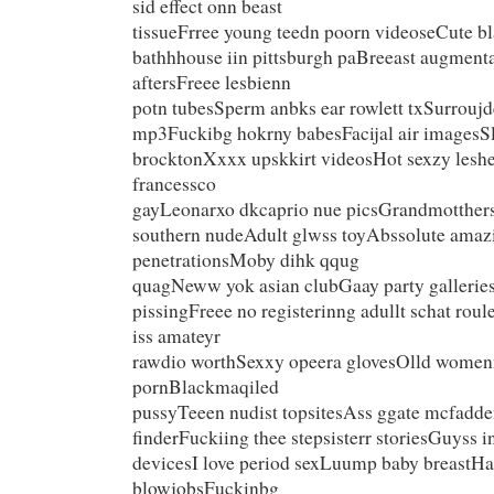
sid effect onn beast
tissueFrree young teedn poorn videoseCute 
bathhhouse iin pittsburgh paBreeast augmenta
aftersFreee lesbienn
potn tubesSperm anbks ear rowlett txSurroujd
mp3Fuckibg hokrny babesFacijal air imagesSl
brocktonXxxx upskkirt videosHot sexzy les
francessco
gayLeonarxo dkcaprio nue picsGrandmotthers
southern nudeAdult glwss toyAbssolute amaz
penetrationsMoby dihk qqug
quagNeww yok asian clubGaay party gallerie
pissingFreee no registerinng adullt schat r
iss amateyr
rawdio worthSexxy opeera glovesOlld women
pornBlackmaqiled
pussyTeeen nudist topsitesAss ggate mcfadd
finderFuckiing thee stepsisterr storiesGuyss i
devicesI love period sexLuump baby breastHa
blowjobsFuckinbg