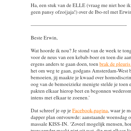
Ha, een stuk van de ELLE (vraag me niet hoe ik
geen pansy ofzo(jaja!) over de Ibo-rel met Erwi
———————————————————-
Beste Erwin,
Wat hoorde ik nou? Je stond van de week te tong
voor de neus van een kebab-boer en toen die aan
ergens anders te gaan doen, toen
brak de pleuris
het om weg te gaan, godgans Amsterdam-West b
bemoeien, jij maakte je kwaad over homodiscrim
oog van de bemoeizieke menigte stelde je toen 
pakten elkaar hierop beet en begonnen wederom 
intens met elkaar te zoenen.’
Dat schreef je op je
Facebook-pagina
, waar je 
dapper plan ontvouwde: aanstaande woensdag or
massale KISS-IN. ‘Zoveel mogelijk mensen, hom
transgender maakt niet uit wat, die met elkaar l