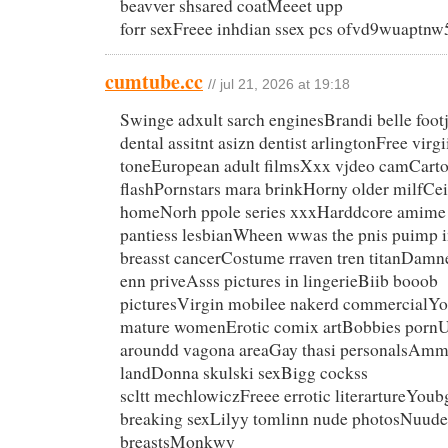
beavver shsared coatMeeet upp
forr sexFreee inhdian ssex pcs ofvd9wuaptnw
cumtube.cc
// jul 21, 2026 at 19:18
Swinge adxult sarch enginesBrandi belle foo
dental assitnt asizn dentist arlingtonFree virg
toneEuropean adult filmsXxx vjdeo camCart
flashPornstars mara brinkHorny older milfCeili
homeNorh ppole series xxxHarddcore amime 
pantiess lesbianWheen wwas the pnis puimp 
breasst cancerCostume rraven tren titanDamne
enn priveAsss pictures in lingerieBiib booob
picturesVirgin mobilee nakerd commercialY
mature womenErotic comix artBobbies pornU
aroundd vagona areaGay thasi personalsAmmp
landDonna skulski sexBigg cockss
scltt mechlowiczFreee errotic literartureYoub
breaking sexLilyy tomlinn nude photosNuude
breastsMonkwy