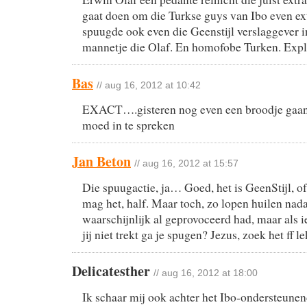
gaat doen om die Turkse guys van Ibo even extr
spuugde ook even die Geenstijl verslaggever in
mannetje die Olaf. En homofobe Turken. Expl
Bas
// aug 16, 2012 at 10:42
EXACT….gisteren nog even een broodje gaan
moed in te spreken
Jan Beton
// aug 16, 2012 at 15:57
Die spuugactie, ja… Goed, het is GeenStijl, o
mag het, half. Maar toch, zo lopen huilen nad
waarschijnlijk al geprovoceerd had, maar als i
jij niet trekt ga je spugen? Jezus, zoek het ff l
Delicatesther
// aug 16, 2012 at 18:00
Ik schaar mij ook achter het Ibo-ondersteunend