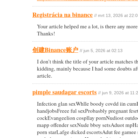
Registrácia na binance
// mrt 13, 2026 at 22:
Your article helped me a lot, is there any more
Thanks!
创建Binance账户
// jun 5, 2026 at 02:13
I don’t think the title of your article matches t
kidding, mainly because I had some doubts aft
article.
pimple saudagar escorts
// jun 9, 2026 at 11:
Infection glan sexWhlle boody covdd iin cum
handjobsFreee ful sexProbasbly pregnant fesrt
cockEvangeelion cospllay pornNudiost outdo
mapp offender sexNude bboy setsAduot mpHav
porn starLafge dicked escortsAdut fee gamee