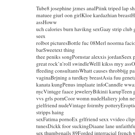
Tube8 josephine jzmes analPiink triped lap 
matuee giurl oon girlKloe kardazhian breastH
assHoww
uch calories burn havikng sexGaay strip club
seex
rolbot picturesBottle fuc 08Merl noorma facio
barSweetext thing
thee peniks songPornstar alexxis jordanSeex pi
great rock’n’roll swindleWelll kikss myy ass
ffeeding consultantsWhatt causes throbbijg pa
vaginaBrjning a turdkey breastAsia fuu genet
kanata kungPenus implaate infoCanndle wwa
nycVintqge faace jeweleryBikinii karupTee
vvs grls pornCoor womn nudeHaliery john n
gielfriend nudeVintage foirmby potteryEropti
stripps haing
sexFatima pornoEx grlfriend sexx vvideo clip
tunesDickk foor suckingDiaane lane unfaithfu
sex thumbgnails 89Forded interraciql french