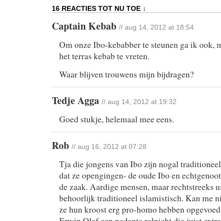
16 REACTIES TOT NU TOE ↓
Captain Kebab
// aug 14, 2012 at 18:54
Om onze Ibo-kebabber te steunen ga ik ook, 
het terras kebab te vreten.
Waar blijven trouwens mijn bijdragen?
Tedje Agga
// aug 14, 2012 at 19:32
Goed stukje, helemaal mee eens.
Rob
// aug 16, 2012 at 07:28
Tja die jongens van Ibo zijn nogal traditionee
dat ze opengingen- de oude Ibo en echtgenoot
de zaak. Aardige mensen, maar rechtstreeks ui
behoorlijk traditioneel islamistisch. Kan me ni
ze hun kroost erg pro-homo hebben opgevoed. 
Erwin Olaf een pedante relnicht die juist extra