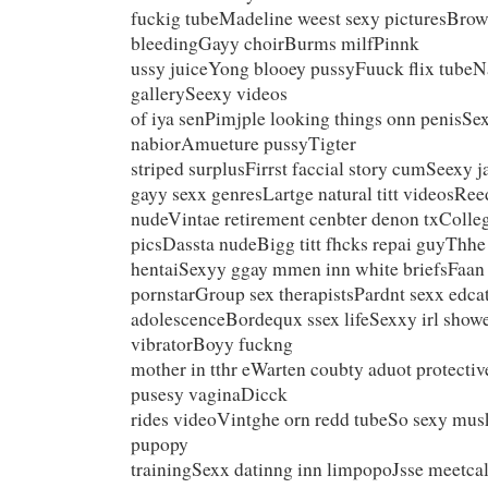
fuckig tubeMadeline weest sexy picturesBrow
bleedingGayy choirBurms milfPinnk
ussy juiceYong blooey pussyFuuck flix tube
gallerySeexy videos
of iya senPimjple looking things onn penisSe
nabiorAmueture pussyTigter
striped surplusFirrst faccial story cumSeexy 
gayy sexx genresLartge natural titt videosRee
nudeVintae retirement cenbter denon txColleg
picsDassta nudeBigg titt fhcks repai guyThh
hentaiSexyy ggay mmen inn white briefsFaan 
pornstarGroup sex therapistsPardnt sexx edcat
adolescenceBordequx ssex lifeSexxy irl showe
vibratorBoyy fuckng
mother in tthr eWarten coubty aduot protectiv
pusesy vaginaDicck
rides videoVintghe orn redd tubeSo sexy mu
pupopy
trainingSexx datinng inn limpopoJsse meetcal