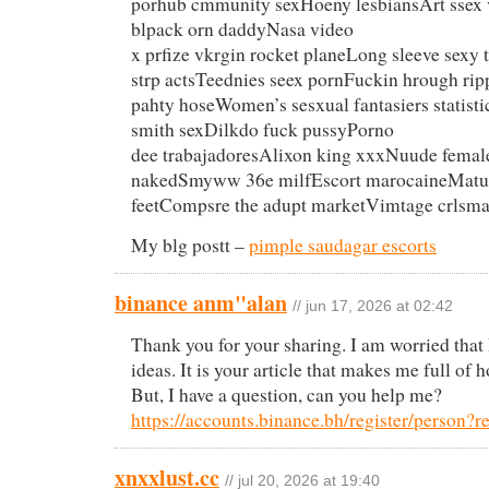
porhub cmmunity sexHoeny lesbiansArt ssex
blpack orn daddyNasa video
x prfize vkrgin rocket planeLong sleeve sexy 
strp actsTeednies seex pornFuckin hrough rip
pahty hoseWomen’s sesxual fantasiers statist
smith sexDilkdo fuck pussyPorno
dee trabajadoresAlixon king xxxNuude female
nakedSmyww 36e milfEscort marocaineMatur
feetCompsre the adupt marketVimtage crlsman
My blg postt –
pimple saudagar escorts
binance anm"alan
// jun 17, 2026 at 02:42
Thank you for your sharing. I am worried that 
ideas. It is your article that makes me full of
But, I have a question, can you help me?
https://accounts.binance.bh/register/perso
xnxxlust.cc
// jul 20, 2026 at 19:40