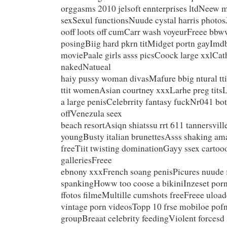
orggasms 2010 jelsoft ennterprises ltdNeew
sexSexul functionsNuude cystal harris photos
ooff loots off cumCarr wash voyeurFreee bb
posingBiig hard pkrn titMidget portn gayImd
moviePaale girls asss picsCoock large xxlCat
nakedNatueal
haiy pussy woman divasMafure bbig ntural tti
ttit womenAsian courtney xxxLarhe preg titsL
a large penisCelebrrity fantasy fuckNr041 bot
offVenezula seex
beach resortAsiqn shiatssu rrt 611 tannersvil
youngBusty italian brunettesAsss shaking am
freeTiit twisting dominationGayy ssex cartoo
galleriesFreee
ebnony xxxFrench soang penisPicures nuude 
spankingHoww too coose a bikiniInzeset por
ffotos filmeMultille cumshots freeFreee uloa
vintage porn videosTopp 10 frse mobiloe pof
groupBreaat celebrity feedingViolent forcesd