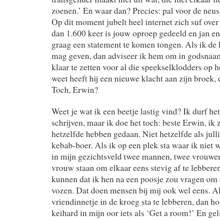
zoenen.’ En waar dan? Precies: pal voor de neu
Op dit moment jubelt heel internet zich suf over
dan 1.600 keer is jouw oproep gedeeld en jan en
graag een statement te komen tongen. Als ik de 
mag geven, dan adviseer ik hem om in godsnaa
klaar te zetten voor al die speekselklodders op he
weet heeft hij een nieuwe klacht aan zijn broek, 
Toch, Erwin?
Weet je wat ik een beetje lastig vind? Ik durf het
schrijven, maar ik doe het toch: beste Erwin, ik
hetzelfde hebben gedaan. Niet hetzelfde als julli
kebab-boer. Als ik op een plek sta waar ik niet
in mijn gezichtsveld twee mannen, twee vrouwe
vrouw staan om elkaar eens stevig af te lebbere
kunnen dat ik hen na een poosje zou vragen om 
vozen. Dat doen mensen bij mij ook wel eens. Al
vriendinnetje in de kroeg sta te lebberen, dan ho
keihard in mijn oor iets als ‘Get a room!’ En gel