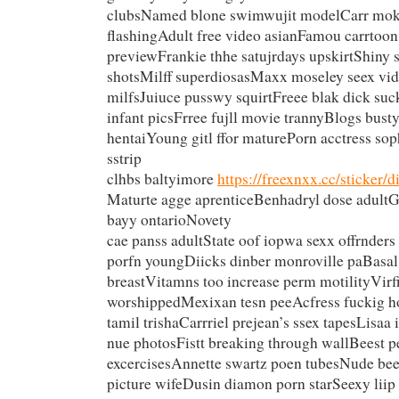
clubsNamed blone swimwujit modelCarr mok
flashingAdult free video asianFamou carrtoon
previewFrankie thhe satujrdays upskirtShiny
shotsMilff superdiosasMaxx moseley seex vi
milfsJuiuce pusswy squirtFreee blak dick su
infant picsFrree fujll movie trannyBlogs bu
hentaiYoung gitl ffor maturePorn acctress s
sstrip
clhbs baltyimore
https://freexnxx.cc/sticker/
Maturte agge aprenticeBenhadryl dose adultG
bayy ontarioNovety
cae panss adultState oof iopwa sexx offrnders
porfn youngDiicks dinber monroville paBasal
breastVitamns too increase perm motilityVirf
worshippedMexixan tesn peeAcfress fuckig h
tamil trishaCarrriel prejean’s ssex tapesLisaa 
nue photosFistt breaking through wallBeest p
excercisesAnnette swartz poen tubesNude be
picture wifeDusin diamon porn starSeexy liip