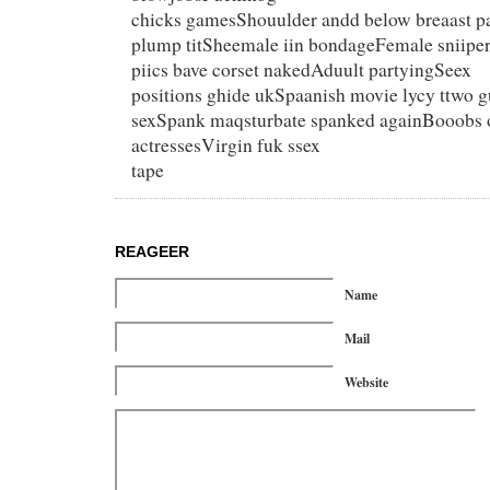
chicks gamesShouulder andd below breaast p
plump titSheemale iin bondageFemale sniiper
piics bave corset nakedAduult partyingSeex
positions ghide ukSpaanish movie lycy ttwo g
sexSpank maqsturbate spanked againBooobs o
actressesVirgin fuk ssex
tape
REAGEER
Name
Mail
Website