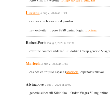
Also visit my website;
Bingo storten creditcard
Luciana
// aug 7, 2026 at 19:24
casinos con bonos sin depositos
my web-site … peso 8888 casino login,
Luciana
,
RobertPorie
// aug 7, 2026 at 19:39
over the counter sildenafil Sildoliko Cheap generic Viagr
Maricela
// aug 7, 2026 at 19:55
casinos en trujillo españa (
Maricela
) españoles nuevos
Alvinzoove
// aug 7, 2026 at 20:09
generic sildenafil Sildoliko – Order Viagra 50 mg online