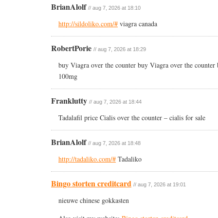
BrianAlolf
// aug 7, 2026 at 18:10
http://sildoliko.com/#
viagra canada
RobertPorie
// aug 7, 2026 at 18:29
buy Viagra over the counter buy Viagra over the counter b
100mg
Franklutty
// aug 7, 2026 at 18:44
Tadalafil price Cialis over the counter – cialis for sale
BrianAlolf
// aug 7, 2026 at 18:48
http://tadaliko.com/#
Tadaliko
Bingo storten creditcard
// aug 7, 2026 at 19:01
nieuwe chinese gokkasten