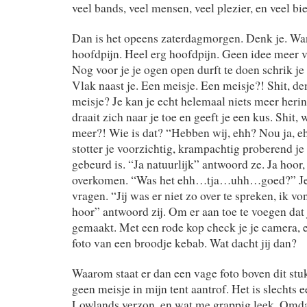
veel bands, veel mensen, veel plezier, en veel bier
Dan is het opeens zaterdagmorgen. Denk je. Want 
hoofdpijn. Heel erg hoofdpijn. Geen idee meer v
Nog voor je je ogen open durft te doen schrik j
Vlak naast je. Een meisje. Een meisje?! Shit, de
meisje? Je kan je echt helemaal niets meer heri
draait zich naar je toe en geeft je een kus. Shit,
meer?! Wie is dat? “Hebben wij, ehh? Nou ja, e
stotter je voorzichtig, krampachtig proberend je
gebeurd is. “Ja natuurlijk” antwoord ze. Ja hoor
overkomen. “Was het ehh…tja…uhh…goed?” Je
vragen. “Jij was er niet zo over te spreken, ik vo
hoor” antwoord zij. Om er aan toe te voegen dat j
gemaakt. Met een rode kop check je je camera, 
foto van een broodje kebab. Wat dacht jij dan?
Waarom staat er dan een vage foto boven dit stu
geen meisje in mijn tent aantrof. Het is slechts e
Lowlands verzon, en wat me grappig leek. Omdat