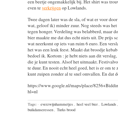
een beetje ongemakkelijk bij. Het shirt was tro
even te
verkrijgen
op Lowlands.
Twee dagen later was de sla, of wat er voor doo
wat, geloof ik) minder zuur. Nog steeds was he
tegen honger. Verdeling was belabberd, maar d
bier maakte me dat dus echt niets uit. De prijs s
wat neerkomt op iets van ruim 6 euro. Een versla
het was een leuk feest. Maakt dat broodje kebab
bedoel ik. Kortom : je hebt niets aan dit verslag,
die je kunt testen. Alsof het uitmaakt. Festivalvo
te duur. En nooit echt heel goed, het is er om te 
kunt zuipen zonder al te snel omvallen. En dat d
https://www.google.nl/maps/place/8256+Bid
hl=nl
Tags:
·
everzwijnhammetjes
,
heel veel bier
,
Lowlands
buikdanseressen
,
Turks brood