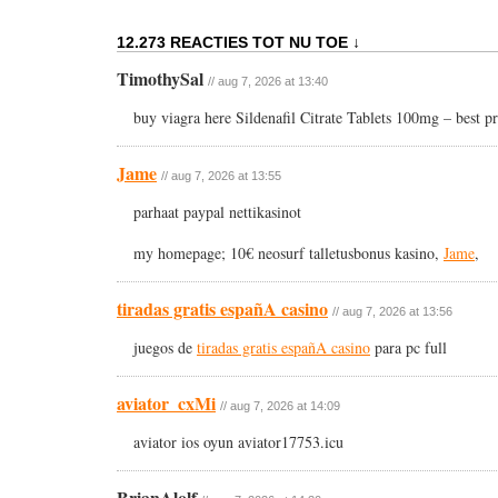
12.273 REACTIES TOT NU TOE ↓
TimothySal
// aug 7, 2026 at 13:40
buy viagra here Sildenafil Citrate Tablets 100mg – best p
Jame
// aug 7, 2026 at 13:55
parhaat paypal nettikasinot
my homepage; 10€ neosurf talletusbonus kasino,
Jame
,
tiradas gratis españA casino
// aug 7, 2026 at 13:56
juegos de
tiradas gratis españA casino
para pc full
aviator_cxMi
// aug 7, 2026 at 14:09
aviator ios oyun aviator17753.icu
BrianAlolf