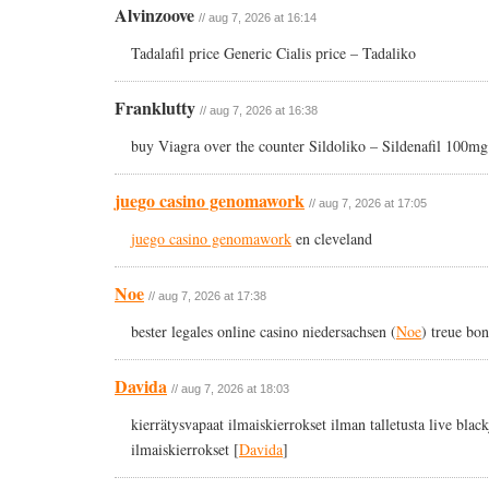
Alvinzoove
// aug 7, 2026 at 16:14
Tadalafil price Generic Cialis price – Tadaliko
Franklutty
// aug 7, 2026 at 16:38
buy Viagra over the counter Sildoliko – Sildenafil 100mg
juego casino genomawork
// aug 7, 2026 at 17:05
juego casino genomawork
en cleveland
Noe
// aug 7, 2026 at 17:38
bester legales online casino niedersachsen (
Noe
) treue bo
Davida
// aug 7, 2026 at 18:03
kierrätysvapaat ilmaiskierrokset ilman talletusta live blac
ilmaiskierrokset [
Davida
]