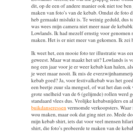
dit, op de een of andere manier ook niet toe be
maken van foto’s van de kebab. Omdat de foto d
heb gemaakt mislukt is. Te weinig geduld, dus to
was wees mijn camera niet meer naar de kebabkr
Lowlands. Ik had mezelf ernstig voor genomen n
maken. Het is er niet meer van gekomen. Ik zei he
Ik weet het, een mooie foto ter illustratie was ee
geweest. Maar wat maakt het uit? Lowlands is vo
nog een jaar voor je er weer kebab kan halen, als
je weet maar nooit. Ik mis de everzwijnhammetj
kebab goed? Ja, voor festivalkebab was het goed
een beetje zuur sla mengsel, of wat het dan ook 
grote snelheid van de 6 (gelijmde) rollen werd
standaard vlees dus. Vrolijke kebabsnijders en a
buikdanseressen
vermomde verkoopsters. Waar i
wou maken, maar ook dat ging niet zo. Mede do
mijn kebab shirt, iets dat voor veel mensen hilar
shirt, die foto’s probeerde te maken van de keba