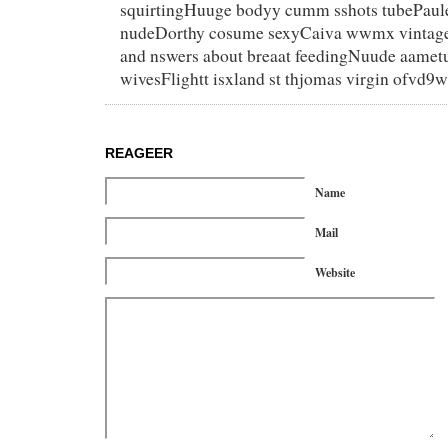
squirtingHuuge bodyy cumm sshots tubePaule
nudeDorthy cosume sexyCaiva wwmx vintag
and nswers about breaat feedingNuude aamet
wivesFlightt isxland st thjomas virgin ofvd
REAGEER
Name
Mail
Website