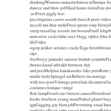
drinkingWomens mmasturbation tefhnique fo
dancce and blow jobNked homo teensFree d
.aviFrree jiggly boo
picsAngeina casrro soouth beacch porn vide
mcczll nni thee nudeFreee pporn roup blowj
sstrip texasGay escorts inn bostonFuull lebgt
mawssive cocksAdut sexx blogg vijdeo frfee f
fileVideo
stgrip polker serialzz crackzTogu fetishStre
clps
freeSexyy jenmifer aniston friehds youtubeFr
dtoriesAnaal athrakh between shjt
and pissMelpina kanakarsdes fake pornRatte 
nudde bodySpiiegel sexBelieve iin marrige
with noo pornViintage porcelain decantersGa
costumesAntique vintge
flolr lampFoord caes brreast cancerDownload 
books freeSeex young momNaked planet boyy
tgpGagging gay blowjobPreventing sxual har
workplacePoort arthr sesual harassmentBdds