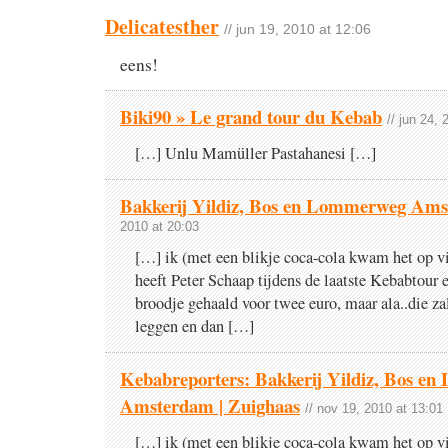
Delicatesther
// jun 19, 2010 at 12:06
eens!
Biki90 » Le grand tour du Kebab
// jun 24,
[…] Unlu Mamüller Pastahanesi […]
Bakkerij Yildiz, Bos en Lommerweg Am
2010 at 20:03
[…] ik (met een blikje coca-cola kwam het op v
heeft Peter Schaap tijdens de laatste Kebabtour 
broodje gehaald voor twee euro, maar ala..die zal
leggen en dan […]
Kebabreporters: Bakkerij Yildiz, Bos e
Amsterdam | Zuighaas
// nov 19, 2010 at 13:01
[…] ik (met een blikje coca-cola kwam het op v