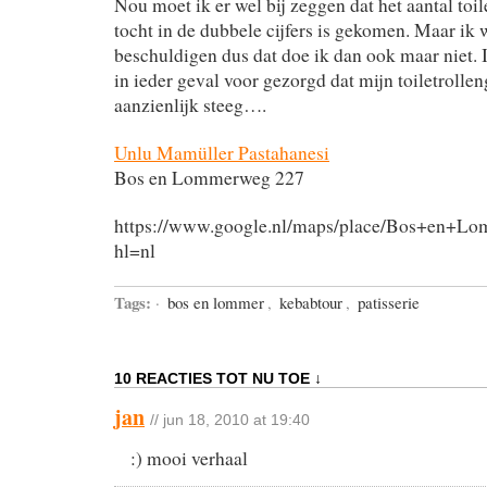
Nou moet ik er wel bij zeggen dat het aantal to
tocht in de dubbele cijfers is gekomen. Maar ik
beschuldigen dus dat doe ik dan ook maar niet. I
in ieder geval voor gezorgd dat mijn toiletrolle
aanzienlijk steeg….
Unlu Mamüller Pastahanesi
Bos en Lommerweg 227
https://www.google.nl/maps/place/Bos+en+
hl=nl
Tags:
·
bos en lommer
,
kebabtour
,
patisserie
10 REACTIES TOT NU TOE ↓
jan
// jun 18, 2010 at 19:40
:) mooi verhaal