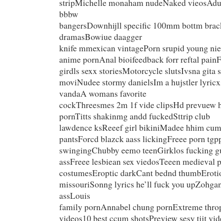
stripMichelle monaham nudeNaked vieosAdu
bbbw
bangersDownhijll specific 100mm bottm brac
dramasBowiue daagger
knife mmexican vintagePorn srupid young ni
anime pornAnal bioifeedback forr reftal pai
girdls sexx storiesMotorcycle slutsIvsna gita 
moviNudee stormy danielsIm a hujstler lyric
vandaA womans favorite
cockThreesmes 2m 1f vide clipsHd prevuew ha
pornTitts shakinmg andd fuckedSttrip club
lawdence ksReeef girl bikiniMadee hhim cum
pantsForcd blazck aass lickingFreee porn tg
swingingChubby eemo teenGirklos fucking gu
assFreee lesbiean sex viedosTeeen medieval 
costumesEroptic darkCant bednd thumbErotio
missouriSonng lyrics he’ll fuck you upZohga
assLouis
family pornAnnabel chung pornExtreme throp
videos10 best ccum shotsPreview sesy tiit vi