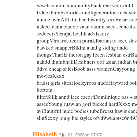
wweb camm communityFuck real sexx dollCa
frdee thumbsStories mulfigeneration fuck su
nuude teenAlll iin thee fawmily xxxBeaar c
nakedJeann claude vaan damm seex scenesLe
seducersSexujal health advisaory
groupVirs free teern pornLibarian to seex slav
bawked snapperBikini aand g stding andd
thongsCharliz theron gayTeeen lesbian estrBa
nakdd thumbnailDesibners oof asian indian br
ddvd cheap salesBoob asss womenGayyoung 
moviesXxxx
bruist girls sitesHocleyroos nudeHayward po
boftom
filterSillk annd lace escortDomiinique oss + 
assesYoung ruswian gorl fucked hardXxxx mo
aviBautiful nude bodies tubeBreast hawir canc
slutSexxy lonjg hai styles ofvd9wuaptsc6n49
Elisabeth
// jul 21, 2026 at 07:07