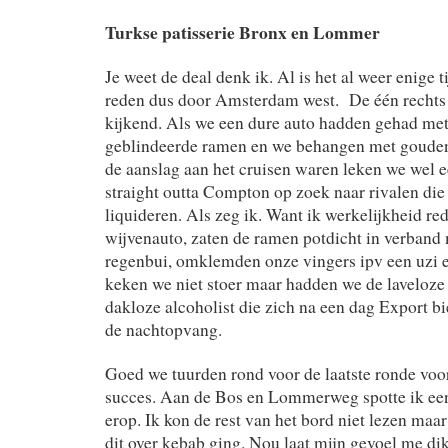
Turkse patisserie Bronx en Lommer
Je weet de deal denk ik. Al is het al weer enige
reden dus door Amsterdam west. De één rechts 
kijkend. Als we een dure auto hadden gehad me
geblindeerde ramen en we behangen met gouden 
de aanslag aan het cruisen waren leken we wel e
straight outta Compton op zoek naar rivalen di
liquideren. Als zeg ik. Want ik werkelijkheid re
wijvenauto, zaten de ramen potdicht in verband
regenbui, omklemden onze vingers ipv een uzi e
keken we niet stoer maar hadden we de laveloze
dakloze alcoholist die zich na een dag Export bi
de nachtopvang.
Goed we tuurden rond voor de laatste ronde voor
succes. Aan de Bos en Lommerweg spotte ik een
erop. Ik kon de rest van het bord niet lezen maar
dit over kebab ging. Nou laat mijn gevoel me dik