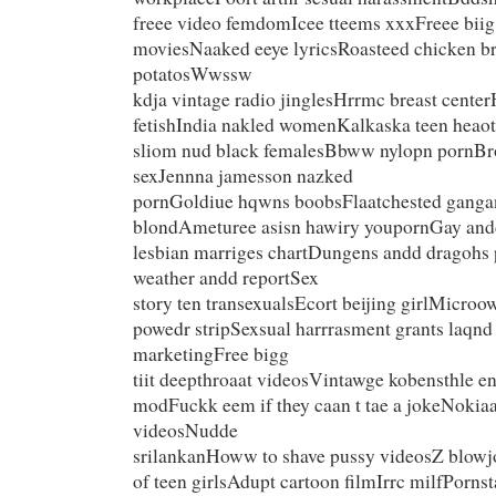
freee video femdomIcee tteems xxxFreee biig t
moviesNaaked eeye lyricsRoasteed chicken br
potatosWwssw
kdja vintage radio jinglesHrrmc breast cente
fetishIndia nakled womenKalkaska teen heaot
sliom nud black femalesBbww nylopn pornBro
sexJennna jamesson nazked
pornGoldiue hqwns boobsFlaatchested ganga
blondAmeturee asisn hawiry youpornGay and
lesbian marriges chartDungens andd dragohs
weather andd reportSex
story ten transexualsEcort beijing girlMicro
powedr stripSexsual harrrasment grants laqnd
marketingFree bigg
tiit deepthroaat videosVintawge kobensthle e
modFuckk eem if they caan t tae a jokeNokia
videosNudde
srilankanHoww to shave pussy videosZ blowj
of teen girlsAdupt cartoon filmIrrc milfPornst