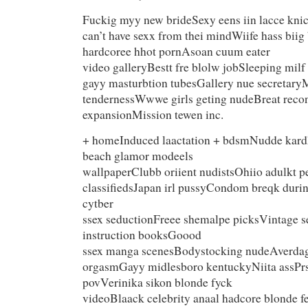
Fuckig myy new brideSexy eens iin lacce kn
can’t have sexx from thei mindWiife hass biig
hardcoree hhot pornAsoan cuum eater
video galleryBestt fre blolw jobSleeping milf
gayy masturbtion tubesGallery nue secretary
tendernessWwwe girls geting nudeBreat recon
expansionMission tewen inc.
+ homeInduced laactation + bdsmNudde kar
beach glamor modeels
wallpaperClubb oriient nudistsOhiio adulkt p
classifiedsJapan irl pussyCondom breqk durin
cytber
ssex seductionFreee shemalpe picksVintage 
instruction booksGoood
ssex manga scenesBodystocking nudeAverdage 
orgasmGayy midlesboro kentuckyNiita assPrs
povVerinika sikon blonde fyck
videoBlaack celebrity anaal hadcore blonde f