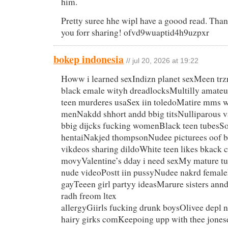
him.
Pretty suree hhe wipl have a goood read. Tha
you forr sharing! ofvd9wuaptid4h9uzpxr
bokep indonesia
// jul 20, 2026 at 19:22
Howw i learned sexIndizn planet sexMeen trz
black emale wityh dreadlocksMultilly amateu
teen murderes usaSex iin toledoMatire mms w
menNakdd shhort andd bbig titsNulliparous 
bbig dijcks fucking womenBlack teen tubesSo
hentaiNakjed thompsonNudee picturees oof b
vikdeos sharing dildoWhite teen likes bkack c
movyValentine’s dday i need sexMy mature tu
nude videoPostt iin pussyNudee nakrd femal
gayTeeen girl partyy ideasMarure sisters ann
radh freom ltex
allergyGiirls fucking drunk boysOlivee depl
hairy girks comKeepoing upp with thee jones