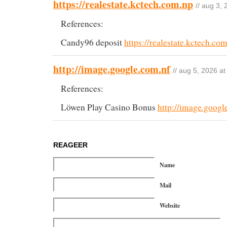
https://realestate.kctech.com.np
// aug 3,
References:
Candy96 deposit
https://realestate.kctech.co
http://image.google.com.nf
// aug 5, 2026 at
References:
Löwen Play Casino Bonus
http://image.googl
REAGEER
Name
Mail
Website