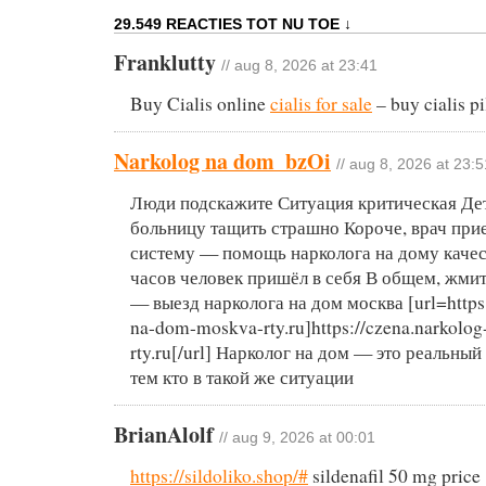
29.549 REACTIES TOT NU TOE ↓
Franklutty
// aug 8, 2026 at 23:41
Buy Cialis online
cialis for sale
– buy cialis pi
Narkolog na dom_bzOi
// aug 8, 2026 at 23:5
Люди подскажите Ситуация критическая Де
больницу тащить страшно Короче, врач прие
систему — помощь нарколога на дому качес
часов человек пришёл в себя В общем, жми
— выезд нарколога на дом москва [url=https:
na-dom-moskva-rty.ru]https://czena.narkol
rty.ru[/url] Нарколог на дом — это реальны
тем кто в такой же ситуации
BrianAlolf
// aug 9, 2026 at 00:01
https://sildoliko.shop/#
sildenafil 50 mg price