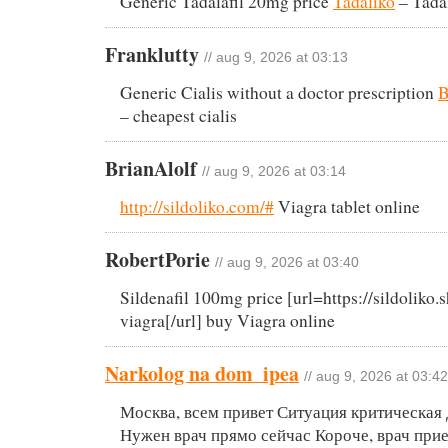
Generic Tadalafil 20mg price
Tadaliko
– Tada
Franklutty
// aug 9, 2026 at 03:13
Generic Cialis without a doctor prescription
B
– cheapest cialis
BrianAlolf
// aug 9, 2026 at 03:14
http://sildoliko.com/#
Viagra tablet online
RobertPorie
// aug 9, 2026 at 03:40
Sildenafil 100mg price [url=https://sildoliko
viagra[/url] buy Viagra online
Narkolog na dom_ipea
// aug 9, 2026 at 03:42
Москва, всем привет Ситуация критическая
Нужен врач прямо сейчас Короче, врач прие