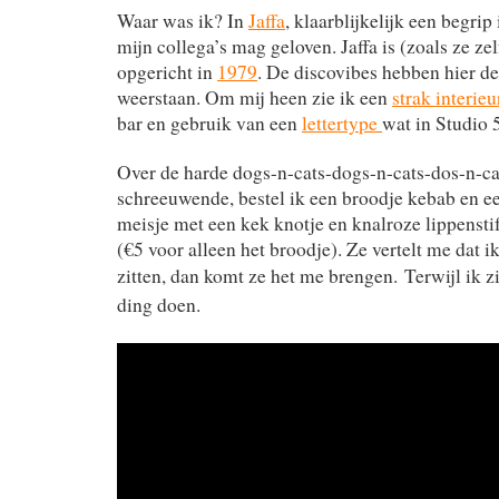
Waar was ik? In
Jaffa
, klaarblijkelijk een begrip
mijn collega’s mag geloven. Jaffa is (zoals ze zel
opgericht in
1979
. De discovibes hebben hier de 
weerstaan. Om mij heen zie ik een
strak interieu
bar en gebruik van een
lettertype
wat in Studio 
Over de harde dogs-n-cats-dogs-n-cats-dos-n-c
schreeuwende, bestel ik een broodje kebab en een
meisje met een kek knotje en knalroze lippensti
(€5 voor alleen het broodje). Ze vertelt me dat i
zitten, dan komt ze het me brengen.
Terwijl ik zi
ding doen.