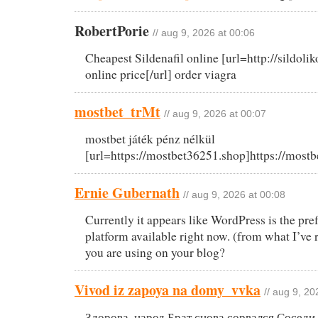
RobertPorie
// aug 9, 2026 at 00:06
Cheapest Sildenafil online [url=http://sildol
online price[/url] order viagra
mostbet_trMt
// aug 9, 2026 at 00:07
mostbet játék pénz nélkül
[url=https://mostbet36251.shop]https://mostb
Ernie Gubernath
// aug 9, 2026 at 00:08
Currently it appears like WordPress is the pre
platform available right now. (from what I’ve 
you are using on your blog?
Vivod iz zapoya na domy_vvka
// aug 9, 20
Здорова, народ Брат снова сорвался Соседи 