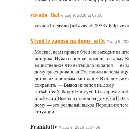
vavada_fkel
// aug 9, 2026 at 07:50
vavada hr casino [url=vavada09537.help]vavad
Vivod iz zapoya na domy_ssOt
// aug 9, 20
Москва, всем привет Отец не выходит из шт
истерике Нужна срочная помощь на дому К
единственное что вытащило из запоя — выво
дому фиксированная Поставили капельницу
детоксикационным раствором В общем, жм
сохранить — Вывод из запоя на дому
[url=https://alkogolizm.vyvod-iz-zapoya-na-
moskva.ru]Вывод из запоя на дому[/url] Выв
дому — это реальный выход Перешлите тем к
ситуации
Franklutty
// aug 9, 2026 at 07:58