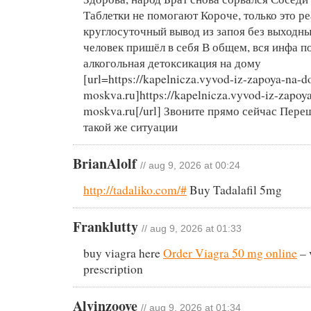
Таблетки не помогают Короче, только это р
круглосуточный вывод из запоя без выходны
человек пришёл в себя В общем, вся инфа п
алкогольная детоксикация на дому
[url=https://kapelnicza.vyvod-iz-zapoya-na-
moskva.ru]https://kapelnicza.vyvod-iz-zapo
moskva.ru[/url] Звоните прямо сейчас Переш
такой же ситуации
BrianAlolf
// aug 9, 2026 at 00:24
http://tadaliko.com/#
Buy Tadalafil 5mg
Franklutty
// aug 9, 2026 at 01:33
buy viagra here
Order Viagra 50 mg online
– 
prescription
Alvinzoove
// aug 9, 2026 at 01:34