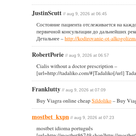
JustinScutt
// aug 9, 2026 at 06:45
Состояние пациента отслеживается на каждо
первичной консультации до дальнейших рек
Детальнее –
http://kodirovanie-ot-alkogolizm
RobertPorie
// aug 9, 2026 at 06:57
Cialis without a doctor prescription –
[url=http://tadaliko.com/#]Tadaliko[/url] Tada
Franklutty
// aug 9, 2026 at 07:09
Buy Viagra online cheap
Sildoliko
– Buy Viag
mostbet_kxpn
// aug 9, 2026 at 07:23
mostbet idioma português
[url=http://mostbet86749.shop]http://mostbet