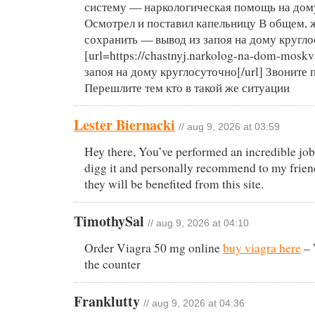
систему — наркологическая помощь на дом
Осмотрел и поставил капельницу В общем, 
сохранить — вывод из запоя на дому кругл
[url=https://chastnyj.narkolog-na-dom-mosk
запоя на дому круглосуточно[/url] Звоните 
Перешлите тем кто в такой же ситуации
Lester Biernacki
// aug 9, 2026 at 03:59
Hey there, You’ve performed an incredible job.
digg it and personally recommend to my frien
they will be benefited from this site.
TimothySal
// aug 9, 2026 at 04:10
Order Viagra 50 mg online
buy viagra here
– 
the counter
Franklutty
// aug 9, 2026 at 04:36