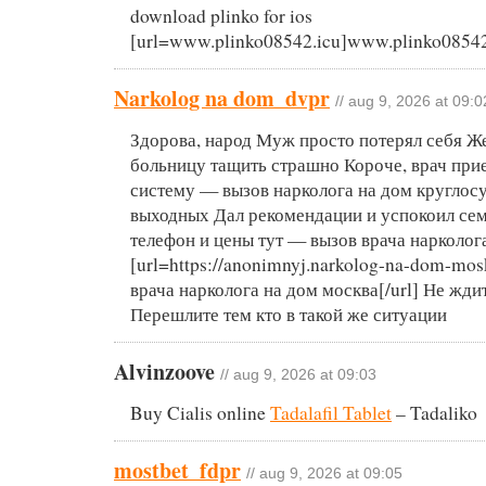
download plinko for ios
[url=www.plinko08542.icu]www.plinko08542.
Narkolog na dom_dvpr
// aug 9, 2026 at 09:0
Здорова, народ Муж просто потерял себя Же
больницу тащить страшно Короче, врач прие
систему — вызов нарколога на дом круглос
выходных Дал рекомендации и успокоил се
телефон и цены тут — вызов врача нарколог
[url=https://anonimnyj.narkolog-na-dom-mos
врача нарколога на дом москва[/url] Не жди
Перешлите тем кто в такой же ситуации
Alvinzoove
// aug 9, 2026 at 09:03
Buy Cialis online
Tadalafil Tablet
– Tadaliko
mostbet_fdpr
// aug 9, 2026 at 09:05