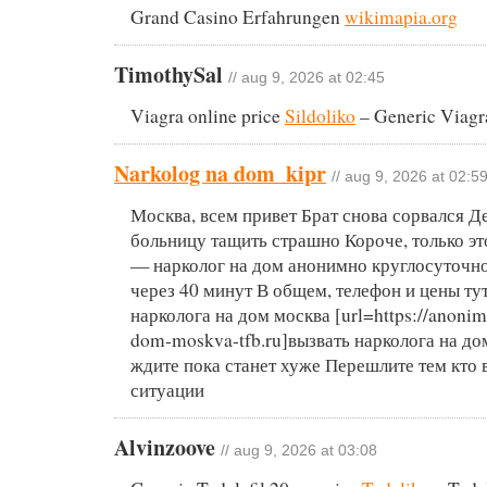
Grand Casino Erfahrungen
wikimapia.org
TimothySal
// aug 9, 2026 at 02:45
Viagra online price
Sildoliko
– Generic Viagra
Narkolog na dom_kipr
// aug 9, 2026 at 02:5
Москва, всем привет Брат снова сорвался Д
больницу тащить страшно Короче, только эт
— нарколог на дом анонимно круглосуточн
через 40 минут В общем, телефон и цены ту
нарколога на дом москва [url=https://anonim
dom-moskva-tfb.ru]вызвать нарколога на дом
ждите пока станет хуже Перешлите тем кто 
ситуации
Alvinzoove
// aug 9, 2026 at 03:08