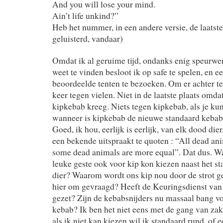
And you will lose your mind.
Ain’t life unkind?”
Heb het nummer, in een andere versie, de laatste 
geluisterd, vandaar)
Omdat ik al geruime tijd, ondanks enig speurwe
weet te vinden besloot ik op safe te spelen, en e
beoordeelde tenten te bezoeken. Om er achter t
keer tegen vielen. Niet in de laatste plaats omda
kipkebab kreeg. Niets tegen kipkebab, als je kun
wanneer is kipkebab de nieuwe standaard kebab
Goed, ik hou, eerlijk is eerlijk, van elk dood di
een bekende uitspraakt te quoten : “All dead ani
some dead animals are more equal”. Dat dus. Waar
leuke geste ook voor kip kon kiezen naast het s
dier? Waarom wordt ons kip nou door de strot
hier om gevraagd? Heeft de Keuringsdienst van
gezet? Zijn de kebabsnijders nu massaal bang v
kebab? Ik ben het niet eens met de gang van zake
als ik niet kan kiezen wil ik standaard rund, of 