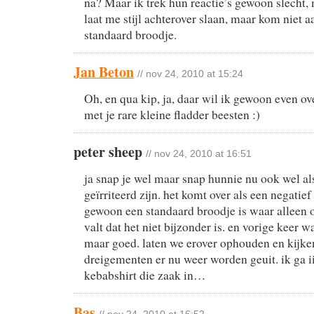
na? Maar ik trek hun reactie’s gewoon slecht,
laat me stijl achterover slaan, maar kom niet 
standaard broodje.
Jan Beton
// nov 24, 2010 at 15:24
Oh, en qua kip, ja, daar wil ik gewoon even ove
met je rare kleine fladder beesten :)
peter sheep
// nov 24, 2010 at 16:51
ja snap je wel maar snap hunnie nu ook wel al
geïrriteerd zijn. het komt over als een negatief
gewoon een standaard broodje is waar alleen 
valt dat het niet bijzonder is. en vorige keer w
maar goed. laten we erover ophouden en kijke
dreigementen er nu weer worden geuit. ik ga i
kebabshirt die zaak in…
Bas