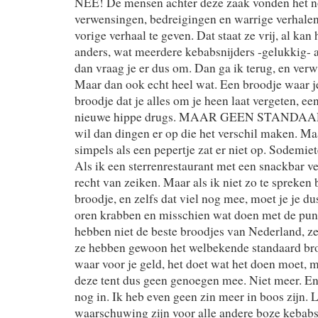
NEE! De mensen achter deze zaak vonden het no
verwensingen, bedreigingen en warrige verhalen 
vorige verhaal te geven. Dat staat ze vrij, al kan 
anders, wat meerdere kebabsnijders -gelukkig- 
dan vraag je er dus om. Dan ga ik terug, en verw
Maar dan ook echt heel wat. Een broodje waar je
broodje dat je alles om je heen laat vergeten, ee
nieuwe hippe drugs. MAAR GEEN STANDA
wil dan dingen er op die het verschil maken. Maa
simpels als een pepertje zat er niet op. Sodemiet
Als ik een sterrenrestaurant met een snackbar ve
recht van zeiken. Maar als ik niet zo te spreken
broodje, en zelfs dat viel nog mee, moet je je d
oren krabben en misschien wat doen met de punt
hebben niet de beste broodjes van Nederland, ze
ze hebben gewoon het welbekende standaard bro
waar voor je geld, het doet wat het doen moet, m
deze tent dus geen genoegen mee. Niet meer. E
nog in. Ik heb even geen zin meer in boos zijn. L
waarschuwing zijn voor alle andere boze kebab