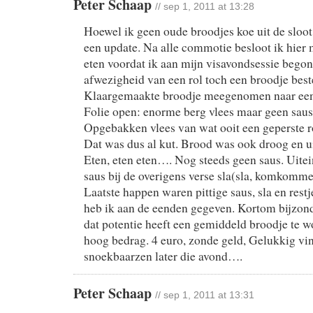
Peter Schaap
// sep 1, 2011 at 13:28
Hoewel ik geen oude broodjes koe uit de sloot
een update. Na alle commotie besloot ik hier 
eten voordat ik aan mijn visavondsessie bego
afwezigheid van een rol toch een broodje beste
Klaargemaakte broodje meegenomen naar een 
Folie open: enorme berg vlees maar geen saus
Opgebakken vlees van wat ooit een geperste rol
Dat was dus al kut. Brood was ook droog en 
Eten, eten eten…. Nog steeds geen saus. Uitein
saus bij de overigens verse sla(sla, komkommer
Laatste happen waren pittige saus, sla en restj
heb ik aan de eenden gegeven. Kortom bijzon
dat potentie heeft een gemiddeld broodje te w
hoog bedrag. 4 euro, zonde geld, Gelukkig vi
snoekbaarzen later die avond….
Peter Schaap
// sep 1, 2011 at 13:31