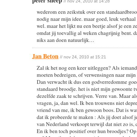
peter sheep
// nov 24, 2010 at 14:28
wederom een zeikstuk over een standaardbroo
nodig naar mijn idee. maar goed, leuk verhaal
wel. maar het lijkt nu een beetje alsof je een z
omdat jij toevallig al weken chagrijnig bent. 
niks aan doen natuurlijk…
Jan Beton
// nov 24, 2010 at 15:21
Zal ik het nog een keer uitleggen? Als iemand
moeten bedreigen, of verwensingen naar mijn
Dan verwacht ik dus een godverredomme goed
standaard broodje. het is niet mijn gewoonte t
dezelfde zaak te schrijven. Verre van. Maar al
vragen, ja, dan wel. Ik ben trouwens niet depre
vriend van me, ik ben gewoon boos. Dat is wa
dat ik probeerde te maken : Als jij doet alsof 
van Nederland verkoopt terwijl dat niet zo is, 
En ik ben toch positief over hun broodjes? Op