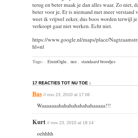
terug en beter maak je dan alles waar. Zo niet, d
beter voor je. Er is niemand met meer verstand 
weet ik vrijwel zeker, dus boos worden terwijl j
verkoopt gaat niet werken. Echt niet.
https://www.google.nl/maps/place/Nagtzaam
hl=nl
Tags:
·
EminOglu
,
nee
,
standaard broodjes
17 REACTIES TOT NU TOE ↓
Bas
// nov 23, 2010 at 17:06
Waaaaaaahahahahahahahaaaaa!!!
Kurt
// nov 23, 2010 at 18:14
oehhhh