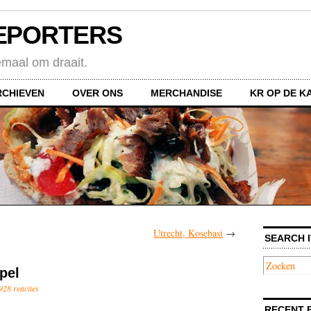
EPORTERS
emaal om draait.
RCHIEVEN
OVER ONS
MERCHANDISE
KR OP DE K
Utrecht, Kosebasi
→
SEARCH I
pel
928 reacties
RECENT 