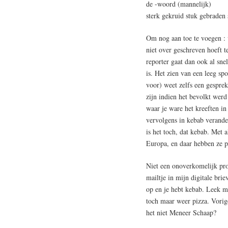
de -woord (mannelijk)
sterk gekruid stuk gebraden
Om nog aan toe te voegen : v
niet over geschreven hoeft 
reporter gaat dan ook al sne
is. Het zien van een leeg s
voor) weet zelfs een gesprek
zijn indien het bevolkt wer
waar je ware het kreeften in
vervolgens in kebab verand
is het toch, dat kebab. Met a
Europa, en daar hebben ze pa
Niet een onoverkomelijk pro
mailtje in mijn digitale bri
op en je hebt kebab. Leek me
toch maar weer pizza. Vorige
het niet Meneer Schaap?