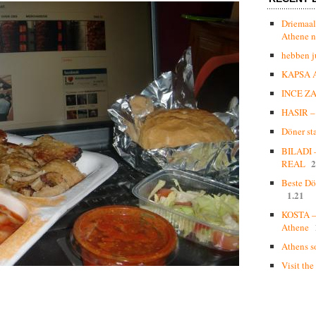
Driemaal
Athene n
hebben j
KAPSA 
INCE Z
HASIR – 
Döner st
BILADI
2
REAL
Beste Dö
1.21
KOSTA – 
Athene
Athens s
Visit the