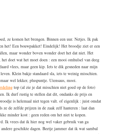
ed, ze komen het brengen. Binnen een uur. Netjes. Ik pak
pen het! Een bouwpakket! Eindelijk! Het broodje ziet er een
vallen, maar wonder boven wonder doet het dat niet. Het
d, het doet wat het moet doen : een mooi omhulsel van deeg
aard vlees, maar geen kip. Iets te dik gesneden naar mijn
even. Klein bakje standaard sla, iets te weinig misschien.
maar wel lekker, pluspuntje. Uiensaus, mooi.
rdeling
top (al zie je dat misschien niet goed op de foto)
n. Ik durf rustig te stellen dat dit, ondanks de prijs en
oodje is helemaal niet tegen valt. of eigenlijk : juist omdat
s ze de zelfde prijzen in de zaak zelf hanteren : laat dan
ekke minder kost : geen reden om het niet te kopen.
d. Ik vrees dat ik hier nog wel vaker gebruik van ga
 andere geschikte dagen. Beetje jammer dat ik wat sambal