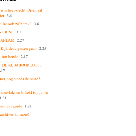
 is scheepsrecht. Driemaal
3.6
iet
3.6
ullie ook zo’n trek?
3.1
ATHENE
2.27
AANDAM
2.25
Kijk deze gasten gaan
2.17
ation bende
 – DE KEBABOORLOG IS
.17
ner, nog steeds de beste?
souvlaki en bifteki topper in
1.21
1.21
ouvlaki guide
 archives for more!