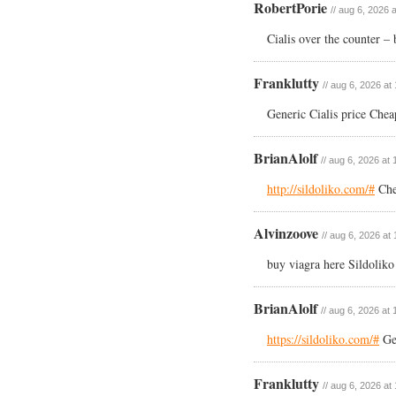
RobertPorie
// aug 6, 2026 
Cialis over the counter – 
Franklutty
// aug 6, 2026 at
Generic Cialis price Cheap
BrianAlolf
// aug 6, 2026 at 
http://sildoliko.com/#
Che
Alvinzoove
// aug 6, 2026 at
buy viagra here Sildolik
BrianAlolf
// aug 6, 2026 at 
https://sildoliko.com/#
Gen
Franklutty
// aug 6, 2026 at