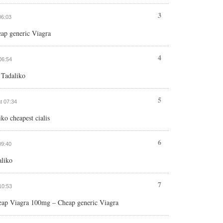
3
06:03
ap generic Viagra
4
 06:54
– Tadaliko
5
at 07:34
ko cheapest cialis
6
09:40
liko
7
 10:53
heap Viagra 100mg – Cheap generic Viagra