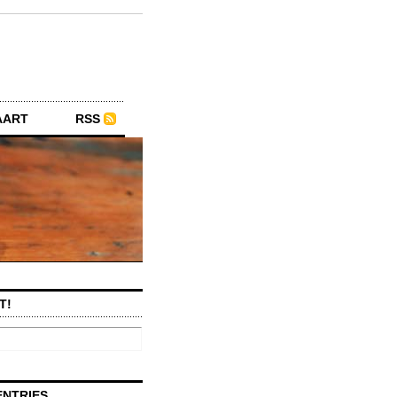
AART
RSS
T!
ENTRIES