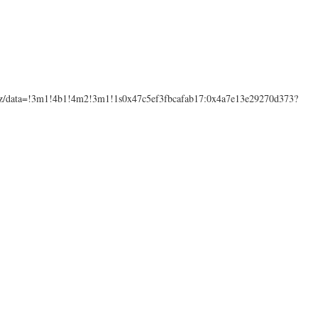
7z/data=!3m1!4b1!4m2!3m1!1s0x47c5ef3fbcafab17:0x4a7e13e29270d373?