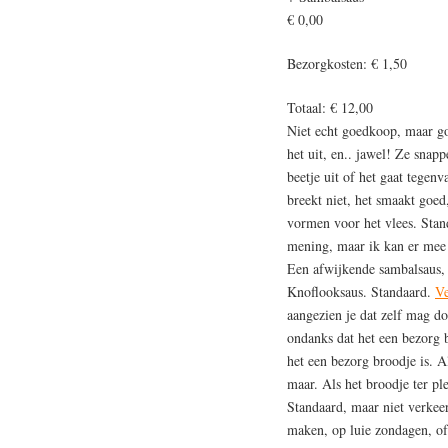
€ 0,00
Bezorgkosten: € 1,50
Totaal: € 12,00
Niet echt goedkoop, maar go
het uit, en.. jawel! Ze snap
beetje uit of het gaat tegen
breekt niet, het smaakt goe
vormen voor het vlees. Stand
mening, maar ik kan er mee l
Een afwijkende sambalsaus, 
Knoflooksaus. Standaard.
Ve
aangezien je dat zelf mag doe
ondanks dat het een bezorg br
het een bezorg broodje is. Al
maar. Als het broodje ter pl
Standaard, maar niet verkeer
maken, op luie zondagen, of