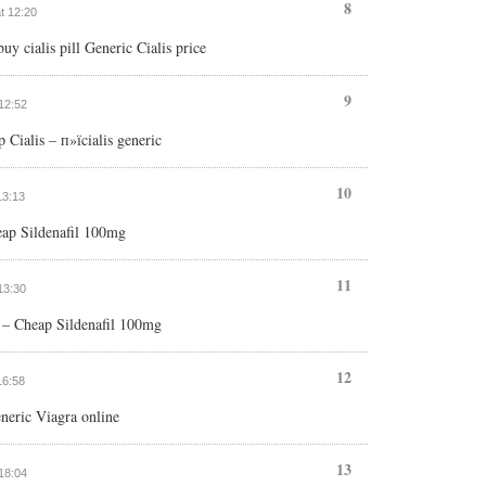
8
at 12:20
buy cialis pill Generic Cialis price
9
 12:52
 Cialis – п»їcialis generic
10
13:13
ap Sildenafil 100mg
11
 13:30
o – Cheap Sildenafil 100mg
12
16:58
eric Viagra online
13
 18:04