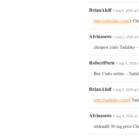
BrianAlolf
// aug 6, 2026 at 
http://sildoliko.com/#
Che
Alvinzoove
// aug 6, 2026 at
cheapest cialis Tadaliko 
RobertPorie
// aug 6, 2026 
Buy Cialis online – Tadali
BrianAlolf
// aug 6, 2026 at 
http://tadaliko.com/#
Tada
Alvinzoove
// aug 6, 2026 at
sildenafil 50 mg price C