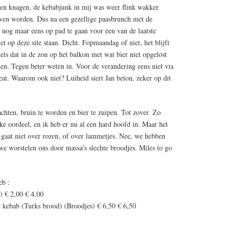
en knagen, de kebabjunk in mij was weer flink wakker
ven worden. Dus na een gezellige paasbrunch met de
 nog maar eens op pad te gaan voor een van de laatste
et op deze site staan. Dicht. Fopmaandag of niet, het blijft
ets dat in de zon op het balkon met wat bier niet opgelost
en. Tegen beter weten in. Voor de verandering eens niet via
eat. Waarom ook niet? Luiheid siert Jan beton, zeker op dit
achten, bruin te worden en bier te zuipen. Tot zover. Zo
e oordeel, en ik heb er nu al een hard hoofd in. Maar het
 gaat niet over rozen, of over lammetjes. Nee, we hebben
we worstelen ons door massa’s slechte broodjes. Miles to go
eb :
) € 2,00 € 4,00
 kebab (Turks brood) (Broodjes) € 6,50 € 6,50