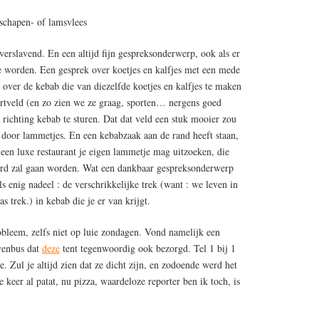
 schapen- of lamsvlees
erslavend. En een altijd fijn gespreksonderwerp, ook als er
te worden. Een gesprek over koetjes en kalfjes met een mede
l over de kebab die van diezelfde koetjes en kalfjes te maken
portveld (en zo zien we ze graag, sporten… nergens goed
 richting kebab te sturen. Dat dat veld een stuk mooier zou
d door lammetjes. En een kebabzaak aan de rand heeft staan,
 een luxe restaurant je eigen lammetje mag uitzoeken, die
erd zal gaan worden. Wat een dankbaar gespreksonderwerp
ls enig nadeel : de verschrikkelijke trek (want : we leven in
s trek.) in kebab die je er van krijgt.
bleem, zelfs niet op luie zondagen. Vond namelijk een
evenbus dat
deze
tent tegenwoordig ook bezorgd. Tel 1 bij 1
. Zul je altijd zien dat ze dicht zijn, en zodoende werd het
 keer al patat, nu pizza, waardeloze reporter ben ik toch, is