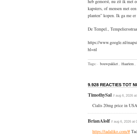
heb gemorst, nu zit ik met e
kapsters, of mensen met een
planten” kopen. Ik ga me e
De Tempel., Tempeliersstra
https://www.google.nl/ma
hl=nl
Tags:
·
bouwpakket
,
Haarlem
,
9.928 REACTIES TOT N
TimothySal
// aug 6, 2026 a
Cialis 20mg price in USA
BrianAlolf
// aug 6, 2026 at 
https://tadaliko.com/#
Tad