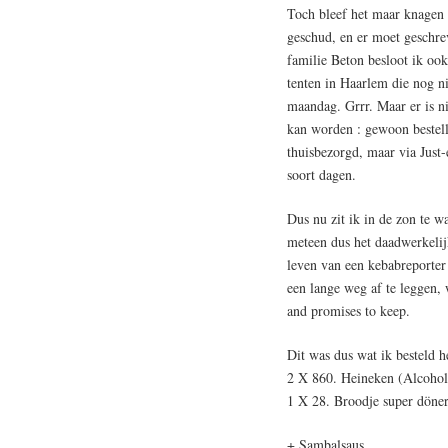
Toch bleef het maar knagen 
geschud, en er moet geschre
familie Beton besloot ik ook
tenten in Haarlem die nog ni
maandag. Grrr. Maar er is ni
kan worden : gewoon bestell
thuisbezorgd, maar via Just-
soort dagen.
Dus nu zit ik in de zon te w
meteen dus het daadwerkelijk
leven van een kebabreporter
een lange weg af te leggen, 
and promises to keep.
Dit was dus wat ik besteld h
2 X 860. Heineken (Alcohol
1 X 28. Broodje super döner
+ Sambalsaus