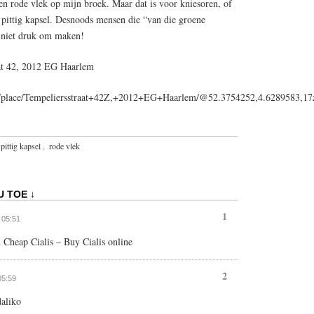
en rode vlek op mijn broek. Maar dat is voor kniesoren, of
 pittig kapsel. Desnoods mensen die “van die groene
r niet druk om maken!
at 42, 2012 EG Haarlem
ps/place/Tempeliersstraat+42Z,+2012+EG+Haarlem/@52.3754252,4.6289583,1
pittig kapsel
,
rode vlek
U TOE ↓
1
t 05:51
 Cheap Cialis – Buy Cialis online
2
05:59
aliko