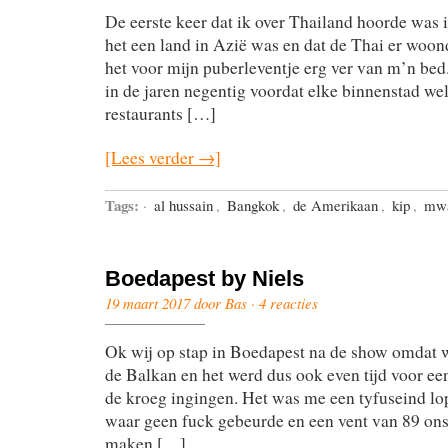
De eerste keer dat ik over Thailand hoorde was i
het een land in Azië was en dat de Thai er woo
het voor mijn puberleventje erg ver van m’n bed
in de jaren negentig voordat elke binnenstad we
restaurants […]
[Lees verder →]
Tags:
·
al hussain
,
Bangkok
,
de Amerikaan
,
kip
,
mw
Boedapest by Niels
19 maart 2017 door Bas ·
4 reacties
Ok wij op stap in Boedapest na de show omdat w
de Balkan en het werd dus ook even tijd voor ee
de kroeg ingingen. Het was me een tyfuseind lo
waar geen fuck gebeurde en een vent van 89 ons
maken […]