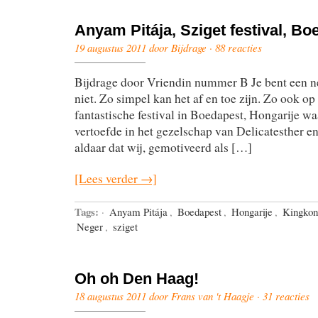
Anyam Pitája, Sziget festival, Bo
19 augustus 2011 door Bijdrage ·
88 reacties
Bijdrage door Vriendin nummer B Je bent een ne
niet. Zo simpel kan het af en toe zijn. Zo ook op
fantastische festival in Boedapest, Hongarije waa
vertoefde in het gezelschap van Delicatesther e
aldaar dat wij, gemotiveerd als […]
[Lees verder →]
Tags:
·
Anyam Pitája
,
Boedapest
,
Hongarije
,
Kingkon
Neger
,
sziget
Oh oh Den Haag!
18 augustus 2011 door Frans van 't Haagje ·
31 reacties