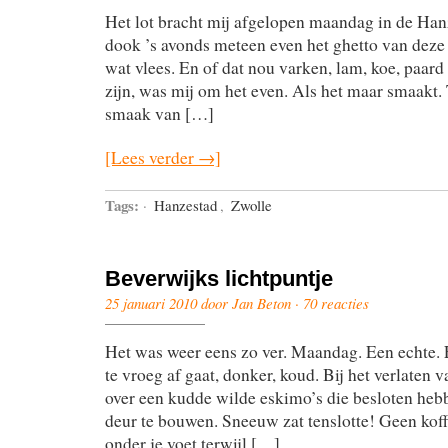
Het lot bracht mij afgelopen maandag in de Han
dook ’s avonds meteen even het ghetto van deze 
wat vlees. En of dat nou varken, lam, koe, paard
zijn, was mij om het even. Als het maar smaakt. 
smaak van […]
[Lees verder →]
Tags:
·
Hanzestad
,
Zwolle
Beverwijks lichtpuntje
25 januari 2010 door Jan Beton ·
70 reacties
Het was weer eens zo ver. Maandag. Een echte. 
te vroeg af gaat, donker, koud. Bij het verlaten va
over een kudde wilde eskimo’s die besloten hebb
deur te bouwen. Sneeuw zat tenslotte! Geen koff
onder je voet terwijl […]