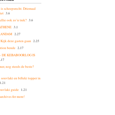
 is scheepsrecht. Driemaal
3.6
iet
3.6
ullie ook zo’n trek?
3.1
ATHENE
2.27
AANDAM
2.25
Kijk deze gasten gaan
2.17
ation bende
 – DE KEBABOORLOG IS
.17
ner, nog steeds de beste?
souvlaki en bifteki topper in
1.21
1.21
ouvlaki guide
 archives for more!