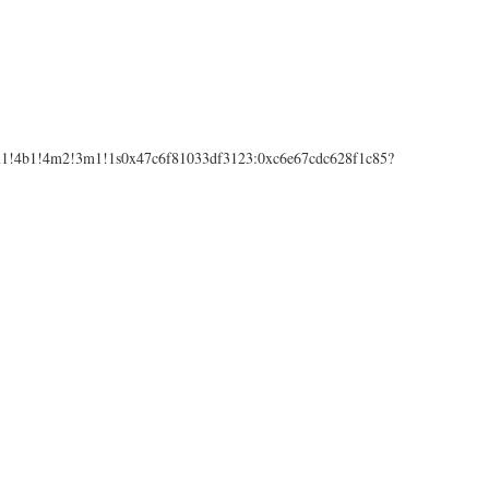
3m1!4b1!4m2!3m1!1s0x47c6f81033df3123:0xc6e67cdc628f1c85?