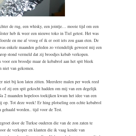
chter de rug, een whisky, een jointje… mooie tijd om een
Gister heb ik weer een nieuwe toko in Tiel getest. Het was
 loerde en me af vroeg of ik er ooit iets zou gaan eten. De
was enkele maanden geleden zo vriendelijk geweest mij een
rop stond vermeld dat zij broodjes kebab verkopen.
s voor een broodje maar de kebabrol aan het spit bleek
en niet van gekomen.
ier niet bij kon laten zitten. Meerdere malen per week reed
n of zij een spit gekocht hadden om mij van een degelijk
 Na 2 maanden hopeloos toekijken kwam het idee van een
ij op. Tot deze week! Er hing plotseling een echte kebabrol
n gehaald worden.. tijd voor de Test.
gegroet door de Turkse ouderen die van de zon zaten te
door de verkoper en klanten die ik vaag kende van