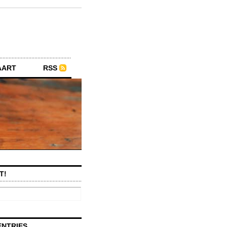
AART
RSS
T!
ENTRIES