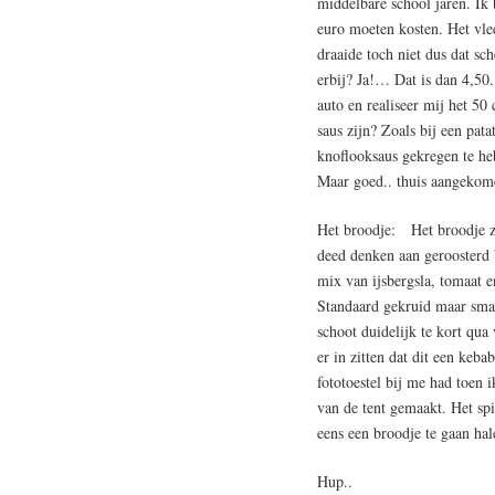
middelbare school jaren. Ik 
euro moeten kosten. Het vle
draaide toch niet dus dat 
erbij? Ja!… Dat is dan 4,50
auto en realiseer mij het 50 
saus zijn? Zoals bij een pata
knoflooksaus gekregen te he
Maar goed.. thuis aangekom
Het broodje: Het broodje zel
deed denken aan gerooster
mix van ijsbergsla, tomaat 
Standaard gekruid maar sma
schoot duidelijk te kort qua
er in zitten dat dit een ke
fototoestel bij me had toen i
van de tent gemaakt. Het sp
eens een broodje te gaan hal
Hup..