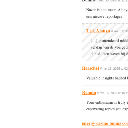
// dec 30, 2010 at 11:2
Nazar is niet meer, Alany
een nieuwe reportage?
Tiel, Alanya
// jan 5, 201
[…] geattendeerd middel
verslag van de vorige z
al had laten weten bij
Herschel
// mrt 16, 2025 at 02
Valuable insights backed b
Renato
// mrt 16, 2025 at 15:1
Your enthusiasm is truly i
captivating topics you exp
energy casino bonus co