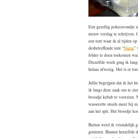
Een gezellig pokeravondje a
nieuw verslag te schrijven. 
een tent waar ik al tijden op
desbetreffende tent “
Nazar
” 
folder te doen toekomen waa
Diezelfde week ging ik lang
helaas afwezig. Het is er to
Jullie begrijpen dat ik het h
ik langs deze zaak om te zie
broodje kebab te voorzien.
wasserette steeds meer bij m
aan het spit. Het broodje ko
Buiten werd ik vriendelijk 
genieten. Binnen hetzelfde 