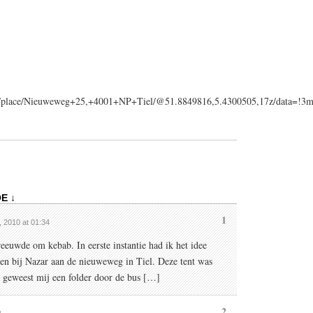
ps/place/Nieuweweg+25,+4001+NP+Tiel/@51.8849816,5.4300505,17z/data=!
E ↓
1
8, 2010 at 01:34
euwde om kebab. In eerste instantie had ik het idee
len bij Nazar aan de nieuweweg in Tiel. Deze tent was
k geweest mij een folder door de bus […]
2