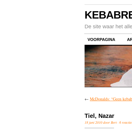
KEBABR
De site waar het all
VOORPAGINA
A
←
McDonalds: “Geen kebab
Tiel, Nazar
18 juni 2010 door Bert ·
6 reactie