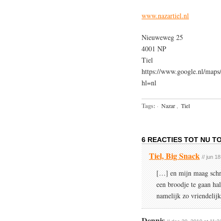
www.nazartiel.nl
Nieuweweg 25
4001 NP
Tiel
https://www.google.nl/ma
hl=nl
Tags:
·
Nazar
,
Tiel
6 REACTIES TOT NU TO
Tiel, Big Snack
// jun 1
[…] en mijn maag schre
een broodje te gaan ha
namelijk zo vriendelij
Dennis