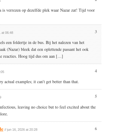
1
a is verrezen op dezelfde plek waar Nazar zat! Tijd voor
3
1 at 06:48
s een foldertje in de bus. Bij het nalezen van het
aak (Nazar) bleek dat een oplettende passant het ook
 de reacties. Hoog tijd dus om aan […]
4
:05
y actual examples; it can’t get better than that.
5
9
nfectious, leaving no choice but to feel excited about the
lore.
de
6
// jun 16, 2026 at 20:28