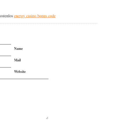
ostenlos
energy casino bonus code
Name
Mail
Website