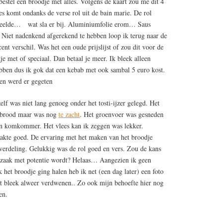
bestel een broodje met alles. Volgens de kaart zou me dit 4
es komt ondanks de verse rol uit de bain marie. De rol
scheelde… wat sla er bij. Aluminiumfolie erom… Saus
. Niet nadenkend afgerekend te hebben loop ik terug naar de
cent verschil. Was het een oude prijslijst of zou dit voor de
tje met of speciaal. Dan betaal je meer. Ik bleek alleen
bben dus ik gok dat een kebab met ook sambal 5 euro kost.
en werd er gegeten
f was niet lang genoeg onder het tosti-ijzer gelegd. Het
d brood maar was nog
te zacht
. Het groenvoer was gesneden
en komkommer. Het vlees kan ik zeggen was lekker.
akte goed. De ervaring met het maken van het broodje
 verdeling. Gelukkig was de rol goed en vers. Zou de kans
babzaak met potentie wordt? Helaas… Aangezien ik geen
k het broodje ging halen heb ik net (een dag later) een foto
it bleek alweer verdwenen.. Zo ook mijn behoefte hier nog
en.