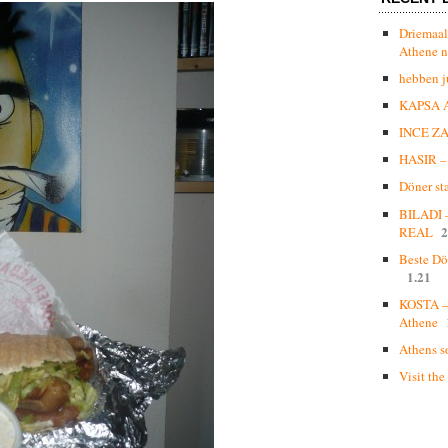
Driemaal
Athene n
hebben j
KAPSA 
INCE Z
HASIR – 
Döner st
BILADI
2
REAL
Beste Dö
1.21
KOSTA – 
Athene
Athens s
Visit the