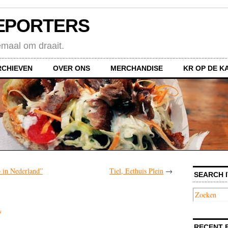
EPORTERS
emaal om draait.
RCHIEVEN
OVER ONS
MERCHANDISE
KR OP DE K
 in Nederland”
Tiel, Eethuis Plein
→
SEARCH I
s
RECENT 