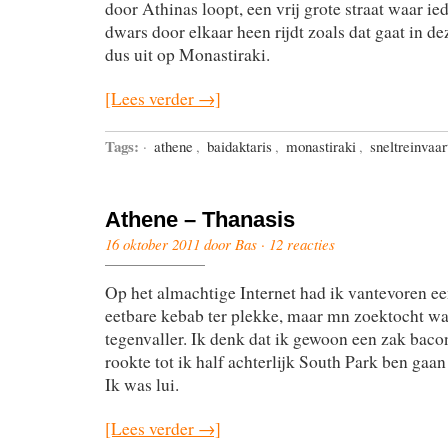
door Athinas loopt, een vrij grote straat waar i
dwars door elkaar heen rijdt zoals dat gaat in de
dus uit op Monastiraki.
[Lees verder →]
Tags:
·
athene
,
baidaktaris
,
monastiraki
,
sneltreinvaar
Athene – Thanasis
16 oktober 2011 door Bas ·
12 reacties
Op het almachtige Internet had ik vantevoren ee
eetbare kebab ter plekke, maar mn zoektocht wa
tegenvaller. Ik denk dat ik gewoon een zak bacon
rookte tot ik half achterlijk South Park ben gaan 
Ik was lui.
[Lees verder →]