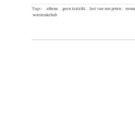
Tags:
·
athene
,
geen tzatziki
,
last van mn poten
,
monas
worstenkebab