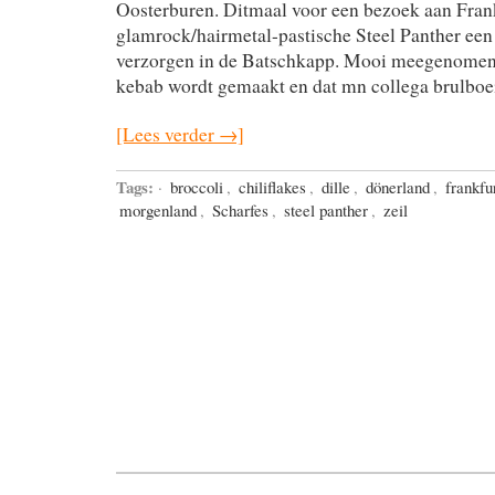
Oosterburen. Ditmaal voor een bezoek aan Fran
glamrock/hairmetal-pastische Steel Panther een
verzorgen in de Batschkapp. Mooi meegenomen i
kebab wordt gemaakt en dat mn collega brulboei
[Lees verder →]
Tags:
·
broccoli
,
chiliflakes
,
dille
,
dönerland
,
frankfu
morgenland
,
Scharfes
,
steel panther
,
zeil