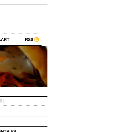
AART
RSS
T!
ENTRIES