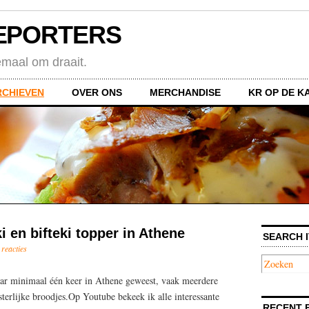
EPORTERS
emaal om draait.
RCHIEVEN
OVER ONS
MERCHANDISE
KR OP DE K
 en bifteki topper in Athene
SEARCH I
 reacties
jaar minimaal één keer in Athene geweest, vaak meerdere
terlijke broodjes.Op Youtube bekeek ik alle interessante
RECENT 