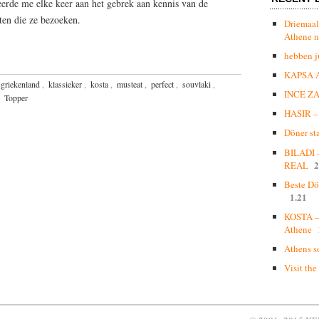
teerde me elke keer aan het gebrek aan kennis van de
ten die ze bezoeken.
Driemaal
Athene n
hebben j
KAPSA 
griekenland
,
klassieker
,
kosta
,
musteat
,
perfect
,
souvlaki
,
INCE Z
,
Topper
HASIR – 
Döner st
BILADI
2
REAL
Beste Dö
1.21
KOSTA – 
Athene
Athens s
Visit the