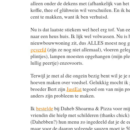
alleen onder de dekens met (afhankelijk van het 
koffie, thee of glühwein wil verschuilen. En ik 
cent te makken, want ik ben verhuisd.
Nu is dat laatste stiekem wel heel erg tof. Van 
naar een heus huis. Ik lijk wel volwassen. Nu is 
nieuwbouwwoning zit, dus ALLES moest nog g
geverfd
(zijn ze nog niet allemaal), vloeren gele
plintjes), lampen moesten opgehangen (mijn ple
lullig peertje) enzovoorts.
Terwijl je met al die ongein bezig bent wil je je
hoeven maken over voedsel. Gelukkig mocht ik
broeder Bert zijn
JustEat
tegoed om van mijn p
anders zijn probleem te maken.
Ik
bestelde
bij Daheb Shoarma & Pizza voor mijz
vriendin die hielp met schilderen (thanks chick
(Dahebben?) hun menu zo ingedeeld dat je de eers
maar voor de daarop volgende sauzen moet je 50