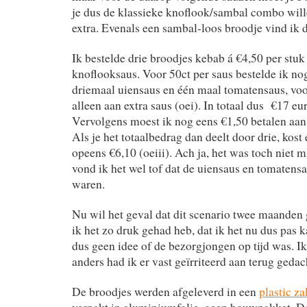
je dus de klassieke knoflook/sambal combo will
extra. Evenals een sambal-loos broodje vind ik d
Ik bestelde drie broodjes kebab á €4,50 per stuk 
knoflooksaus. Voor 50ct per saus bestelde ik no
driemaal uiensaus en één maal tomatensaus, voo
alleen aan extra saus (oei). In totaal dus €17 eu
Vervolgens moest ik nog eens €1,50 betalen aan
Als je het totaalbedrag dan deelt door drie, kost
opeens €6,10 (oeiii). Ach ja, het was toch niet 
vond ik het wel tof dat de uiensaus en tomatensa
waren.
Nu wil het geval dat dit scenario twee maanden
ik het zo druk gehad heb, dat ik het nu dus pas k
dus geen idee of de bezorgjongen op tijd was. I
anders had ik er vast geïrriteerd aan terug gedac
De broodjes werden afgeleverd in een
plastic za