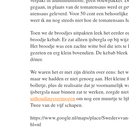
verpakt in aluminiumfolie, geen bouwpakket. 
gegaan, in plaats van de tomatensaus werd er g
uiensaus geleverd. Voor 50 cent een behoorlijke
weet ik nu nog steeds niet hoe de tomatensaus 
Toen we de broodjes uitpakten leek het eerder e
broodje kebab. Er zat alleen ijsbergla op bij wij
Het broodje was een zachte witte bol die iets te 
gezeten en erg klein bovendien. De kebab bleek
döner.
We waren het er met zijn drieën over eens: het w
maar we hadden er niet genoeg aan. Het kleine 
bolletje, plus de realisatie dat je voornamelijk 
ijsbergsla naar binnen zat te werken, zorgde nie
uithoudingsvermogen
om nog een muurtje te lij
Twee van de vijf schapen.
https://www.google.nl/maps/place/Sweder+
hl=nl