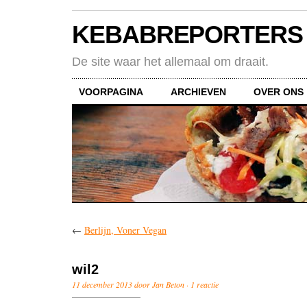
KEBABREPORTERS
De site waar het allemaal om draait.
VOORPAGINA
ARCHIEVEN
OVER ONS
←
Berlijn, Voner Vegan
wil2
11 december 2013 door Jan Beton ·
1 reactie