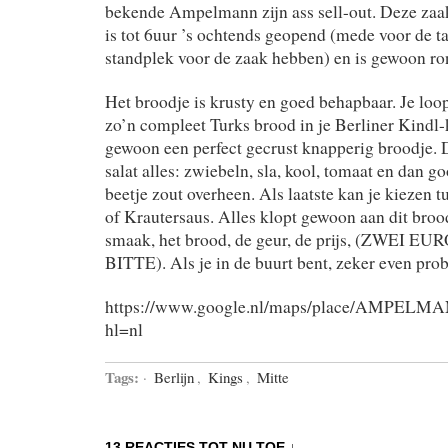
bekende Ampelmann zijn ass sell-out. Deze zaak 
is tot 6uur ’s ochtends geopend (mede voor de ta
standplek voor de zaak hebben) en is gewoon ro
Het broodje is krusty en goed behapbaar. Je loop
zo’n compleet Turks brood in je Berliner Kindl
gewoon een perfect gecrust knapperig broodje. D
salat alles: zwiebeln, sla, kool, tomaat en dan g
beetje zout overheen. Als laatste kan je kiezen
of Krautersaus. Alles klopt gewoon aan dit brood
smaak, het brood, de geur, de prijs, (ZWEI E
BITTE). Als je in de buurt bent, zeker even pro
https://www.google.nl/maps/place/AMPELMA
hl=nl
Tags:
·
Berlijn
,
Kings
,
Mitte
13 REACTIES TOT NU TOE ↓