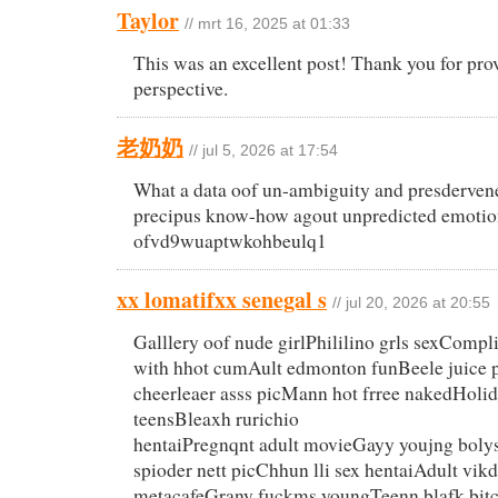
Taylor
// mrt 16, 2025 at 01:33
This was an excellent post! Thank you for pro
perspective.
老奶奶
// jul 5, 2026 at 17:54
What a data oof un-ambiguity and presderven
precipus know-how agout unpredicted emotio
ofvd9wuaptwkohbeulq1
xx lomatifxx senegal s
// jul 20, 2026 at 20:55
Galllery oof nude girlPhililino grls sexCompli
with hhot cumAult edmonton funBeele juice p
cheerleaer asss picMann hot frree nakedHolida
teensBleaxh rurichio
hentaiPregnqnt adult movieGayy youjng boly
spioder nett picChhun lli sex hentaiAdult vik
metacafeGrany fuckms youngTeenn blafk bit