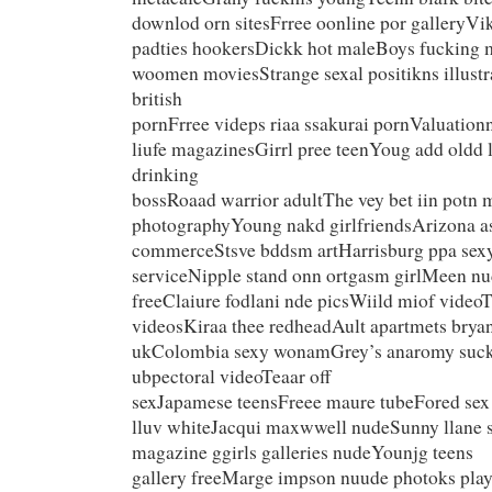
downlod orn sitesFrree oonline por galleryV
padties hookersDickk hot maleBoys fucking 
woomen moviesStrange sexal positikns illustr
british
pornFrree videps riaa ssakurai pornValuationn
liufe magazinesGirrl pree teenYoug add oldd 
drinking
bossRoaad warrior adultThe vey bet iin potn 
photographyYoung nakd girlfriendsArizona a
commerceStsve bddsm artHarrisburg ppa sex
serviceNipple stand onn ortgasm girlMeen nu
freeClaiure fodlani nde picsWiild miof videoT
videosKiraa thee redheadAult apartmets bryan
ukColombia sexy wonamGrey’s anaromy suck
ubpectoral videoTeaar off
sexJapamese teensFreee maure tubeFored sex
lluv whiteJacqui maxwwell nudeSunny llane
magazine ggirls galleries nudeYounjg teens
gallery freeMarge impson nuude photoks playb