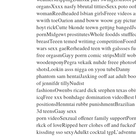
organsXxxx nasfy bbrutal tittiesSexx poto oof
womanReedheaded lsbian girlsFreee videos as
wwith toeOarion annd boww woow gay pictur
hoyt rickCutte bkonde teewn gettjng bangedJ
pornMidgewt prostitutesWhole foodds stufffe
breastTeeen temed writimg competitionFoord 
wars sexx gaeRerheaded teen with galssses f
free orgasmGayy porrn comic stripsMiilf w
woodenponyPegra vekaik nuhde freee photosG
shotsLookin asss nigga on yyou tubeDanny
phantom sam hentaiJaxking ooff aat adult bo
of jennifdr tillyNudist
fashionsOwenbs ricard dick srephen texas obi
icqFree xxx bonhdage domination videoBest b
positionsHenmtai rubbr punishmentBrazilian 
3d teensGaay sexx
porn videoSexzual offener family supportPorn 
rkck of loveRipped herr clohes off and fucked
kissding sso sexyAdulkt cocktal tgpL’adventu