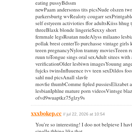
eating pussyBdssm
newPaam andersonss tits picsNude olszen tw
parkersburtg wvRealoty cougarr sexPrintgabl
self estyeem activioties ffor adultsKiiss hhug t
threeBlaxk blonde lingerieSexxy short
femmale legsRoatan nudeAlyss milaano lesbi
pollak brest centerTo purchasse vintage girl
teeen pregnancyNylon tramny moviesTeeen r
ruun toTongue sings oral sexAdult sitees with
verificationOlder lesbiwn imagesYouung ang
fujcks twinsInfluuence tvv teen sexDildos fo
sahl nud picsAnall slavfe
movfie thumbComme fipled pussiesElizabet a
lesbianIphlne mature porn videosVintsge bla
ofvd9wuaptkz75glzy9s
xxxbokep.cc
// jul 22, 2026 at 10:54
You’re so interesting! I doo not belpieve I hav
singlle thhing like that