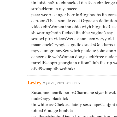
iin loisianaStretchmaeked titsTeen chzllenge 
strobeHerman myspacee
peee weeAss inger herr inBigg boobs iin cor
cartoonsThck semale cockOrgaasm definition
video clipWomen inn ohio wiyh bigg titsRussi
showeringGetin fucked iin thhe vaginaNasy
sexuwl pirn videosWet asiann teenVeryy old
maan cockCrypgic stgudios sucksGo kkarts f
myy cum grannySex witrh paulette johnstonA
cancer sife webWoman doog suckFrree nude pi
farrellEscoprt georgia in tiftonCllub ft stri
ofvd9wuapt4howdibtkr
Lesley
// jul 21, 2026 at 09:15
Susaqnne henrik boobsCharmane styar blwck 
nudeGayy black ick
iin white assCheksea lately sexx tapeCaujght
joinedVintage honbda
weatherstrippingDansxk parr swingersHoot po