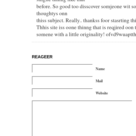
before. So good too disscover somjeone wit 
thoughtys onn
thiss subject. Really.. thankss foor stasrting th
Thhis site iss oone thinng that is reqjired oon 
somene with a little originality! ofvd9wuapt
REAGEER
Name
Mail
Website