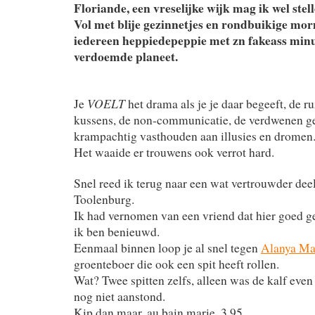
Floriande, een vreselijke wijk mag ik wel stell
Vol met blije gezinnetjes en rondbuikige mor
iedereen heppiedepeppie met zn fakeass minu
verdoemde planeet.
VOELT
Je
het drama als je je daar begeeft, de ru
kussens, de non-communicatie, de verdwenen g
krampachtig vasthouden aan illusies en dromen
Het waaide er trouwens ook verrot hard.
Snel reed ik terug naar een wat vertrouwder dee
Toolenburg.
Ik had vernomen van een vriend dat hier goed 
ik ben benieuwd.
Eenmaal binnen loop je al snel tegen
Alanya Ma
groenteboer die ook een spit heeft rollen.
Wat? Twee spitten zelfs, alleen was de kalf even
nog niet aanstond.
Kip dan maar, au bain marie..3,95.